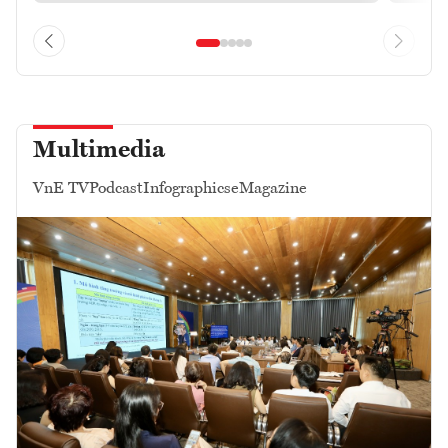
Multimedia
VnE TV
Podcast
Infographics
eMagazine