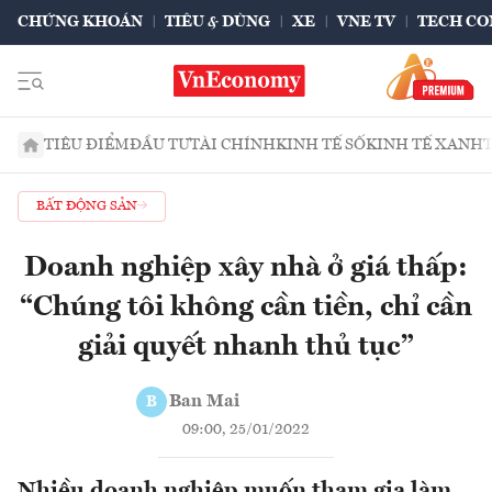
CHỨNG KHOÁN
TIÊU & DÙNG
XE
VNE TV
TECH CO
TIÊU ĐIỂM
ĐẦU TƯ
TÀI CHÍNH
KINH TẾ SỐ
KINH TẾ XANH
BẤT ĐỘNG SẢN
Doanh nghiệp xây nhà ở giá thấp:
“Chúng tôi không cần tiền, chỉ cần
giải quyết nhanh thủ tục”
Ban Mai
B
09:00, 25/01/2022
Nhiều doanh nghiệp muốn tham gia làm