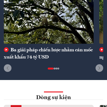
Ba giải pháp chiến lược nhằm cán mốc
xuất khẩu 74 tỷ USD
ngu
Dòng sự kiện