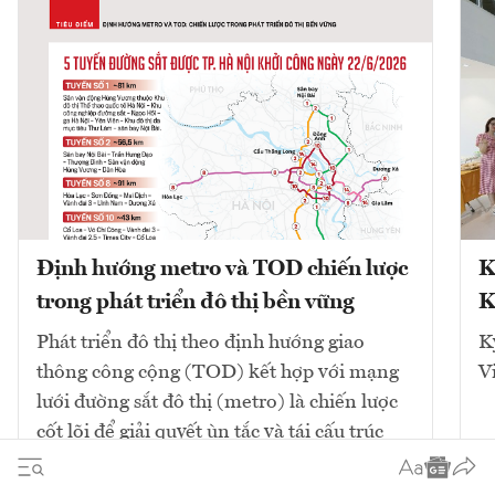
Định hướng metro và TOD chiến lược
K
trong phát triển đô thị bền vững
K
Phát triển đô thị theo định hướng giao
K
thông công cộng (TOD) kết hợp với mạng
V
lưới đường sắt đô thị (metro) là chiến lược
cốt lõi để giải quyết ùn tắc và tái cấu trúc
không gian. Mô hình này tập...