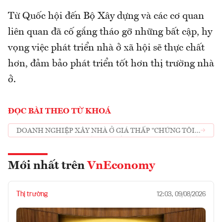
Từ Quốc hội đến Bộ Xây dựng và các cơ quan
liên quan đã cố gắng tháo gỡ những bất cập, hy
vọng việc phát triển nhà ở xã hội sẽ thực chất
hơn, đảm bảo phát triển tốt hơn thị trường nhà
ở.
ĐỌC BÀI THEO TỪ KHOÁ
DOANH NGHIỆP XÂY NHÀ Ở GIÁ THẤP "CHÚNG TÔI
KHÔNG CẦN TIỀN CHỈ CẦN GIẢI QUYẾT NHANH THỦ
TỤC”
Mới nhất trên
VnEconomy
Thị trường
12:03, 09/08/2026