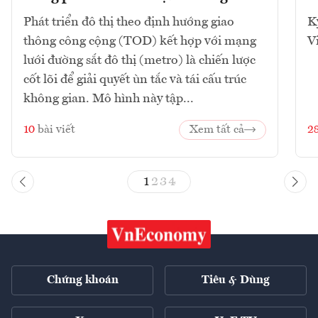
Phát triển đô thị theo định hướng giao
K
thông công cộng (TOD) kết hợp với mạng
V
lưới đường sắt đô thị (metro) là chiến lược
cốt lõi để giải quyết ùn tắc và tái cấu trúc
không gian. Mô hình này tập...
10
bài viết
Xem tất cả
2
1
2
3
4
Chứng khoán
Tiêu & Dùng