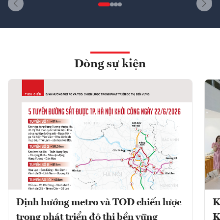
Dòng sự kiện
Định hướng metro và TOD chiến lược
K
trong phát triển đô thị bền vững
K