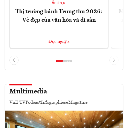
Ẩm thực
Thị trường bánh Trung thu 2026:
Mac
Vẻ đẹp của văn hóa và di sản
mu
Đọc ngay
Multimedia
VnE TV
Podcast
Infographics
eMagazine