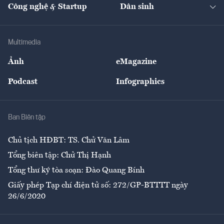
Nhà đầu tư
Du lịch
Công nghệ & Startup
Dân sinh
Tư vấn
Nông sản
Doanh nhân
Tư vấn Tiêu & Dùng
Infographics
Hạ tầng
Sức khỏe
Khung pháp lý
Doanh nghiệp
Địa phương
Thị trường
Bảo hiểm
Multimedia
Sự kiện
Nhân lực
Ảnh
eMagazine
Đẹp +
An sinh
Podcast
Infographics
Giải trí
Y tế
Nhà
Ban Biên tập
Ẩm thực
Chủ tịch HĐBT: TS. Chử Văn Lâm
Tổng biên tập: Chử Thị Hạnh
Tổng thư ký tòa soạn: Đào Quang Bính
Giấy phép Tạp chí điện tử số: 272/GP-BTTTT ngày
26/6/2020