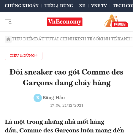
CHỨNG KHOÁN
TIÊU & DÙNG
XE
VNE TV
TECH CO
TIÊU ĐIỂM
ĐẦU TƯ
TÀI CHÍNH
KINH TẾ SỐ
KINH TẾ XANH
TIÊU & DÙNG
Đôi sneaker cao gót Comme des
Garçons đang cháy hàng
Băng Hảo
B
17:06, 21/12/2021
Là một trong những nhà mốt hàng
đầu, Comme des Garçons luôn mang đến