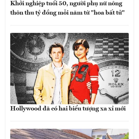
Khởi nghiệp tuổi 50, người phụ nữ nông
thôn thu tỷ đồng mỗi năm từ "hoa bất tử"
Hollywood đã có hai biểu tượng xa xỉ mới