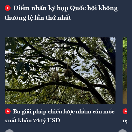
Điểm nhấn kỳ họp Quốc hội không
thường lệ lần thứ nhất
Ba giải pháp chiến lược nhằm cán mốc
xuất khẩu 74 tỷ USD
ngu