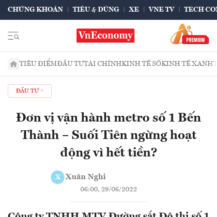
CHỨNG KHOÁN
TIÊU & DÙNG
XE
VNE TV
TECH CO
TIÊU ĐIỂM
ĐẦU TƯ
TÀI CHÍNH
KINH TẾ SỐ
KINH TẾ XANH
ĐẦU TƯ
Đơn vị vận hành metro số 1 Bến
Thành – Suối Tiên ngừng hoạt
động vì hết tiền?
Xuân Nghi
X
06:00, 29/06/2022
Công ty TNHH MTV Đường sắt Đô thị số 1