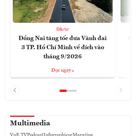
Đầu tư
Đồng Nai tăng tốc đưa Vành đai
Ca
3 TP. Hồ Chí Minh về đích vào
T
tháng 9/2026
Đọc ngay
Multimedia
VnE TV
Podcast
Infographics
eMagazine