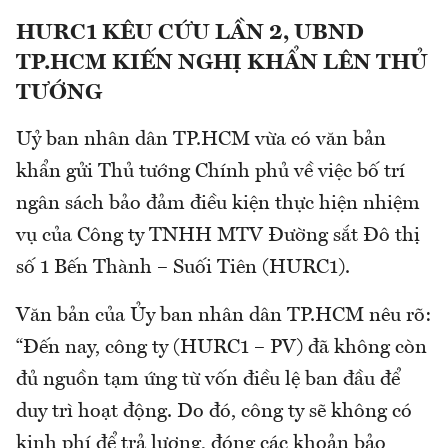
HURC1 KÊU CỨU LẦN 2, UBND
TP.HCM KIẾN NGHỊ KHẨN LÊN THỦ
TƯỚNG
Uỷ ban nhân dân TP.HCM vừa có văn bản
khẩn gửi Thủ tướng Chính phủ về việc bố trí
ngân sách bảo đảm điều kiện thực hiện nhiệm
vụ của Công ty TNHH MTV Đường sắt Đô thị
số 1 Bến Thành – Suối Tiên (HURC1).
Văn bản của Ủy ban nhân dân TP.HCM nêu rõ:
“Đến nay, công ty (HURC1 – PV) đã không còn
đủ nguồn tạm ứng từ vốn điều lệ ban đầu để
duy trì hoạt động. Do đó, công ty sẽ không có
kinh phí để trả lương, đóng các khoản bảo