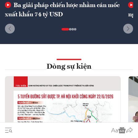
Ba giải pháp chiến lược nhằm cán mốc
xuất khẩu 74 tỷ USD
ngu
Dòng sự kiện