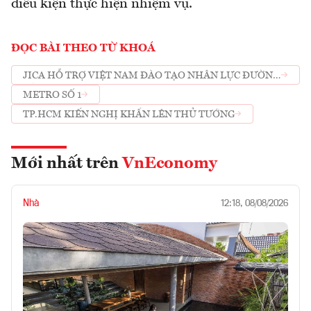
điều kiện thực hiện nhiệm vụ.
ĐỌC BÀI THEO TỪ KHOÁ
JICA HỖ TRỢ VIỆT NAM ĐÀO TẠO NHÂN LỰC ĐƯỜNG
SẮT ĐÔ THỊ
METRO SỐ 1
TP.HCM KIẾN NGHỊ KHẨN LÊN THỦ TƯỚNG
Mới nhất trên
VnEconomy
Nhà
12:18, 08/08/2026