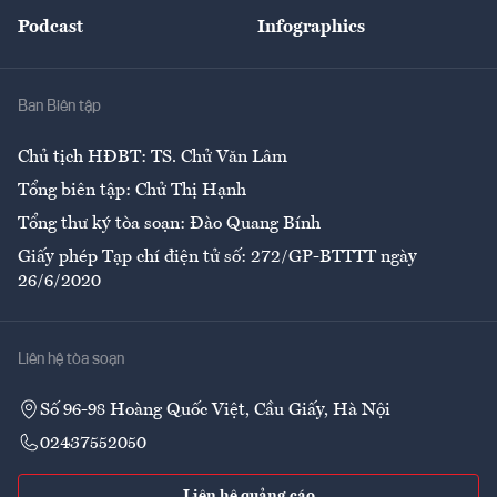
An sinh
Podcast
Infographics
Giải trí
Y tế
Nhà
Ban Biên tập
Ẩm thực
Chủ tịch HĐBT: TS. Chử Văn Lâm
Tổng biên tập: Chử Thị Hạnh
Tổng thư ký tòa soạn: Đào Quang Bính
Giấy phép Tạp chí điện tử số: 272/GP-BTTTT ngày
26/6/2020
Liên hệ tòa soạn
Số 96-98 Hoàng Quốc Việt, Cầu Giấy, Hà Nội
02437552050
Liên hệ quảng cáo