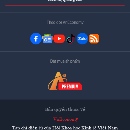
Theo dõi VnEconomy
Đặt mua ấn phẩm
Bản quyền thuộc về
VnEconomy
Tạp chí điện tử của Hội Khoa học Kinh tế Việt Nam