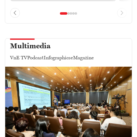
Multimedia
VnE TV
Podcast
Infographics
eMagazine