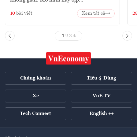
không gian. Mô hình này tập...
10
bài viết
Xem tất cả
2
1
2
3
4
Chứng khoán
Tiêu & Dùng
Xe
VnE TV
Tech Connect
English ++