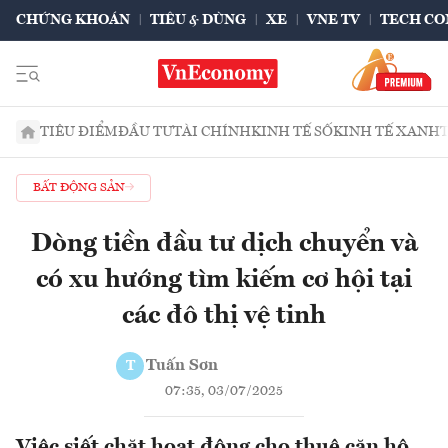
CHỨNG KHOÁN
TIÊU & DÙNG
XE
VNE TV
TECH CO
TIÊU ĐIỂM
ĐẦU TƯ
TÀI CHÍNH
KINH TẾ SỐ
KINH TẾ XANH
BẤT ĐỘNG SẢN
Dòng tiền đầu tư dịch chuyển và
có xu hướng tìm kiếm cơ hội tại
các đô thị vệ tinh
Tuấn Sơn
T
07:35, 03/07/2025
Việc siết chặt hoạt động cho thuê căn hộ