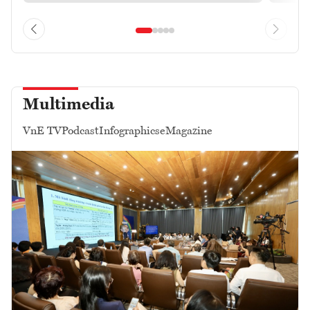
Multimedia
VnE TV
Podcast
Infographics
eMagazine