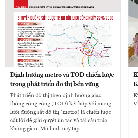
Định hướng metro và TOD chiến lược
K
trong phát triển đô thị bền vững
K
Phát triển đô thị theo định hướng giao
K
thông công cộng (TOD) kết hợp với mạng
V
lưới đường sắt đô thị (metro) là chiến lược
cốt lõi để giải quyết ùn tắc và tái cấu trúc
không gian. Mô hình này tập...