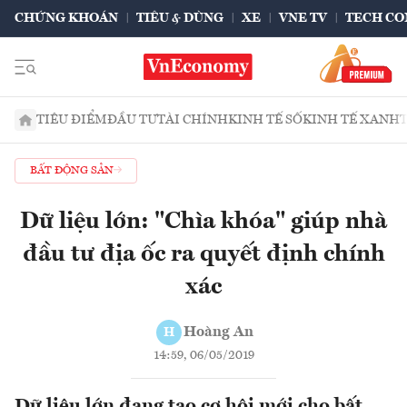
CHỨNG KHOÁN
TIÊU & DÙNG
XE
VNE TV
TECH CO
TIÊU ĐIỂM
ĐẦU TƯ
TÀI CHÍNH
KINH TẾ SỐ
KINH TẾ XANH
BẤT ĐỘNG SẢN
Dữ liệu lớn: "Chìa khóa" giúp nhà
đầu tư địa ốc ra quyết định chính
xác
Hoàng An
H
14:59, 06/05/2019
Dữ liệu lớn đang tạo cơ hội mới cho bất