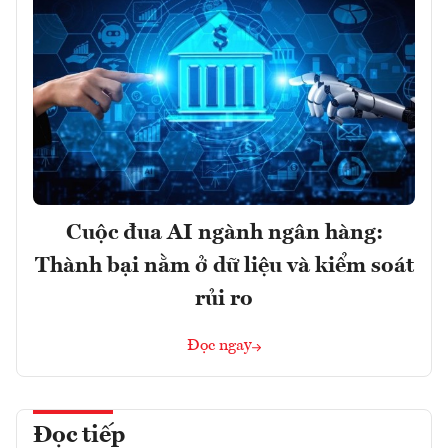
Cuộc đua AI ngành ngân hàng:
Thành bại nằm ở dữ liệu và kiểm soát
rủi ro
Đọc ngay
Đọc tiếp