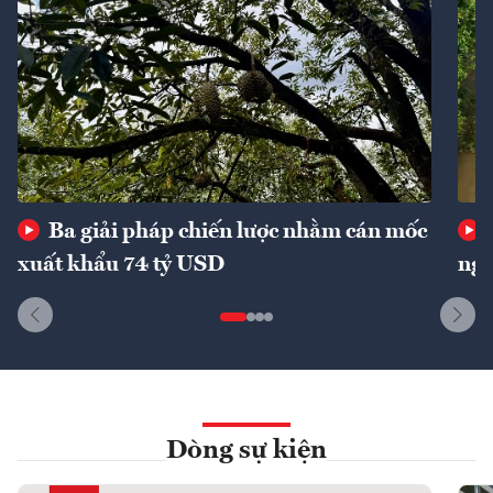
Ba giải pháp chiến lược nhằm cán mốc
xuất khẩu 74 tỷ USD
ngu
Dòng sự kiện