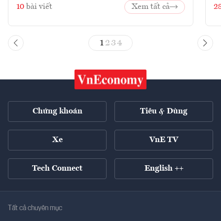
10
bài viết
Xem tất cả
2
1
2
3
4
Chứng khoán
Tiêu & Dùng
Xe
VnE TV
Tech Connect
English ++
Tất cả chuyên mục