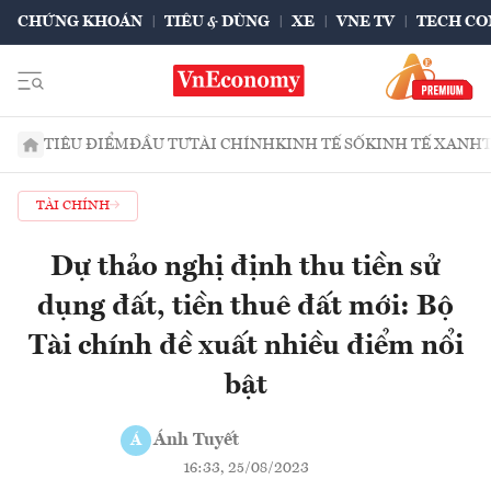
CHỨNG KHOÁN
TIÊU & DÙNG
XE
VNE TV
TECH CO
TIÊU ĐIỂM
ĐẦU TƯ
TÀI CHÍNH
KINH TẾ SỐ
KINH TẾ XANH
TÀI CHÍNH
Dự thảo nghị định thu tiền sử
dụng đất, tiền thuê đất mới: Bộ
Tài chính đề xuất nhiều điểm nổi
bật
Ánh Tuyết
Á
16:33, 25/08/2023