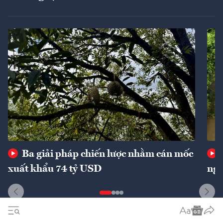
Ba giải pháp chiến lược nhằm cán mốc
xuất khẩu 74 tỷ USD
ngu