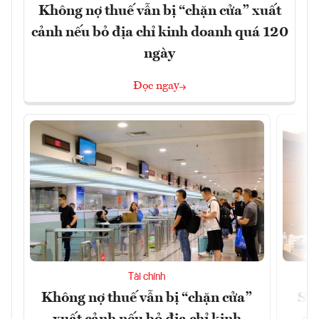
Không nợ thuế vẫn bị “chặn cửa” xuất
cảnh nếu bỏ địa chỉ kinh doanh quá 120
ngày
Đọc ngay
Tài chính
Không nợ thuế vẫn bị “chặn cửa”
Sửa