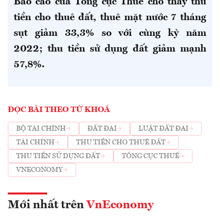
Báo cáo của Tổng cục Thuế cho thấy thu
tiền cho thuê đất, thuê mặt nước 7 tháng
sụt giảm 33,3% so với cùng kỳ năm
2022; thu tiền sử dụng đất giảm mạnh
57,8%.
ĐỌC BÀI THEO TỪ KHOÁ
BỘ TÀI CHÍNH
ĐẤT ĐAI
LUẬT ĐẤT ĐAI
TÀI CHÍNH
THU TIỀN CHO THUÊ ĐẤT
THU TIỀN SỬ DỤNG ĐẤT
TỔNG CỤC THUẾ
VNECONOMY
Mới nhất trên
VnEconomy