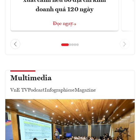
xuất cảnh nếu bỏ địa chỉ kinh
ca
doanh quá 120 ngày
Đọc ngay
Multimedia
VnE TV
Podcast
Infographics
eMagazine