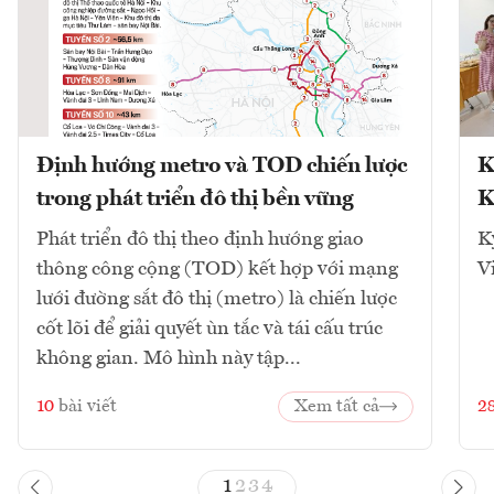
Định hướng metro và TOD chiến lược
K
trong phát triển đô thị bền vững
K
Phát triển đô thị theo định hướng giao
K
thông công cộng (TOD) kết hợp với mạng
V
lưới đường sắt đô thị (metro) là chiến lược
cốt lõi để giải quyết ùn tắc và tái cấu trúc
không gian. Mô hình này tập...
10
bài viết
Xem tất cả
2
1
2
3
4