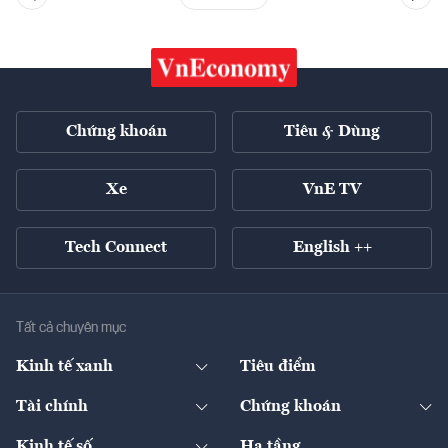
Chứng khoán
Tiêu & Dùng
Xe
VnE TV
Tech Connect
English ++
Tất cả chuyên mục
Kinh tế xanh
Tiêu điểm
Chuyển động xanh
Tài chính
Chứng khoán
Pháp lý
Ngân hàng
Doanh nghiệp niêm yết
Kinh tế số
Hạ tầng