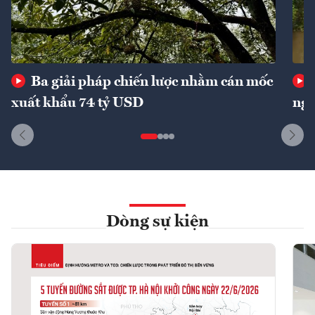
Ba giải pháp chiến lược nhằm cán mốc
xuất khẩu 74 tỷ USD
ngu
Dòng sự kiện