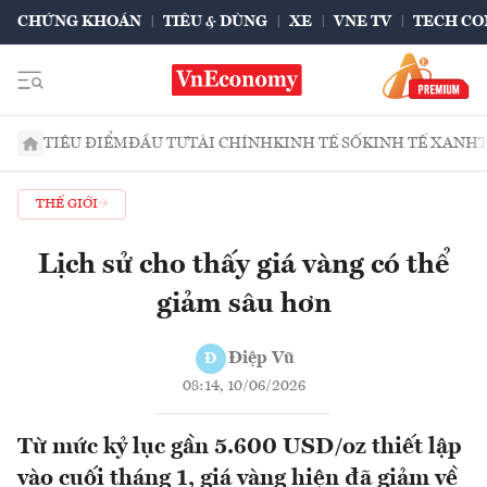
CHỨNG KHOÁN
TIÊU & DÙNG
XE
VNE TV
TECH CO
TIÊU ĐIỂM
ĐẦU TƯ
TÀI CHÍNH
KINH TẾ SỐ
KINH TẾ XANH
THẾ GIỚI
Lịch sử cho thấy giá vàng có thể
giảm sâu hơn
Điệp Vũ
Đ
08:14, 10/06/2026
Từ mức kỷ lục gần 5.600 USD/oz thiết lập
vào cuối tháng 1, giá vàng hiện đã giảm về