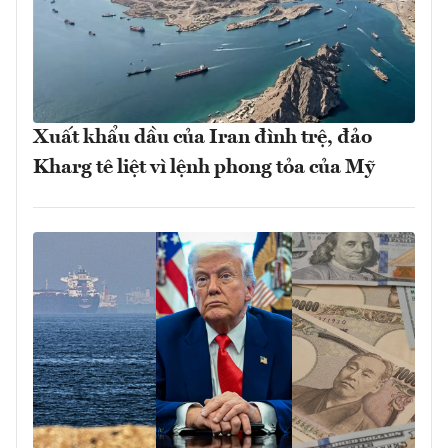
Xuất khẩu dầu của Iran đình trệ, đảo
Kharg tê liệt vì lệnh phong tỏa của Mỹ