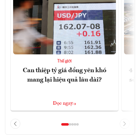
Thế giới
Can thiệp tỷ giá đồng yên khó
4 t
mang lại hiệu quả lâu dài?
sở 
Đọc ngay