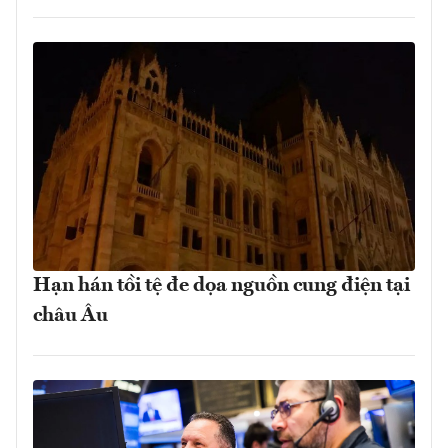
Hạn hán tồi tệ đe dọa nguồn cung điện tại
châu Âu