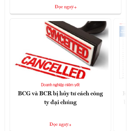
Đọc ngay
Doanh nghiệp niêm yết
BCG và BCR bị hủy tư cách công
Kh
ty đại chúng
ba
Đọc ngay