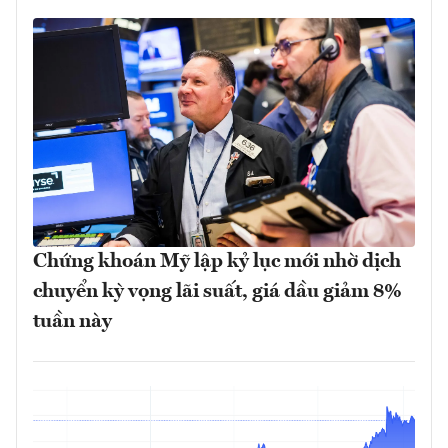
Chứng khoán Mỹ lập kỷ lục mới nhờ dịch
chuyển kỳ vọng lãi suất, giá dầu giảm 8%
tuần này