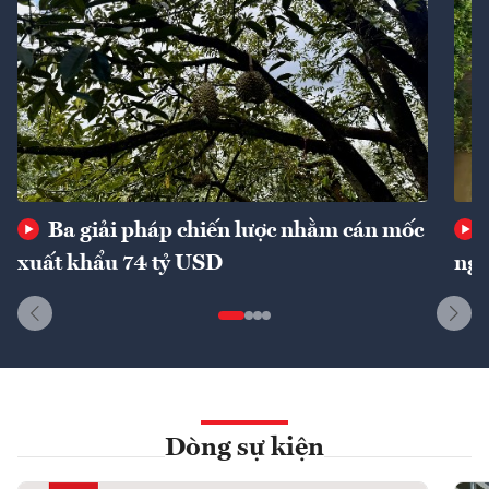
Ba giải pháp chiến lược nhằm cán mốc
xuất khẩu 74 tỷ USD
ngu
Dòng sự kiện