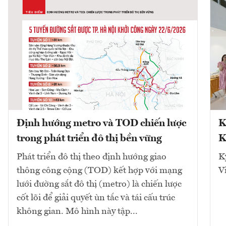
Định hướng metro và TOD chiến lược
K
trong phát triển đô thị bền vững
K
Phát triển đô thị theo định hướng giao
K
thông công cộng (TOD) kết hợp với mạng
V
lưới đường sắt đô thị (metro) là chiến lược
cốt lõi để giải quyết ùn tắc và tái cấu trúc
không gian. Mô hình này tập...