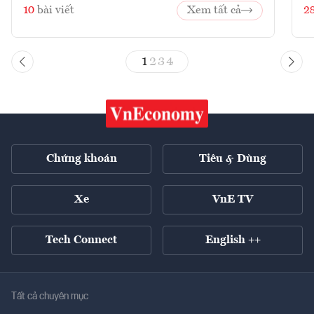
10
bài viết
Xem tất cả
2
1
2
3
4
Chứng khoán
Tiêu & Dùng
Xe
VnE TV
Tech Connect
English ++
Tất cả chuyên mục