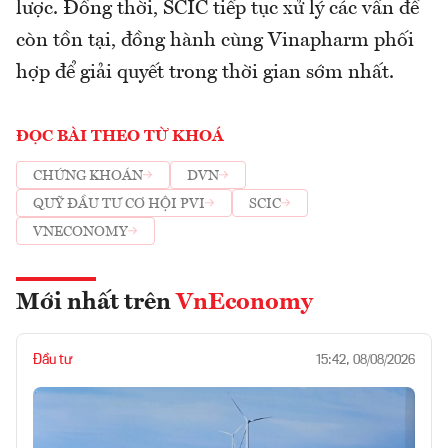
lược. Đồng thời, SCIC tiếp tục xử lý các vấn đề
còn tồn tại, đồng hành cùng Vinapharm phối
hợp để giải quyết trong thời gian sớm nhất.
ĐỌC BÀI THEO TỪ KHOÁ
CHỨNG KHOÁN
DVN
QUỸ ĐẦU TƯ CƠ HỘI PVI
SCIC
VNECONOMY
Mới nhất trên
VnEconomy
Đầu tư
15:42, 08/08/2026