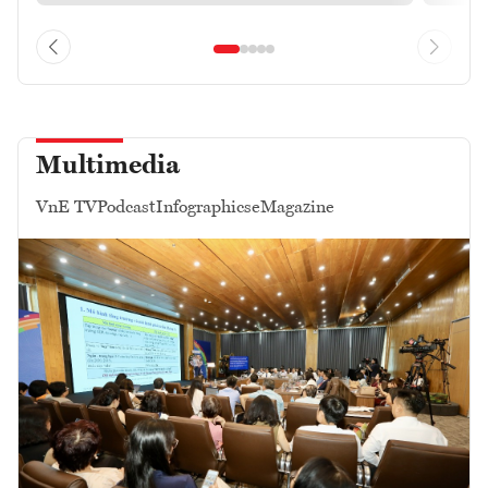
Multimedia
VnE TV
Podcast
Infographics
eMagazine