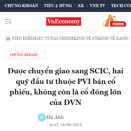
CHỨNG KHOÁN
TIÊU & DÙNG
XE
VNE TV
TECH CO
TIÊU ĐIỂM
ĐẦU TƯ
TÀI CHÍNH
KINH TẾ SỐ
KINH TẾ XANH
CHỨNG KHOÁN
Được chuyển giao sang SCIC, hai
quỹ đầu tư thuộc PVI bán cổ
phiếu, không còn là cổ đông lớn
của DVN
Hà Anh
H
15:57, 14/06/2023