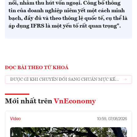
nổi, nhằm thu hút vốn ngoại. Công bố thông
tin của doanh nghiệp niêm yết một cách minh
bạch, đầy đủ và theo thông lệ quốc tế, cụ thể là
áp dụng IFRS là một yếu tố rất quan trọng".
ĐỌC BÀI THEO TỪ KHOÁ
ĐƯỢC GÌ KHI CHUYỂN ĐỔI SANG CHUẨN MỰC KẾ
TOÁN QUỐC TẾ IFRS
Mới nhất trên
VnEconomy
Video
10:59, 07/08/2026