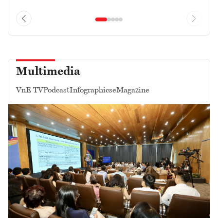
Multimedia
VnE TV
Podcast
Infographics
eMagazine