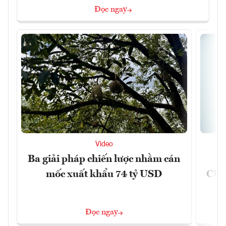
Đọc ngay
Video
Ba giải pháp chiến lược nhằm cán
Ứ
mốc xuất khẩu 74 tỷ USD
CUB
Đọc ngay