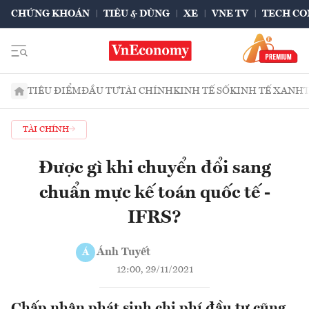
CHỨNG KHOÁN
TIÊU & DÙNG
XE
VNE TV
TECH CO
TIÊU ĐIỂM
ĐẦU TƯ
TÀI CHÍNH
KINH TẾ SỐ
KINH TẾ XANH
TÀI CHÍNH
Được gì khi chuyển đổi sang
chuẩn mực kế toán quốc tế -
IFRS?
Ánh Tuyết
Á
12:00, 29/11/2021
Chấp nhận phát sinh chi phí đầu tư cũng