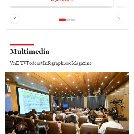
Multimedia
VnE TV
Podcast
Infographics
eMagazine