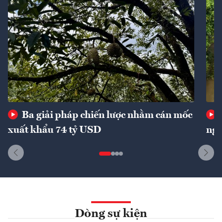
Ba giải pháp chiến lược nhằm cán mốc
xuất khẩu 74 tỷ USD
ngu
Dòng sự kiện