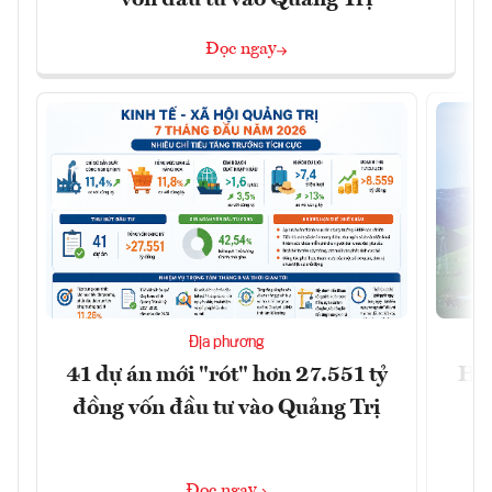
vốn đầu tư vào Quảng Trị
Đọc ngay
Địa phương
41 dự án mới "rót" hơn 27.551 tỷ
Hà 
đồng vốn đầu tư vào Quảng Trị
4 
Đọc ngay