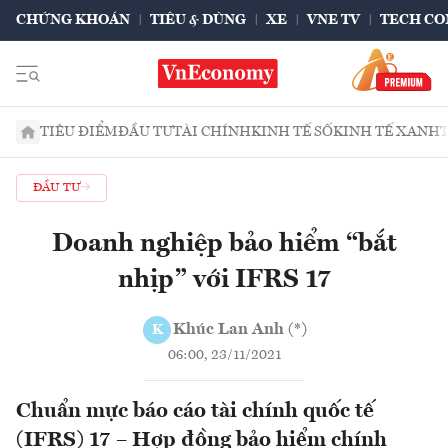
CHỨNG KHOÁN
TIÊU & DÙNG
XE
VNE TV
TECH CO
TIÊU ĐIỂM
ĐẦU TƯ
TÀI CHÍNH
KINH TẾ SỐ
KINH TẾ XANH
ĐẦU TƯ
Doanh nghiệp bảo hiểm “bắt
nhịp” với IFRS 17
Khúc Lan Anh (*)
K
06:00, 23/11/2021
Chuẩn mực báo cáo tài chính quốc tế
(IFRS) 17 – Hợp đồng bảo hiểm chính