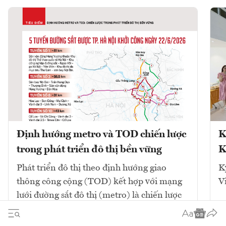
Định hướng metro và TOD chiến lược
K
trong phát triển đô thị bền vững
K
Phát triển đô thị theo định hướng giao
K
thông công cộng (TOD) kết hợp với mạng
V
lưới đường sắt đô thị (metro) là chiến lược
cốt lõi để giải quyết ùn tắc và tái cấu trúc
không gian. Mô hình này tập...