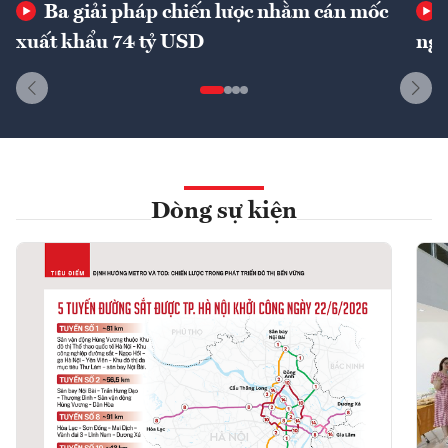
Ba giải pháp chiến lược nhằm cán mốc
xuất khẩu 74 tỷ USD
ngu
Dòng sự kiện