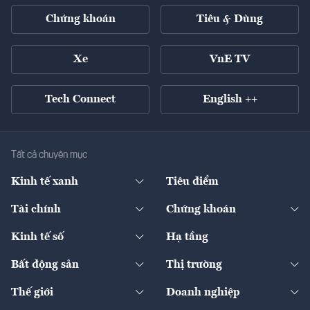
Chứng khoán
Tiêu & Dùng
Xe
VnE TV
Tech Connect
English ++
Tất cả chuyên mục
Kinh tế xanh
Tiêu điểm
Chuyển động xanh
Tài chính
Chứng khoán
Pháp lý
Ngân hàng
Doanh nghiệp niêm yết
Kinh tế số
Hạ tầng
Thương hiệu xanh
Thị trường vốn
Thị trường
Sản phẩm - Thị trường
Bất động sản
Thị trường
Diễn đàn
Thuế
Đầu tư
Tài sản số
Chính sách
Xuất nhập khẩu
Thế giới
Doanh nghiệp
Bảo hiểm
Quốc tế
Dịch vụ số
Thị trường
Khung pháp lý