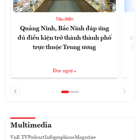
Tiêu điểm
Quảng Ninh, Bắc Ninh đáp ứng
Ph
đủ điều kiện trở thành thành phố
trự
trực thuộc Trung ương
Phi
Đ
Đọc ngay
Multimedia
VnE TV
Podcast
Infographics
eMagazine