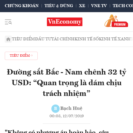
CHỨNG KHOÁN
TIÊU & DÙNG
XE
VNE TV
TECH CO
TIÊU ĐIỂM
ĐẦU TƯ
TÀI CHÍNH
KINH TẾ SỐ
KINH TẾ XANH
TIÊU ĐIỂM
Đường sắt Bắc - Nam chênh 32 tỷ
USD: “Quan trọng là dám chịu
trách nhiệm”
Bạch Huệ
B
00:03, 12/07/2019
"Không có phương án hoàn hảo, câu