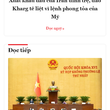
Xuất khẩu dầu của Iran đình trệ, đảo
Kharg tê liệt vì lệnh phong tỏa của
Mỹ
Đọc ngay
Đọc tiếp