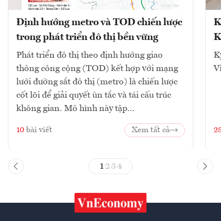
Định hướng metro và TOD chiến lược
K
trong phát triển đô thị bền vững
K
Phát triển đô thị theo định hướng giao
K
thông công cộng (TOD) kết hợp với mạng
V
lưới đường sắt đô thị (metro) là chiến lược
cốt lõi để giải quyết ùn tắc và tái cấu trúc
không gian. Mô hình này tập...
10
bài viết
Xem tất cả
2
1
2
3
4