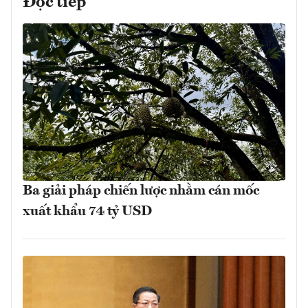
Đọc tiếp
Ba giải pháp chiến lược nhằm cán mốc
xuất khẩu 74 tỷ USD