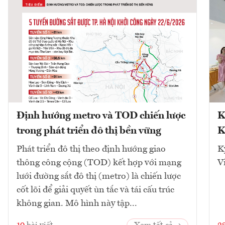
Định hướng metro và TOD chiến lược
K
trong phát triển đô thị bền vững
K
Phát triển đô thị theo định hướng giao
K
thông công cộng (TOD) kết hợp với mạng
V
lưới đường sắt đô thị (metro) là chiến lược
cốt lõi để giải quyết ùn tắc và tái cấu trúc
không gian. Mô hình này tập...