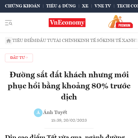
CHỨNG KHOÁN
TIÊU & DÙNG
XE
VNE TV
TECH CO
TIÊU ĐIỂM
ĐẦU TƯ
TÀI CHÍNH
KINH TẾ SỐ
KINH TẾ XANH
ĐẦU TƯ
Đường sắt đắt khách nhưng mới
phục hồi bằng khoảng 80% trước
dịch
Ánh Tuyết
Á
15:39, 20/02/2023
Dịp cao điểm Tết vừa qua, ngành đường