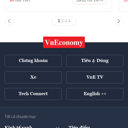
10
bài viết
Xem tất cả
2
1
2
3
4
Chứng khoán
Tiêu & Dùng
Xe
VnE TV
Tech Connect
English ++
Tất cả chuyên mục
Kinh tế xanh
Tiêu điểm