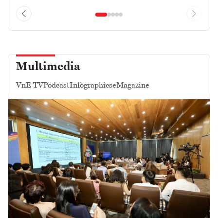
Multimedia
VnE TV
Podcast
Infographics
eMagazine