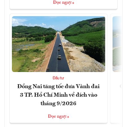
Đọc ngay
Đầu tư
Đồng Nai tăng tốc đưa Vành đai
Ca
3 TP. Hồ Chí Minh về đích vào
T
tháng 9/2026
Đọc ngay