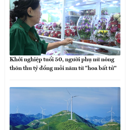
Khởi nghiệp tuổi 50, người phụ nữ nông
thôn thu tỷ đồng mỗi năm từ "hoa bất tử"