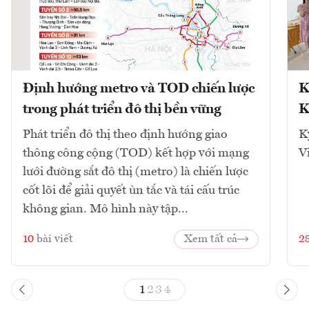
Định hướng metro và TOD chiến lược
K
trong phát triển đô thị bền vững
K
Phát triển đô thị theo định hướng giao
K
thông công cộng (TOD) kết hợp với mạng
V
lưới đường sắt đô thị (metro) là chiến lược
cốt lõi để giải quyết ùn tắc và tái cấu trúc
không gian. Mô hình này tập...
10
bài viết
Xem tất cả
2
1
2
3
4