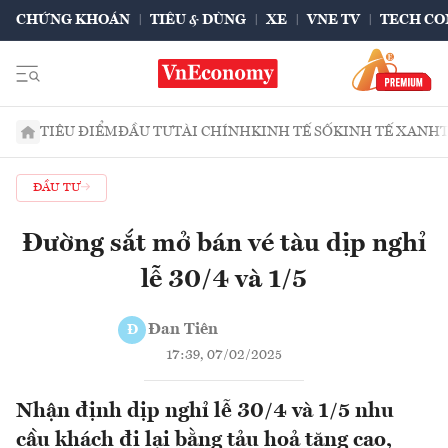
CHỨNG KHOÁN
TIÊU & DÙNG
XE
VNE TV
TECH CO
TIÊU ĐIỂM
ĐẦU TƯ
TÀI CHÍNH
KINH TẾ SỐ
KINH TẾ XANH
ĐẦU TƯ
Đường sắt mở bán vé tàu dịp nghỉ
lễ 30/4 và 1/5
Đan Tiên
Đ
17:39, 07/02/2025
Nhận định dịp nghỉ lễ 30/4 và 1/5 nhu
cầu khách đi lại bằng tảu hoả tăng cao,