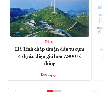
Đầu tư
Hà Tĩnh chấp thuận đầu tư cụm
41 
4 dự án điện gió hơn 7.800 tỷ
đồ
đồng
Đọc ngay