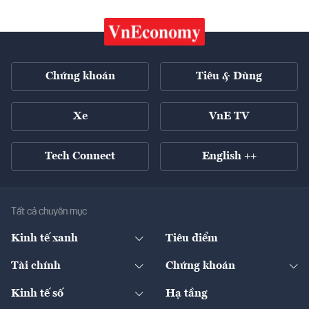
Chứng khoán
Tiêu & Dùng
Xe
VnE TV
Tech Connect
English ++
Tất cả chuyên mục
Kinh tế xanh
Tiêu điểm
Chuyển động xanh
Tài chính
Chứng khoán
Pháp lý
Ngân hàng
Doanh nghiệp niêm yết
Kinh tế số
Hạ tầng
Thương hiệu xanh