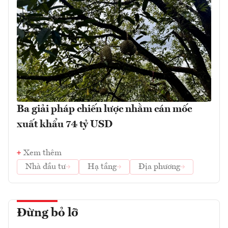
Ba giải pháp chiến lược nhằm cán mốc
xuất khẩu 74 tỷ USD
Xem thêm
Nhà đầu tư
Hạ tầng
Địa phương
Đừng bỏ lỡ