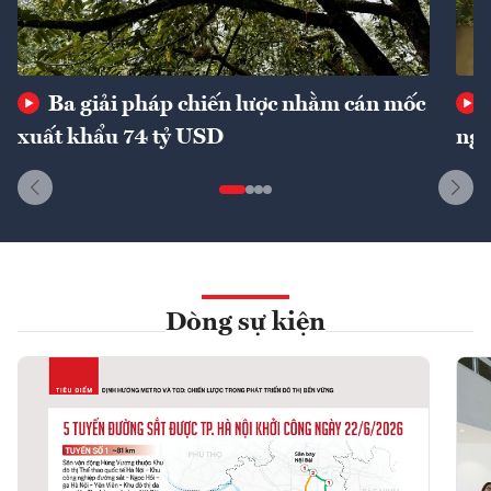
Ba giải pháp chiến lược nhằm cán mốc
xuất khẩu 74 tỷ USD
ngu
Dòng sự kiện