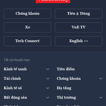
Chứng khoán
Tiêu & Dùng
Xe
VnE TV
Tech Connect
English ++
Tất cả chuyên mục
Kinh tế xanh
Tiêu điểm
Chuyển động xanh
Tài chính
Chứng khoán
Pháp lý
Ngân hàng
Doanh nghiệp niêm yết
Kinh tế số
Hạ tầng
Thương hiệu xanh
Thị trường vốn
Thị trường
Sản phẩm - Thị trường
Bất động sản
Thị trường
Diễn đàn
Thuế
Đầu tư
Tài sản số
Chính sách
Xuất nhập khẩu