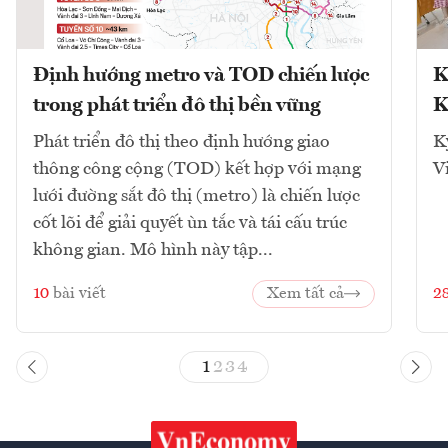
Định hướng metro và TOD chiến lược
K
trong phát triển đô thị bền vững
K
Phát triển đô thị theo định hướng giao
K
thông công cộng (TOD) kết hợp với mạng
V
lưới đường sắt đô thị (metro) là chiến lược
cốt lõi để giải quyết ùn tắc và tái cấu trúc
không gian. Mô hình này tập...
10
bài viết
Xem tất cả
2
1
2
3
4