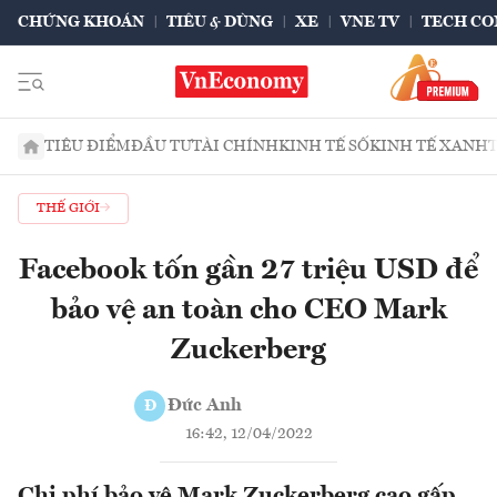
CHỨNG KHOÁN
TIÊU & DÙNG
XE
VNE TV
TECH CO
TIÊU ĐIỂM
ĐẦU TƯ
TÀI CHÍNH
KINH TẾ SỐ
KINH TẾ XANH
THẾ GIỚI
Facebook tốn gần 27 triệu USD để
bảo vệ an toàn cho CEO Mark
Zuckerberg
Đức Anh
Đ
16:42, 12/04/2022
Chi phí bảo vệ Mark Zuckerberg cao gấp