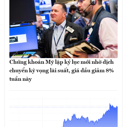
Chứng khoán Mỹ lập kỷ lục mới nhờ dịch
chuyển kỳ vọng lãi suất, giá dầu giảm 8%
tuần này