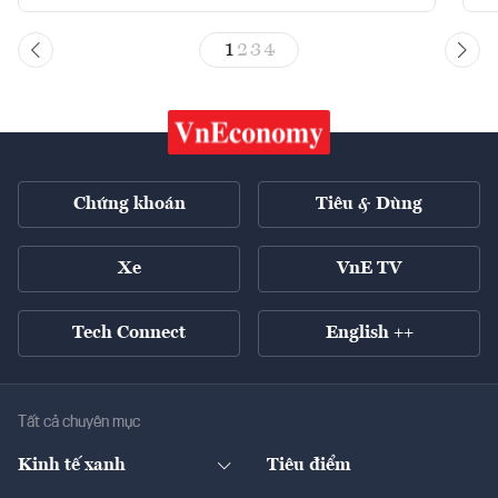
1
2
3
4
Chứng khoán
Tiêu & Dùng
Xe
VnE TV
Tech Connect
English ++
Tất cả chuyên mục
Kinh tế xanh
Tiêu điểm
Chuyển động xanh