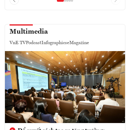
Multimedia
VnE TV
Podcast
Infographics
eMagazine