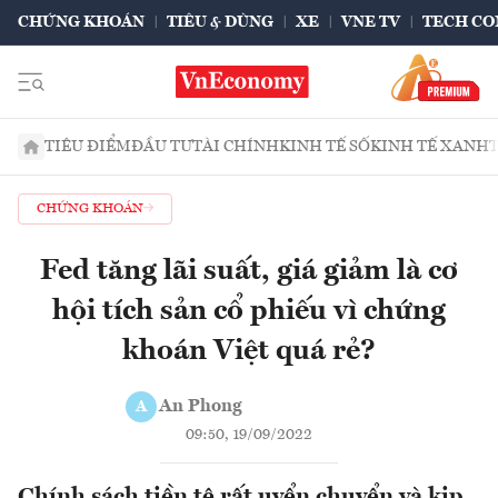
CHỨNG KHOÁN
TIÊU & DÙNG
XE
VNE TV
TECH CO
TIÊU ĐIỂM
ĐẦU TƯ
TÀI CHÍNH
KINH TẾ SỐ
KINH TẾ XANH
CHỨNG KHOÁN
Fed tăng lãi suất, giá giảm là cơ
hội tích sản cổ phiếu vì chứng
khoán Việt quá rẻ?
An Phong
A
09:50, 19/09/2022
Chính sách tiền tệ rất uyển chuyển và kịp