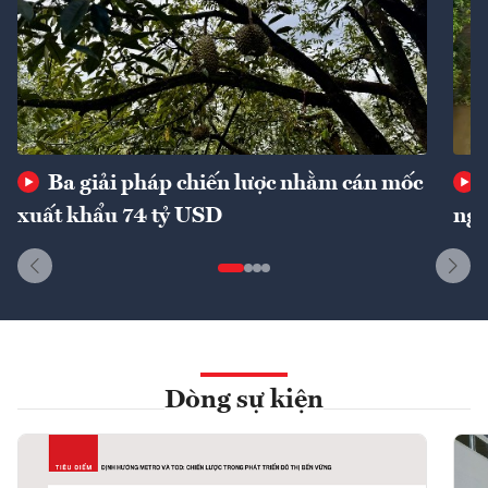
Ba giải pháp chiến lược nhằm cán mốc
xuất khẩu 74 tỷ USD
ngu
Dòng sự kiện