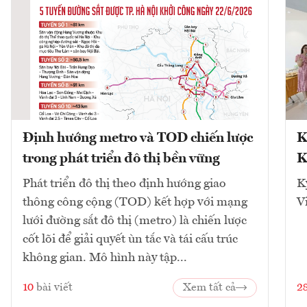
Định hướng metro và TOD chiến lược
K
trong phát triển đô thị bền vững
K
Phát triển đô thị theo định hướng giao
K
thông công cộng (TOD) kết hợp với mạng
V
lưới đường sắt đô thị (metro) là chiến lược
cốt lõi để giải quyết ùn tắc và tái cấu trúc
không gian. Mô hình này tập...
10
bài viết
Xem tất cả
2