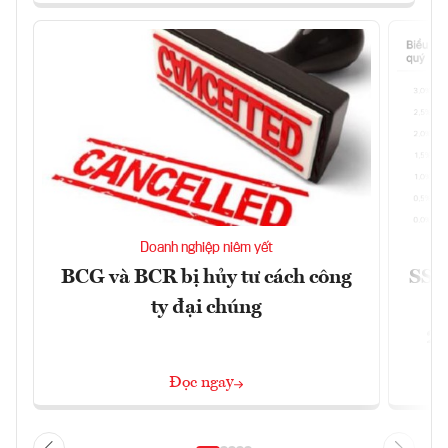
Doanh nghiệp niêm yết
BCG và BCR bị hủy tư cách công
SSI 
ty đại chúng
2/
Đọc ngay