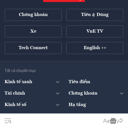
Chứng khoán
Tiêu & Dùng
Xe
VnE TV
Tech Connect
English ++
Tất cả chuyên mục
Kinh tế xanh
Tiêu điểm
Chuyển động xanh
Tài chính
Chứng khoán
Pháp lý
Ngân hàng
Doanh nghiệp niêm yết
Kinh tế số
Hạ tầng
Thương hiệu xanh
Thị trường vốn
Thị trường
Sản phẩm - Thị trường
Bất động sản
Thị trường
Diễn đàn
Thuế
Đầu tư
Tài sản số
Chính sách
Xuất nhập khẩu
Thế giới
Doanh nghiệp