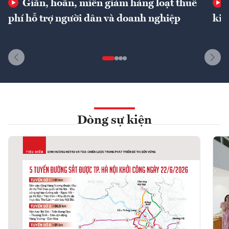
Giãn, hoãn, miễn giảm hàng loạt thuế
phí hỗ trợ người dân và doanh nghiệp
kin
Dòng sự kiện