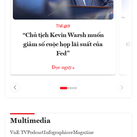
Thế giới
“Chủ tịch Kevin Warsh muốn
G
giảm số cuộc họp lãi suất của
thề
Fed”
G
Đọc ngay
Multimedia
VnE TV
Podcast
Infographics
eMagazine