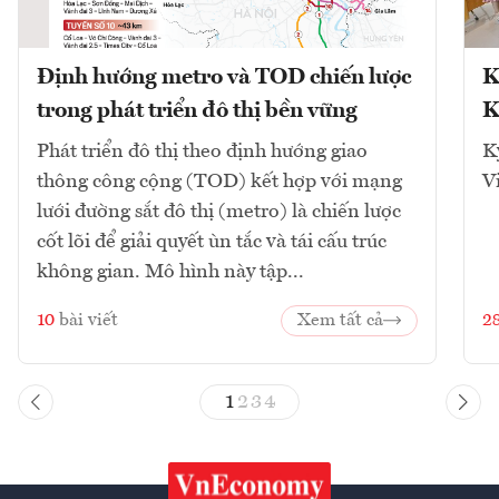
Định hướng metro và TOD chiến lược
K
trong phát triển đô thị bền vững
K
Phát triển đô thị theo định hướng giao
K
thông công cộng (TOD) kết hợp với mạng
V
lưới đường sắt đô thị (metro) là chiến lược
cốt lõi để giải quyết ùn tắc và tái cấu trúc
không gian. Mô hình này tập...
10
bài viết
Xem tất cả
2
1
2
3
4