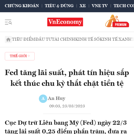
CHỨNG KHOÁN
TIÊU & DÙNG
XE
VNE TV
TECH CO
TIÊU ĐIỂM
ĐẦU TƯ
TÀI CHÍNH
KINH TẾ SỐ
KINH TẾ XANH
THẾ GIỚI
Fed tăng lãi suất, phát tín hiệu sắp
kết thúc chu kỳ thắt chặt tiền tệ
An Huy
A
09:03, 23/03/2023
Cục Dự trữ Liên bang Mỹ (Fed) ngày 22/3
tăng lãi suất 0,25 điểm phần trăm, đưa ra