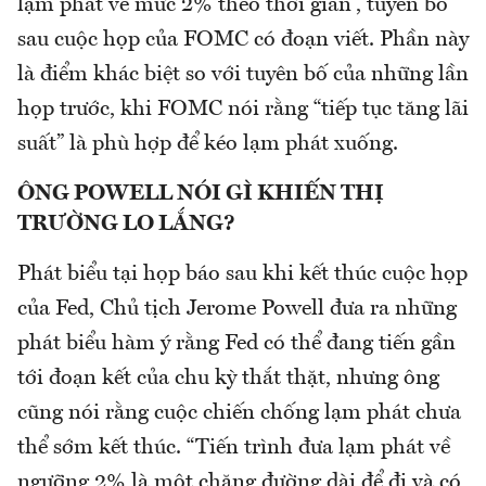
lạm phát về mức 2% theo thời gian”, tuyên bố
sau cuộc họp của FOMC có đoạn viết. Phần này
là điểm khác biệt so với tuyên bố của những lần
họp trước, khi FOMC nói rằng “tiếp tục tăng lãi
suất” là phù hợp để kéo lạm phát xuống.
ÔNG POWELL NÓI GÌ KHIẾN THỊ
TRƯỜNG LO LẮNG?
Phát biểu tại họp báo sau khi kết thúc cuộc họp
của Fed, Chủ tịch Jerome Powell đưa ra những
phát biểu hàm ý rằng Fed có thể đang tiến gần
tới đoạn kết của chu kỳ thắt thặt, nhưng ông
cũng nói rằng cuộc chiến chống lạm phát chưa
thể sớm kết thúc. “Tiến trình đưa lạm phát về
ngưỡng 2% là một chặng đường dài để đi và có