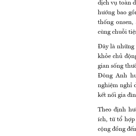
dịch vụ toàn 
hướng bao gồm
thống onsen, 
cùng chuỗi tiệ
Đây là những d
khỏe chủ động
gian sống thườ
Đông Anh hướ
nghiệm nghỉ d
kết nối gia đì
Theo định hướ
ích, từ tổ hợp
cộng đồng đến