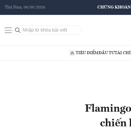
Thứ Năm, 06/08/2026
CHỨNG KHOÁN
TIÊU ĐIỂM
ĐẦU TƯ
TÀI CH
Flamingo 
chiến 