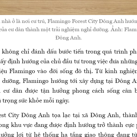
i nhà ở là nơi cư trú, Flamingo Forest City Đông Anh hướn
của cư dân thành một trải nghiệm nghỉ dưỡng. Ảnh: Flami
Đông Anh.
t không chỉ đánh dấu bước tiến trong quá trình phá
ấy định hướng của chủ đầu tư trong việc đưa những 
ệu Flamingo vào đời sống đô thị. Từ kinh nghiệ
ỉ dưỡng, Flamingo hướng tới xây dựng tại Đông 
i cư dân được tận hưởng phong cách sống cân bằ
 trọng sức khỏe mỗi ngày.
est City Đông Anh tọa lạc tại xã Đông Anh, thàn
ng khu vực đang được định hướng trở thành cực 
hưởng lợi từ hệ thống hạ tầng giao thông đang t