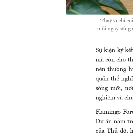
Thay vì chỉ co
mỗi ngày sống 
Sự kiện ký kế
mà còn cho th
nên thương hi
quần thể ngh
sống mới, nơ
nghiệm và chú
Flamingo For
Dự án nằm tro
của Thủ đô, 