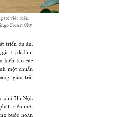
g tới việc biến
ngo Forest City
t triển dự án,
giá trị đã làm
m kiến tạo các
Anh một chuẩn
ng, giàu trải
h phố Hà Nội.
phát triển mới
ừng bước hoàn