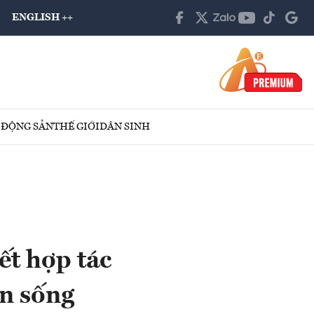
ENGLISH ++
 ĐỘNG SẢN
THẾ GIỚI
DÂN SINH
ết hợp tác
ẩn sống