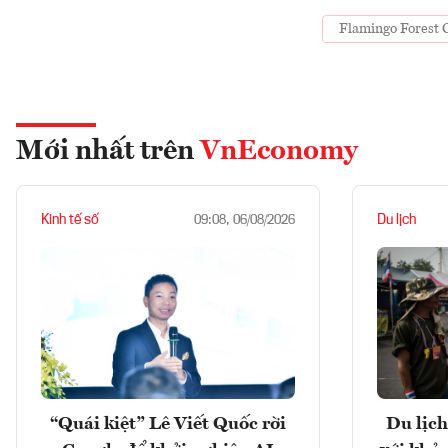
Flamingo Forest 
Mới nhất trên
VnEconomy
Kinh tế số
Du lịch
09:08, 06/08/2026
“Quái kiệt” Lê Viết Quốc rời
Du lịch