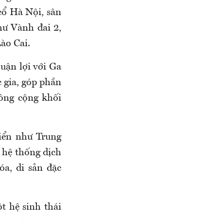
 cổ Hà Nội, sân
hư Vành đai 2,
ào Cai.
huận lợi với Ga
 gia, góp phần
công cộng khối
iển như Trung
 hệ thống dịch
óa, di sản đặc
ột hệ sinh thái