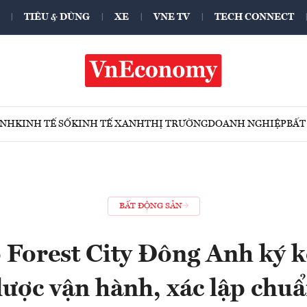
TIÊU & DÙNG
XE
VNE TV
TECH CONNECT
ÍNH
KINH TẾ SỐ
KINH TẾ XANH
THỊ TRƯỜNG
DOANH NGHIỆP
BẤT
BẤT ĐỘNG SẢN
Forest City Đông Anh ký k
lược vận hành, xác lập chu