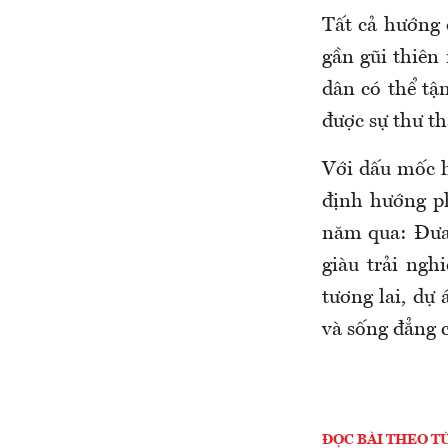
Tất cả hướng
gần gũi thiên
dân có thể tậ
được sự thư t
Với dấu mốc h
định hướng ph
năm qua: Đưa 
giàu trải ng
tương lai, dự
và sống đẳng c
ĐỌC BÀI THEO T