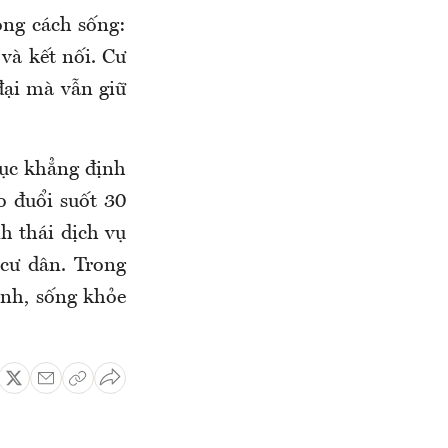
ng cách sống:
và kết nối. Cư
đại mà vẫn giữ
tục khẳng định
o đuổi suốt 30
h thái dịch vụ
cư dân. Trong
anh, sống khỏe