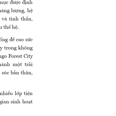
 mục được định
năng lượng, hệ
 và tinh thần,
u thế hệ.
sống đề cao sức
ay trong không
ngo Forest City
hành một trải
 sóc bản thân,
nhiều lớp tiện
 gian sinh hoạt