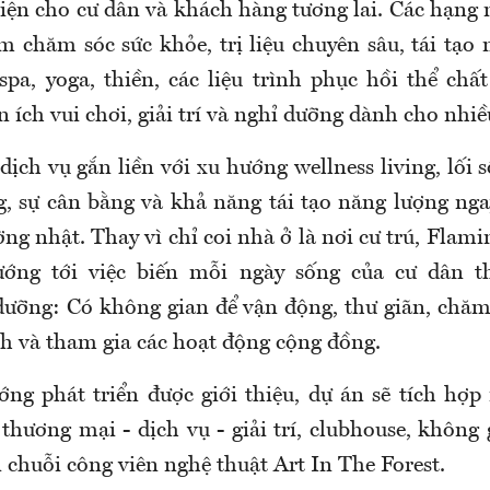
diện cho cư dân và khách hàng tương lai. Các hạng
 chăm sóc sức khỏe, trị liệu chuyên sâu, tái tạo 
spa, yoga, thiền, các liệu trình phục hồi thể chất
n ích vui chơi, giải trí và nghỉ dưỡng dành cho nhiề
ịch vụ gắn liền với xu hướng wellness living, lối 
, sự cân bằng và khả năng tái tạo năng lượng ng
ng nhật. Thay vì chỉ coi nhà ở là nơi cư trú, Flami
ng tới việc biến mỗi ngày sống của cư dân t
ưỡng: Có không gian để vận động, thư giãn, chăm
nh và tham gia các hoạt động cộng đồng.
ng phát triển được giới thiệu, dự án sẽ tích hợp 
 thương mại - dịch vụ - giải trí, clubhouse, không
 chuỗi công viên nghệ thuật Art In The Forest.