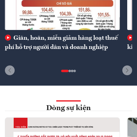
Giãn, hoãn, miễn giảm hàng loạt thuế
phí hỗ trợ người dân và doanh nghiệp
kin
Dòng sự kiện