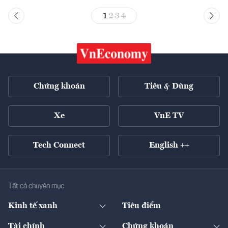
1
2
3
4
Chứng khoán
Tiêu & Dùng
Xe
VnE TV
Tech Connect
English ++
Tất cả chuyên mục
Kinh tế xanh
Tiêu điểm
Chuyển động xanh
Tài chính
Chứng khoán