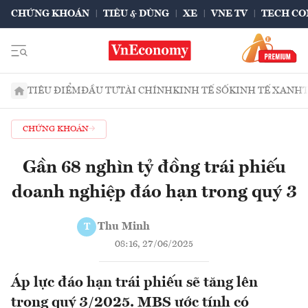
CHỨNG KHOÁN
TIÊU & DÙNG
XE
VNE TV
TECH CO
TIÊU ĐIỂM
ĐẦU TƯ
TÀI CHÍNH
KINH TẾ SỐ
KINH TẾ XANH
CHỨNG KHOÁN
Gần 68 nghìn tỷ đồng trái phiếu
doanh nghiệp đáo hạn trong quý 3
Thu Minh
T
08:16, 27/06/2025
Áp lực đáo hạn trái phiếu sẽ tăng lên
trong quý 3/2025. MBS ước tính có