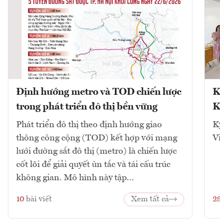
Định hướng metro và TOD chiến lược
K
trong phát triển đô thị bền vững
K
Phát triển đô thị theo định hướng giao
K
thông công cộng (TOD) kết hợp với mạng
V
lưới đường sắt đô thị (metro) là chiến lược
cốt lõi để giải quyết ùn tắc và tái cấu trúc
không gian. Mô hình này tập...
10
bài viết
Xem tất cả
2