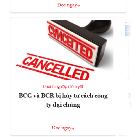
Đọc ngay
Doanh nghiệp niêm yết
BCG và BCR bị hủy tư cách công
Kh
ty đại chúng
ba
Đọc ngay