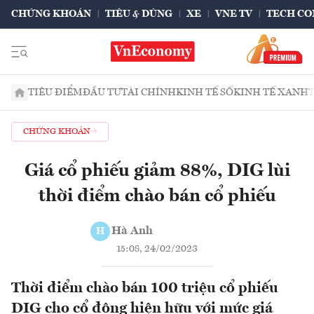
CHỨNG KHOÁN
TIÊU & DÙNG
XE
VNE TV
TECH CO
TIÊU ĐIỂM
ĐẦU TƯ
TÀI CHÍNH
KINH TẾ SỐ
KINH TẾ XANH
CHỨNG KHOÁN
Giá cổ phiếu giảm 88%, DIG lùi
thời điểm chào bán cổ phiếu
Hà Anh
H
15:08, 24/02/2023
Thời điểm chào bán 100 triệu cổ phiếu
DIG cho cổ đông hiện hữu với mức giá