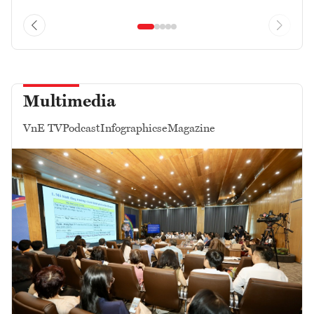
Multimedia
VnE TV
Podcast
Infographics
eMagazine