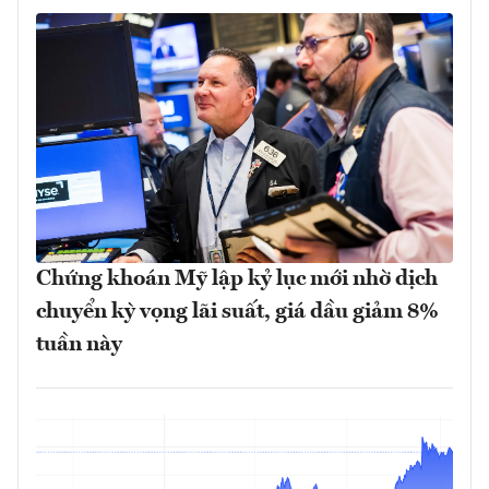
Chứng khoán Mỹ lập kỷ lục mới nhờ dịch
chuyển kỳ vọng lãi suất, giá dầu giảm 8%
tuần này