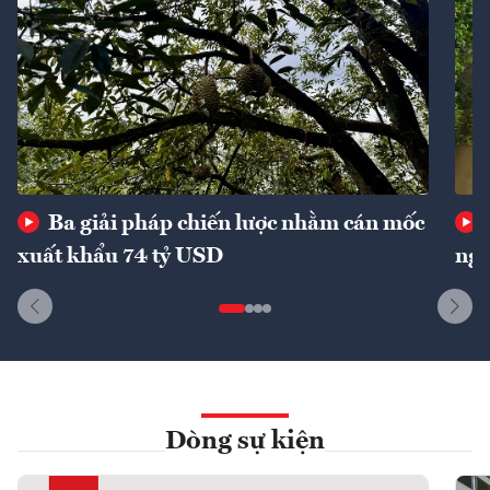
Ba giải pháp chiến lược nhằm cán mốc
xuất khẩu 74 tỷ USD
ngu
Dòng sự kiện