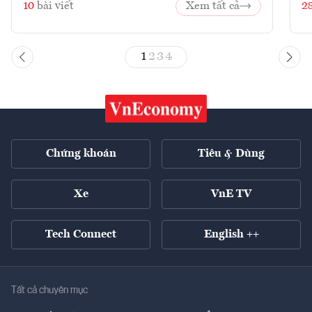
10
bài viết
Xem tất cả
2
1
2
3
4
Chứng khoán
Tiêu & Dùng
Xe
VnE TV
Tech Connect
English ++
Tất cả chuyên mục