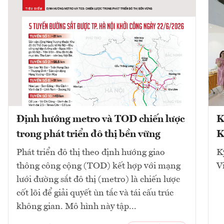
Định hướng metro và TOD chiến lược
K
trong phát triển đô thị bền vững
K
Phát triển đô thị theo định hướng giao
K
thông công cộng (TOD) kết hợp với mạng
V
lưới đường sắt đô thị (metro) là chiến lược
cốt lõi để giải quyết ùn tắc và tái cấu trúc
không gian. Mô hình này tập...