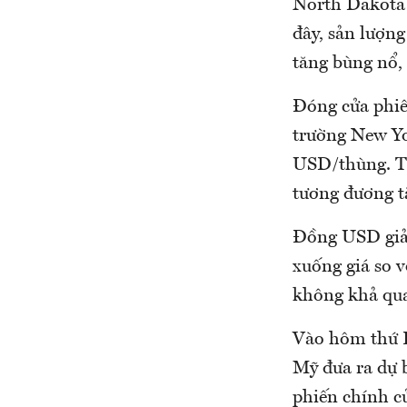
North Dakota 
đây, sản lượn
tăng bùng nổ, 
Đóng cửa phiên
trường New Yo
USD/thùng. Tạ
tương đương t
Đồng USD giảm
xuống giá so v
không khả qua
Vào hôm thứ H
Mỹ đưa ra dự b
phiến chính c