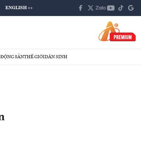
ENGLISH ++
 ĐỘNG SẢN
THẾ GIỚI
DÂN SINH
n