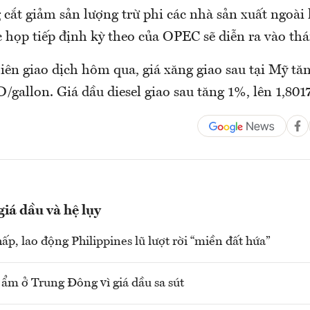
cắt giảm sản lượng trừ phi các nhà sản xuất ngoài 
 họp tiếp định kỳ theo của OPEC sẽ diễn ra vào thá
ên giao dịch hôm qua, giá xăng giao sau tại Mỹ tăn
/gallon. Giá dầu diesel giao sau tăng 1%, lên 1,80
iá dầu và hệ lụy
ấp, lao động Philippines lũ lượt rời “miền đất hứa”
 ẩm ở Trung Đông vì giá dầu sa sút