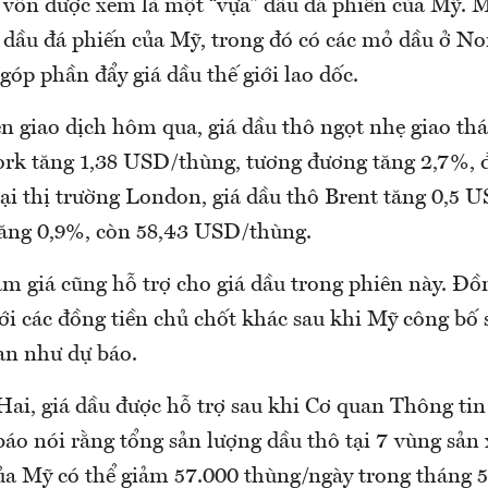
vốn được xem là một “vựa” dầu đá phiến của Mỹ. 
g dầu đá phiến của Mỹ, trong đó có các mỏ dầu ở No
góp phần đẩy giá dầu thế giới lao dốc.
 giao dịch hôm qua, giá dầu thô ngọt nhẹ giao thán
rk tăng 1,38 USD/thùng, tương đương tăng 2,7%, đ
i thị trường London, giá dầu thô Brent tăng 0,5 
ăng 0,9%, còn 58,43 USD/thùng.
 giá cũng hỗ trợ cho giá dầu trong phiên này. Đồ
ới các đồng tiền chủ chốt khác sau khi Mỹ công bố s
n như dự báo.
ai, giá dầu được hỗ trợ sau khi Cơ quan Thông ti
áo nói rằng tổng sản lượng dầu thô tại 7 vùng sản 
ủa Mỹ có thể giảm 57.000 thùng/ngày trong tháng 5