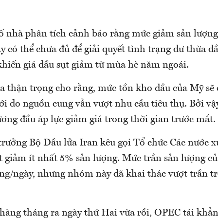
số nhà phân tích cảnh báo rằng mức giảm sản lượng
 có thể chưa đủ để giải quyết tình trạng dư thừa dầ
hiến giá dầu sụt giảm từ mùa hè năm ngoái.
ia thận trọng cho rằng, mức tồn kho dầu của Mỹ sẽ 
ới do nguồn cung vẫn vượt nhu cầu tiêu thụ. Bởi vậy
ơng đầu áp lực giảm giá trong thời gian trước mắt.
rưởng Bộ Dầu lửa Iran kêu gọi Tổ chức Các nước x
t giảm ít nhất 5% sản lượng. Mức trần sản lượng 
hùng/ngày, nhưng nhóm này đã khai thác vượt trần 
.
 hàng tháng ra ngày thứ Hai vừa rồi, OPEC tái khẳ