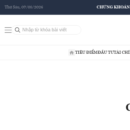
Thứ Sáu, 07/08/2026
CHỨNG KHOÁN
TIÊU ĐIỂM
ĐẦU TƯ
TÀI CH