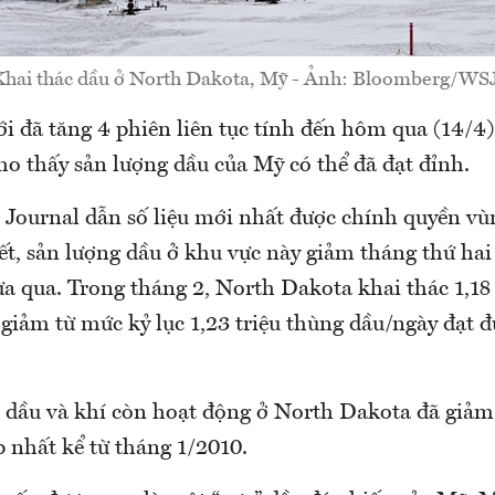
Khai thác dầu ở North Dakota, Mỹ - Ảnh: Bloomberg/WSJ
ới đã tăng 4 phiên liên tục tính đến hôm qua (14/4
ho thấy sản lượng dầu của Mỹ có thể đã đạt đỉnh.
t Journal dẫn số liệu mới nhất được chính quyền v
t, sản lượng dầu ở khu vực này giảm tháng thứ hai 
a qua. Trong tháng 2, North Dakota khai thác 1,18
 giảm từ mức kỷ lục 1,23 triệu thùng dầu/ngày đạt 
 dầu và khí còn hoạt động ở North Dakota đã giảm
 nhất kể từ tháng 1/2010.