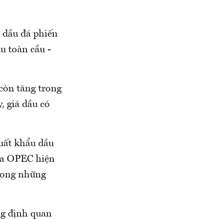
 dầu đá phiến
u toàn cầu -
còn tăng trong
, giá dầu có
uất khẩu dầu
của OPEC hiện
trong những
ng định quan