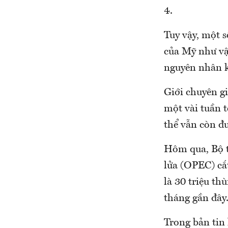
4.
Tuy vậy, một 
của Mỹ như vậy
nguyên nhân k
Giới chuyên g
một vài tuần t
thể vẫn còn đư
Hôm qua, Bộ t
lửa (OPEC) cắ
là 30 triệu t
tháng gần đây
Trong bản tin