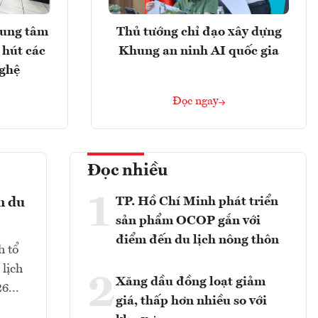
rung tâm
Thủ tướng chỉ đạo xây dựng
 hút các
Khung an ninh AI quốc gia
nghệ
Đọc ngay
Đọc nhiều
1
TP. Hồ Chí Minh phát triển
n du
sản phẩm OCOP gắn với
điểm đến du lịch nông thôn
h tổ
 lịch
2
Xăng dầu đồng loạt giảm
6...
giá, thấp hơn nhiều so với