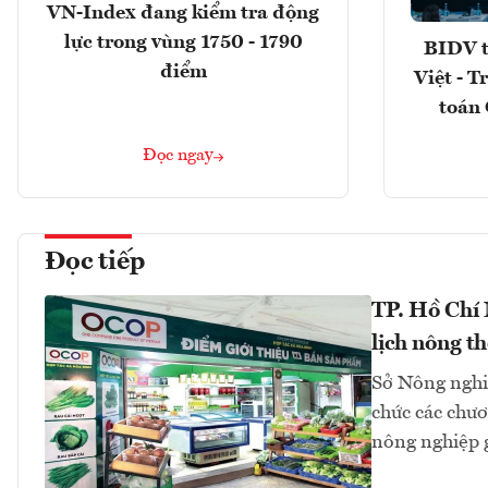
VN-Index đang kiểm tra động
lực trong vùng 1750 - 1790
BIDV t
điểm
Việt - T
toán 
Đọc ngay
Đọc tiếp
TP. Hồ Chí
lịch nông t
Sở Nông nghi
chức các chươn
nông nghiệp 