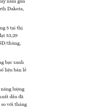
Mấy năm gần
rth Dakota,
g 5 tại thị
ạt 53,29
USD/thùng,
ng bạc xanh
ố liệu bán lẻ
n năng lượng
xuất dầu đã
 so với tháng