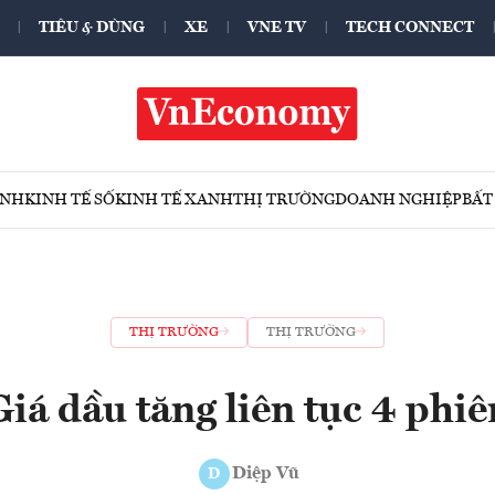
TIÊU & DÙNG
XE
VNE TV
TECH CONNECT
ÍNH
KINH TẾ SỐ
KINH TẾ XANH
THỊ TRƯỜNG
DOANH NGHIỆP
BẤT
THỊ TRƯỜNG
THỊ TRƯỜNG
Giá dầu tăng liên tục 4 phiê
Diệp Vũ
D