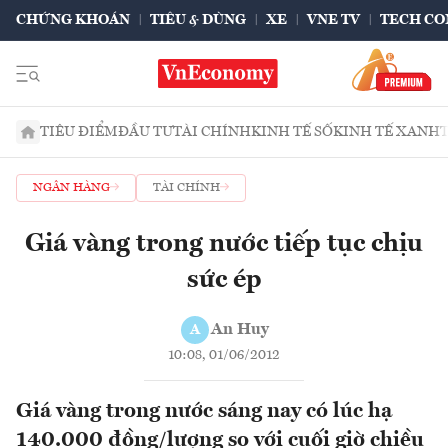
CHỨNG KHOÁN
TIÊU & DÙNG
XE
VNE TV
TECH CO
TIÊU ĐIỂM
ĐẦU TƯ
TÀI CHÍNH
KINH TẾ SỐ
KINH TẾ XANH
NGÂN HÀNG
TÀI CHÍNH
Giá vàng trong nước tiếp tục chịu
sức ép
An Huy
A
10:08, 01/06/2012
Giá vàng trong nước sáng nay có lúc hạ
140.000 đồng/lượng so với cuối giờ chiều