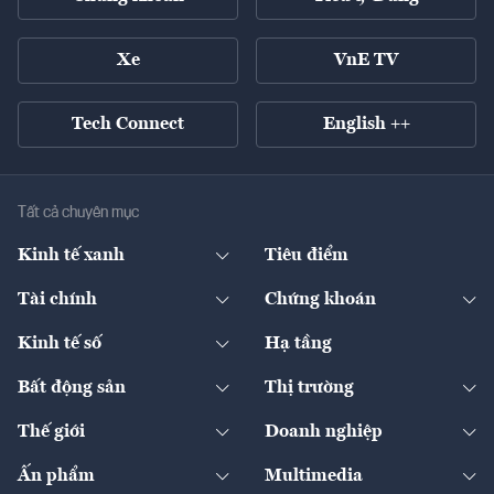
Xe
VnE TV
Tech Connect
English ++
Tất cả chuyên mục
Kinh tế xanh
Tiêu điểm
Chuyển động xanh
Tài chính
Chứng khoán
Pháp lý
Ngân hàng
Doanh nghiệp niêm yết
Kinh tế số
Hạ tầng
Thương hiệu xanh
Thị trường vốn
Thị trường
Sản phẩm - Thị trường
Bất động sản
Thị trường
Diễn đàn
Thuế
Đầu tư
Tài sản số
Chính sách
Xuất nhập khẩu
Thế giới
Doanh nghiệp
Bảo hiểm
Quốc tế
Dịch vụ số
Thị trường
Khung pháp lý
Kinh tế
Chuyển động
Ấn phẩm
Multimedia
Khung pháp lý
Start-up