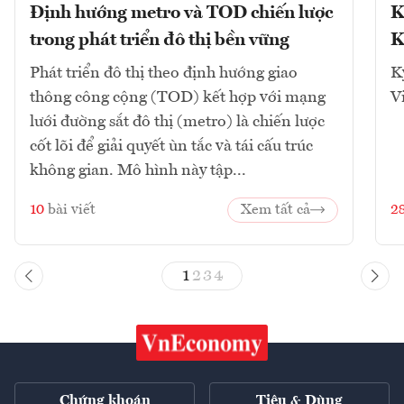
Định hướng metro và TOD chiến lược
K
trong phát triển đô thị bền vững
K
Phát triển đô thị theo định hướng giao
K
thông công cộng (TOD) kết hợp với mạng
V
lưới đường sắt đô thị (metro) là chiến lược
cốt lõi để giải quyết ùn tắc và tái cấu trúc
không gian. Mô hình này tập...
10
bài viết
Xem tất cả
2
1
2
3
4
Chứng khoán
Tiêu & Dùng