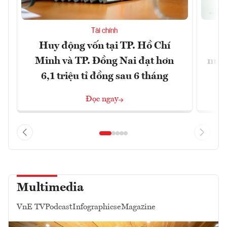
Tài chính
Huy động vốn tại TP. Hồ Chí
S
Minh và TP. Đồng Nai đạt hơn
nước
6,1 triệu tỉ đồng sau 6 tháng
Đọc ngay
Multimedia
VnE TV
Podcast
Infographics
eMagazine