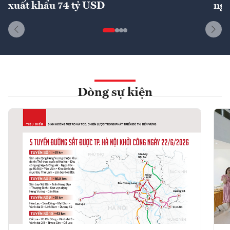
xuất khẩu 74 tỷ USD
ngu
Dòng sự kiện