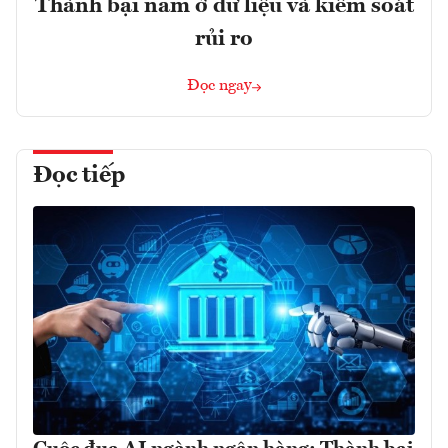
Thành bại nằm ở dữ liệu và kiểm soát
rủi ro
Đọc ngay
Đọc tiếp