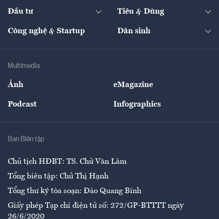
Dự án
Công nghiệp
Chuyển động 24h
Đối thoại
The Guide
Video
Đầu tư
Tiêu & Dùng
Quản trị số
Cafe BĐS
Thị trường
Kinh doanh
Kết nối
Tạp chí kinh tế Việt Nam
eMagazine
Nhà đầu tư
Du lịch
Công nghệ & Startup
Dân sinh
Tư vấn
Nông sản
Doanh nhân
Tư vấn Tiêu & Dùng
Infographics
Hạ tầng
Sức khỏe
Khung pháp lý
Doanh nghiệp
Địa phương
Thị trường
Bảo hiểm
Multimedia
Sự kiện
Nhân lực
Ảnh
eMagazine
Đẹp +
An sinh
Podcast
Infographics
Giải trí
Y tế
Nhà
Ban Biên tập
Ẩm thực
Chủ tịch HĐBT: TS. Chử Văn Lâm
Tổng biên tập: Chử Thị Hạnh
Tổng thư ký tòa soạn: Đào Quang Bính
Giấy phép Tạp chí điện tử số: 272/GP-BTTTT ngày
26/6/2020