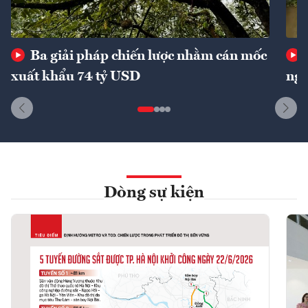
Ba giải pháp chiến lược nhằm cán mốc
xuất khẩu 74 tỷ USD
ngu
Dòng sự kiện