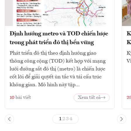
Định hướng metro và TOD chiến lược
K
trong phát triển đô thị bền vững
K
Phát triển đô thị theo định hướng giao
K
thông công cộng (TOD) kết hợp với mạng
V
lưới đường sắt đô thị (metro) là chiến lược
cốt lõi để giải quyết ùn tắc và tái cấu trúc
không gian. Mô hình này tập...
10
bài viết
Xem tất cả
2
1
2
3
4