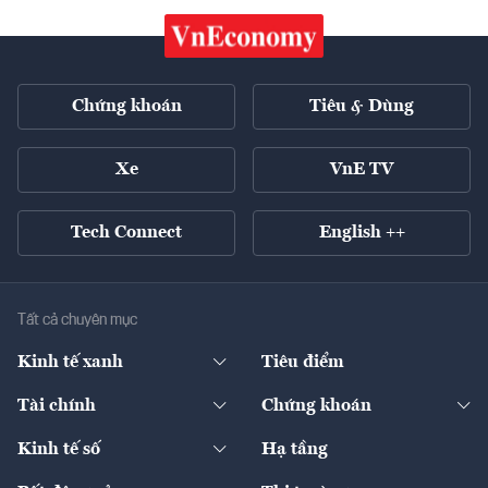
Chứng khoán
Tiêu & Dùng
Xe
VnE TV
Tech Connect
English ++
Tất cả chuyên mục
Kinh tế xanh
Tiêu điểm
Chuyển động xanh
Tài chính
Chứng khoán
Pháp lý
Ngân hàng
Doanh nghiệp niêm yết
Kinh tế số
Hạ tầng
Thương hiệu xanh
Thị trường vốn
Thị trường
Sản phẩm - Thị trường