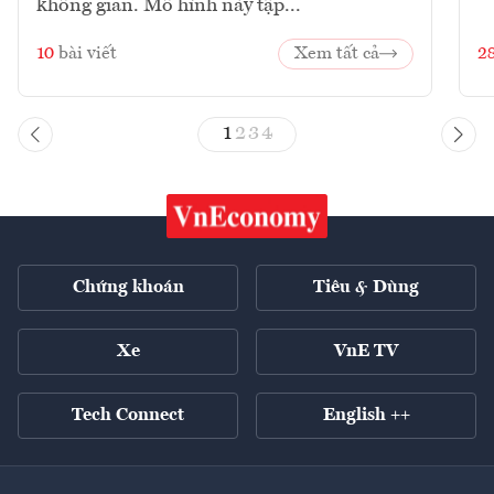
không gian. Mô hình này tập...
10
bài viết
Xem tất cả
2
1
2
3
4
Chứng khoán
Tiêu & Dùng
Xe
VnE TV
Tech Connect
English ++