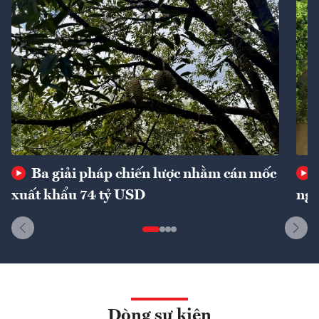
Ba giải pháp chiến lược nhằm cán mốc
xuất khẩu 74 tỷ USD
ngu
Dòng sự kiện