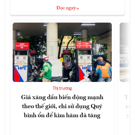
Đọc ngay
Thị trường
Giá xăng dầu biến động mạnh
Tăn
theo thế giới, chi sử dụng Quỹ
min
bình ổn để kìm hãm đà tăng
yêu