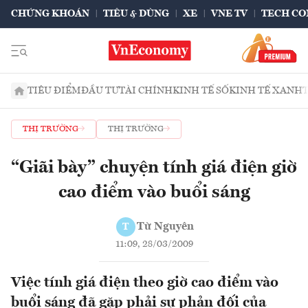
CHỨNG KHOÁN
TIÊU & DÙNG
XE
VNE TV
TECH CO
TIÊU ĐIỂM
ĐẦU TƯ
TÀI CHÍNH
KINH TẾ SỐ
KINH TẾ XANH
THỊ TRƯỜNG
THỊ TRƯỜNG
“Giãi bày” chuyện tính giá điện giờ
cao điểm vào buổi sáng
Từ Nguyên
T
11:09, 28/03/2009
Việc tính giá điện theo giờ cao điểm vào
buổi sáng đã gặp phải sự phản đối của