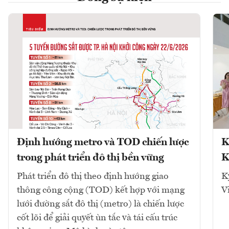
Định hướng metro và TOD chiến lược
K
trong phát triển đô thị bền vững
K
Phát triển đô thị theo định hướng giao
K
thông công cộng (TOD) kết hợp với mạng
V
lưới đường sắt đô thị (metro) là chiến lược
cốt lõi để giải quyết ùn tắc và tái cấu trúc