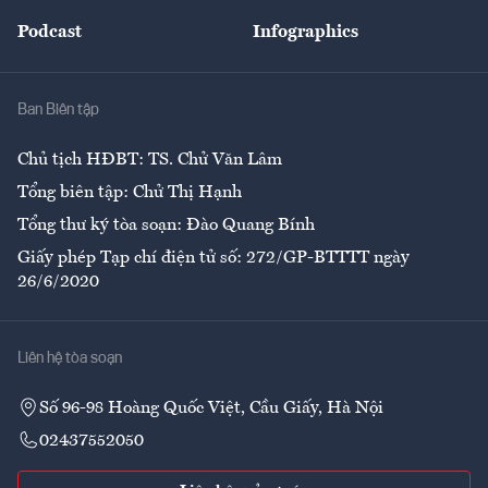
Đẹp +
An sinh
Podcast
Infographics
Giải trí
Y tế
Nhà
Ban Biên tập
Ẩm thực
Chủ tịch HĐBT: TS. Chử Văn Lâm
Tổng biên tập: Chử Thị Hạnh
Tổng thư ký tòa soạn: Đào Quang Bính
Giấy phép Tạp chí điện tử số: 272/GP-BTTTT ngày
26/6/2020
Liên hệ tòa soạn
Số 96-98 Hoàng Quốc Việt, Cầu Giấy, Hà Nội
02437552050