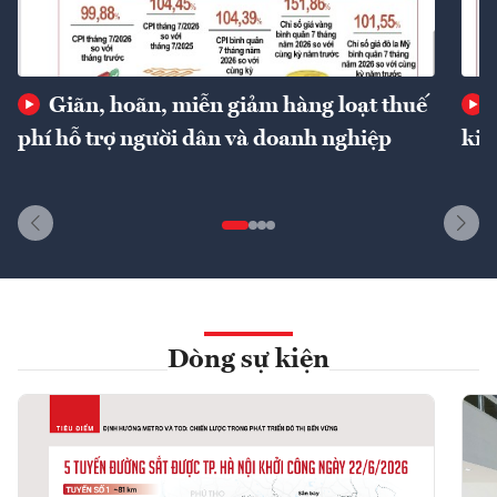
Giãn, hoãn, miễn giảm hàng loạt thuế
phí hỗ trợ người dân và doanh nghiệp
kin
Dòng sự kiện