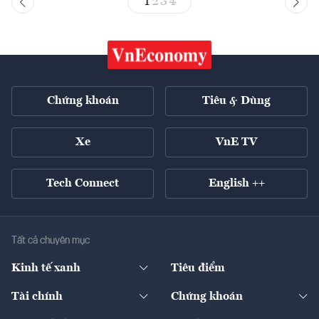
1
2
3
4
Chứng khoán
Tiêu & Dùng
Xe
VnE TV
Tech Connect
English ++
Tất cả chuyên mục
Kinh tế xanh
Tiêu điểm
Chuyển động xanh
Tài chính
Chứng khoán
Pháp lý
Ngân hàng
Doanh nghiệp niêm yết