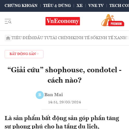
CHỨNG KHOÁN
TIÊU & DÙNG
XE
VNE TV
TECH CO
TIÊU ĐIỂM
ĐẦU TƯ
TÀI CHÍNH
KINH TẾ SỐ
KINH TẾ XANH
BẤT ĐỘNG SẢN
“Giải cứu” shophouse, condotel -
cách nào?
Ban Mai
B
14:51, 29/03/2024
Là sản phẩm bất động sản góp phần tăng
sự phong phú cho hạ tầng du lịch,