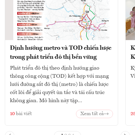
Định hướng metro và TOD chiến lược
K
trong phát triển đô thị bền vững
K
Phát triển đô thị theo định hướng giao
K
thông công cộng (TOD) kết hợp với mạng
V
lưới đường sắt đô thị (metro) là chiến lược
cốt lõi để giải quyết ùn tắc và tái cấu trúc
không gian. Mô hình này tập...
10
bài viết
Xem tất cả
2