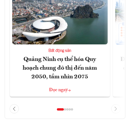
Bất động sản
Quảng Ninh cụ thể hóa Quy
Đồn
hoạch chung đô thị đến năm
dự
2050, tầm nhìn 2075
Đọc ngay