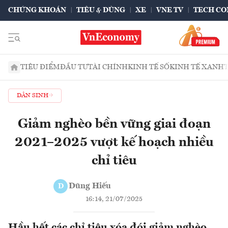
CHỨNG KHOÁN
TIÊU & DÙNG
XE
VNE TV
TECH CO
TIÊU ĐIỂM
ĐẦU TƯ
TÀI CHÍNH
KINH TẾ SỐ
KINH TẾ XANH
DÂN SINH
Giảm nghèo bền vững giai đoạn
2021–2025 vượt kế hoạch nhiều
chỉ tiêu
Dũng Hiếu
D
16:14, 21/07/2025
Hầu hết các chỉ tiêu xóa đói giảm nghèo