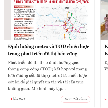
Định hướng metro và TOD chiến lược
K
trong phát triển đô thị bền vững
K
Phát triển đô thị theo định hướng giao
K
thông công cộng (TOD) kết hợp với mạng
V
lưới đường sắt đô thị (metro) là chiến lược
cốt lõi để giải quyết ùn tắc và tái cấu trúc
không gian. Mô hình này tập...
10
bài viết
Xem tất cả
2