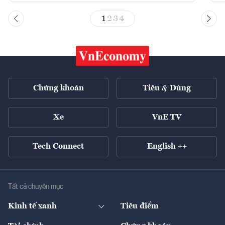
1
2
3
4
Chứng khoán
Tiêu & Dùng
Xe
VnE TV
Tech Connect
English ++
Tất cả chuyên mục
Kinh tế xanh
Tiêu điểm
Chuyển động xanh