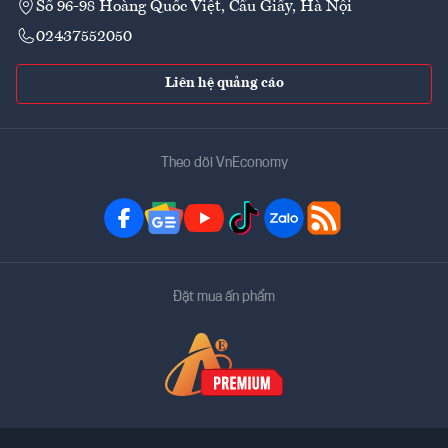
Số 96-98 Hoàng Quốc Việt, Cầu Giấy, Hà Nội
02437552050
Liên hệ quảng cáo
Theo dõi VnEconomy
Đặt mua ấn phẩm