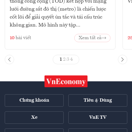
thông công cộng (TOD) kết hợp với mạng
V
lưới đường sắt đô thị (metro) là chiến lược
cốt lõi để giải quyết ùn tắc và tái cấu trúc
không gian. Mô hình này tập...
10
bài viết
Xem tất cả
2
1
2
3
4
Chứng khoán
Tiêu & Dùng
Xe
VnE TV