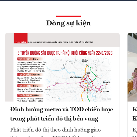
Dòng sự kiện
Định hướng metro và TOD chiến lược
K
trong phát triển đô thị bền vững
K
Phát triển đô thị theo định hướng giao
K