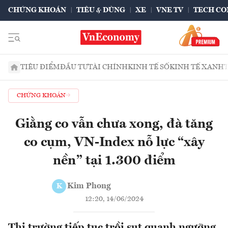
CHỨNG KHOÁN
TIÊU & DÙNG
XE
VNE TV
TECH CO
TIÊU ĐIỂM
ĐẦU TƯ
TÀI CHÍNH
KINH TẾ SỐ
KINH TẾ XANH
CHỨNG KHOÁN
Giằng co vẫn chưa xong, đà tăng
co cụm, VN-Index nỗ lực “xây
nền” tại 1.300 điểm
Kim Phong
K
12:20, 14/06/2024
Thị trường tiếp tục trồi sụt quanh ngưỡng