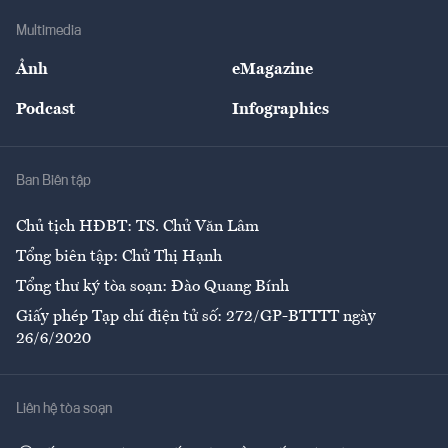
Doanh nghiệp
Địa phương
Thị trường
Bảo hiểm
Multimedia
Sự kiện
Nhân lực
Ảnh
eMagazine
Đẹp +
An sinh
Podcast
Infographics
Giải trí
Y tế
Nhà
Ban Biên tập
Ẩm thực
Chủ tịch HĐBT: TS. Chử Văn Lâm
Tổng biên tập: Chử Thị Hạnh
Tổng thư ký tòa soạn: Đào Quang Bính
Giấy phép Tạp chí điện tử số: 272/GP-BTTTT ngày
26/6/2020
Liên hệ tòa soạn