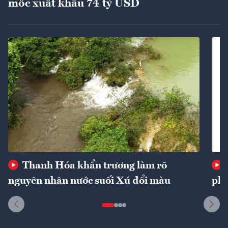
mốc xuất khẩu 74 tỷ USD
Thanh Hóa khẩn trương làm rõ
nguyên nhân nước suối Xú đổi màu
phí