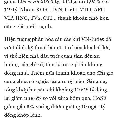
giảm 1,09% với 205,3 tỷ; TPB giảm 1,05% với
119 tỷ. Nhóm KOS, HVN, HVH, VTO, APH,
VIP, HNG, TV2, CTI… thanh khoản nhỏ hơn
cũng giảm rất mạnh.
Hiện tượng phân hóa sâu sắc khi VN-Index đã
vượt đỉnh kỹ thuật là một tín hiệu khá bất lợi,
vì thể hiện nhà đầu tư ít quan tâm đến xu
hướng của chỉ số, tâm lý hưng phấn không
đồng nhất. Thêm nữa thanh khoản cho đến giờ
cũng chưa có sự gia tăng rõ rệt nào. Sáng nay
tổng khớp hai sàn chỉ khoảng 10.618 tỷ đồng,
lại giảm nhẹ 6% so với sáng hôm qua. HoSE
giảm gần 5% xuống dưới ngưỡng 10 ngàn tỷ
đồng khớp lệnh.