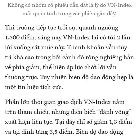
Không có nhóm cổ phiếu dẫn dắt là lý do VN-Index
mất quán tính trong các phiên gần đây.
Thị trường tiếp tục trồi sụt quanh ngưỡng
1.300 điểm, sáng nay VN-Index lại có tới 2 lần
lùi xuống sát mức này. Thanh khoản vẫn duy
trì khá cao trong bối cảnh độ rộng nghiêng hẳn
về phía giảm, thể hiện áp lực chốt lời vẫn
thường trực. Tuy nhiên biên độ dao động hẹp là
một tín hiệu tích cực.
Phần lớn thời gian giao dịch VN-Index nằm
trên tham chiếu, nhưng diễn biến “đánh võng”
xuất hiện liên tục. Tại đáy chỉ số giảm 1,3 điểm
và tại đỉnh tăng 3,5 điểm. Biên độ dao động