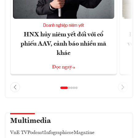
Doanh nghiệp niêm yết
HNX hủy niêm yết đối với cổ
Đề 
phiếu AAV, cảnh báo nhiều mã
với
khác
Đọc ngay
Multimedia
VnE TV
Podcast
Infographics
eMagazine