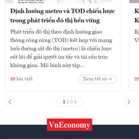
Định hướng metro và TOD chiến lược
K
trong phát triển đô thị bền vững
K
Phát triển đô thị theo định hướng giao
K
thông công cộng (TOD) kết hợp với mạng
V
lưới đường sắt đô thị (metro) là chiến lược
cốt lõi để giải quyết ùn tắc và tái cấu trúc
không gian. Mô hình này tập...
10
bài viết
Xem tất cả
2
1
2
3
4