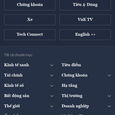
Chứng khoán
Tiêu & Dùng
Xe
VnE TV
Tech Connect
English ++
Tất cả chuyên mục
Kinh tế xanh
Tiêu điểm
Chuyển động xanh
Tài chính
Chứng khoán
Pháp lý
Ngân hàng
Doanh nghiệp niêm yết
Kinh tế số
Hạ tầng
Thương hiệu xanh
Thị trường vốn
Thị trường
Sản phẩm - Thị trường
Bất động sản
Thị trường
Diễn đàn
Thuế
Đầu tư
Tài sản số
Chính sách
Xuất nhập khẩu
Thế giới
Doanh nghiệp
Bảo hiểm
Quốc tế
Dịch vụ số
Thị trường
Khung pháp lý
Kinh tế
Chuyển động