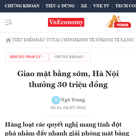
CHỨNG KHOÁN
TIÊU & DÙNG
XE
VNE TV
TECH CO
TIÊU ĐIỂM
ĐẦU TƯ
TÀI CHÍNH
KINH TẾ SỐ
KINH TẾ XANH
KHUNG PHÁP LÝ
CHỨNG KHOÁN
Giao mặt bằng sớm, Hà Nội
thưởng 30 triệu đồng
Ngô Trang
N
08:21, 04/07/2013
Hàng loạt các quyết nghị mang tính đột
phá nhằm đẩy nhanh giải phóng mặt bằng