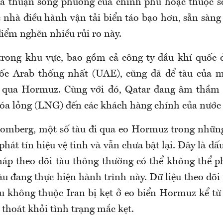
ỏa thuận song phương của chính phủ hoặc thuộc s
nhà điều hành vận tải biển táo bạo hơn, sẵn sàng
điểm nghẽn nhiều rủi ro này.
trong khu vực, bao gồm cả công ty dầu khí quốc
uốc Arab thống nhất (UAE), cũng đã để tàu của m
i qua Hormuz. Cùng với đó, Qatar đang âm thầm 
hóa lỏng (LNG) đến các khách hàng chính của nước 
omberg, một số tàu đi qua eo Hormuz trong nhữn
ị phát tín hiệu vệ tinh và vẫn chưa bật lại. Đây là dấ
áp theo dõi tàu thông thường có thể không thể 
àu đang thực hiện hành trình này. Dữ liệu theo dõi 
àu không thuộc Iran bị kẹt ở eo biển Hormuz kể từ
 thoát khỏi tình trạng mắc kẹt.