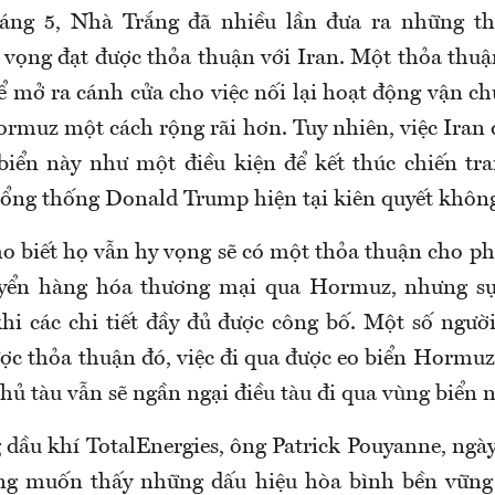
háng 5, Nhà Trắng đã nhiều lần đưa ra những t
n vọng đạt được thỏa thuận với Iran. Một thỏa thuậ
hể mở ra cánh cửa cho việc nối lại hoạt động vận c
ormuz một cách rộng rãi hơn. Tuy nhiên, việc Iran
biển này như một điều kiện để kết thúc chiến tr
ổng thống Donald Trump hiện tại kiên quyết khôn
o biết họ vẫn hy vọng sẽ có một thỏa thuận cho ph
yển hàng hóa thương mại qua Hormuz, nhưng sự
hi các chi tiết đầy đủ được công bố. Một số ngườ
ợc thỏa thuận đó, việc đi qua được eo biển Hormuz 
ủ tàu vẫn sẽ ngần ngại điều tàu đi qua vùng biển n
dầu khí TotalEnergies, ông Patrick Pouyanne, ngày
ông muốn thấy những dấu hiệu hòa bình bền vững 