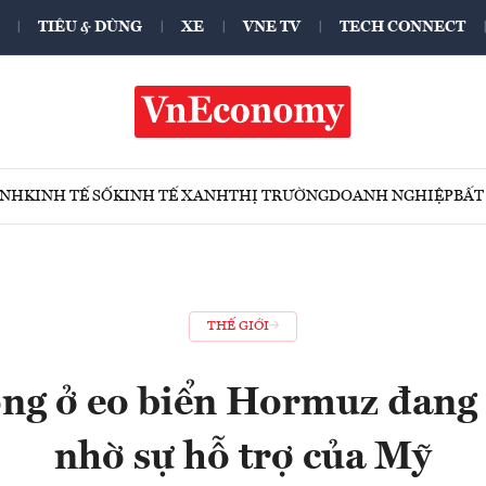
TIÊU & DÙNG
XE
VNE TV
TECH CONNECT
ÍNH
KINH TẾ SỐ
KINH TẾ XANH
THỊ TRƯỜNG
DOANH NGHIỆP
BẤT
THẾ GIỚI
ng ở eo biển Hormuz đang 
nhờ sự hỗ trợ của Mỹ