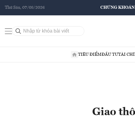
Thứ Sáu, 07/08/2026
CHỨNG KHOÁN
TIÊU ĐIỂM
ĐẦU TƯ
TÀI CH
Giao thô