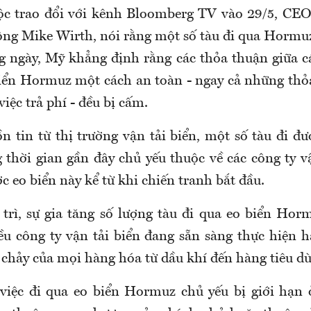
ộc trao đổi với kênh Bloomberg TV vào 29/5, CEO
ông Mike Wirth, nói rằng một số tàu đi qua Hormuz
g ngày, Mỹ khẳng định rằng các thỏa thuận giữa cá
biển Hormuz một cách an toàn - ngay cả những th
việc trả phí - đều bị cấm.
n tin từ thị trường vận tải biển, một số tàu đi đư
thời gian gần đây chủ yếu thuộc về các công ty v
c eo biển này kể từ khi chiến tranh bắt đầu.
trì, sự gia tăng số lượng tàu đi qua eo biển Hor
ều công ty vận tải biển đang sẵn sàng thực hiện h
 chảy của mọi hàng hóa từ dầu khí đến hàng tiêu d
việc đi qua eo biển Hormuz chủ yếu bị giới hạn 