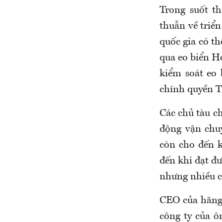
Trong suốt t
thuẫn về triể
quốc gia có t
qua eo biển H
kiểm soát eo 
chính quyền T
Các chủ tàu ch
động vận chu
còn cho đến k
đến khi đạt đư
nhưng nhiều ch
CEO của hãng 
công ty của 