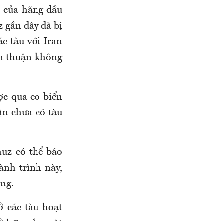
 của hãng dầu
 gần đây đã bị
c tàu với Iran
ỏa thuận không
ợc qua eo biển
ận chưa có tàu
muz có thể báo
ành trình này,
ùng.
ở các tàu hoạt