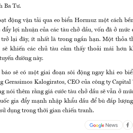
nh Ba Tư.
hoạt động vận tải qua eo biển Hormuz một cách bề
 đẩy lợi nhuận của các tàu chở dầu, vốn đã ở mức 
 trở lại đây, ít nhất là trong ngắn hạn. Một thỏa 
p sẽ khiến các chủ tàu cảm thấy thoải mái hơn 
tuyến đường này.
 báo sẽ có một giai đoạn sôi động ngay khi eo 
ông Gerasimos Kalogiratos, CEO của công ty Capital
g nói thêm rằng giá cước tàu chở dầu sẽ vẫn ở mức
quốc gia đẩy mạnh nhập khẩu dầu để bù đắp lượng
 sử dụng trong thời gian chiến tranh.