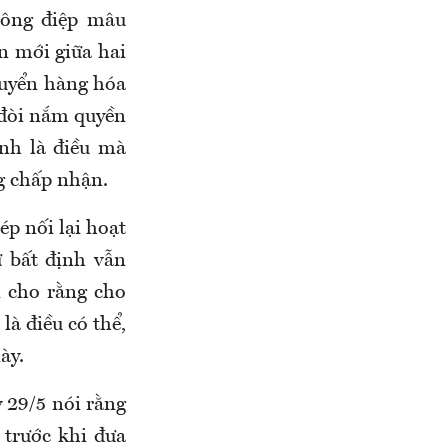
hông điệp mâu
n mới giữa hai
huyển hàng hóa
 đòi nắm quyền
anh là điều mà
g chấp nhận.
ép nối lại hoạt
 bất định vẫn
i cho rằng cho
là điều có thể,
ày.
 29/5 nói rằng
trước khi đưa