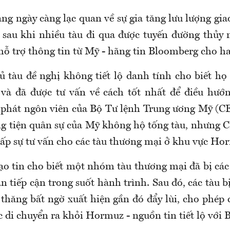
ng ngày càng lạc quan về sự gia tăng lưu lượng gi
sau khi nhiều tàu đi qua được tuyến đường thủy 
 hỗ trợ thông tin từ Mỹ - hãng tin Bloomberg cho ha
ủ tàu đề nghị không tiết lộ danh tính cho biết họ 
và đã được tư vấn về cách tốt nhất để điều hướ
phát ngôn viên của Bộ Tư lệnh Trung ương Mỹ 
ơng tiện quân sự của Mỹ không hộ tống tàu, nhưn
 cấp sự tư vấn cho các tàu thương mại ở khu vực Ho
o tin cho biết một nhóm tàu thương mại đã bị các 
an tiếp cận trong suốt hành trình. Sau đó, các tàu b
 thăng bất ngờ xuất hiện gần đó đẩy lùi, cho phép
c di chuyển ra khỏi Hormuz - nguồn tin tiết lộ với