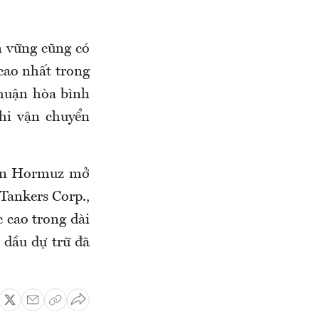
n vững cũng có
cao nhất trong
thuận hòa bình
khi vận chuyển
biển Hormuz mở
 Tankers Corp.,
 cao trong dài
 dầu dự trữ đã