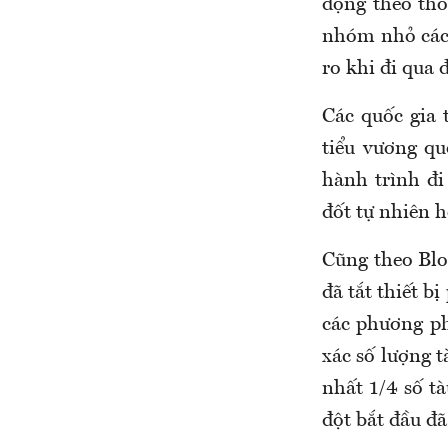
động theo th
nhóm nhỏ các 
ro khi đi qua 
Các quốc gia 
tiểu vương q
hành trình đ
đốt tự nhiên 
Cũng theo Blo
đã tắt thiết b
các phương ph
xác số lượng t
nhất 1/4 số t
đột bắt đầu đã