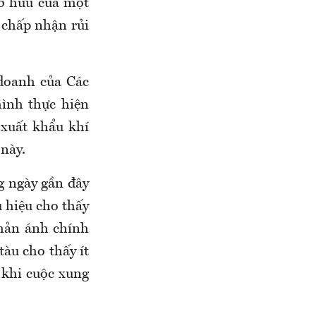
ở hữu của một
 chấp nhận rủi
 doanh của Các
ình thực hiện
xuất khẩu khí
này.
g ngày gần đây
u hiệu cho thấy
phản ánh chính
tàu cho thấy ít
 khi cuộc xung