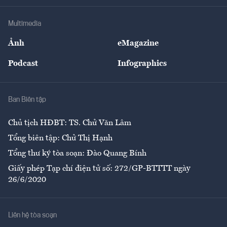
Khung pháp lý
Doanh nghiệp
Địa phương
Thị trường
Bảo hiểm
Multimedia
Sự kiện
Nhân lực
Ảnh
eMagazine
Đẹp +
An sinh
Podcast
Infographics
Giải trí
Y tế
Nhà
Ban Biên tập
Ẩm thực
Chủ tịch HĐBT: TS. Chử Văn Lâm
Tổng biên tập: Chử Thị Hạnh
Tổng thư ký tòa soạn: Đào Quang Bính
Giấy phép Tạp chí điện tử số: 272/GP-BTTTT ngày
26/6/2020
Liên hệ tòa soạn