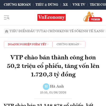
CHỨNG KHOÁN
TIÊU & DÙNG
XE
VNE TV
TECH CO
TIÊU ĐIỂM
ĐẦU TƯ
TÀI CHÍNH
KINH TẾ SỐ
KINH TẾ XANH
DOANH NGHIỆP NIÊM YẾT
CHỨNG KHOÁN
VTP chào bán thành công hơn
50,2 triệu cổ phiếu, tăng vốn lên
1.720,3 tỷ đồng
Hà Anh
H
18:55, 01/06/2026
VTP chào bán 51.148.878 cổ phiếu, kết