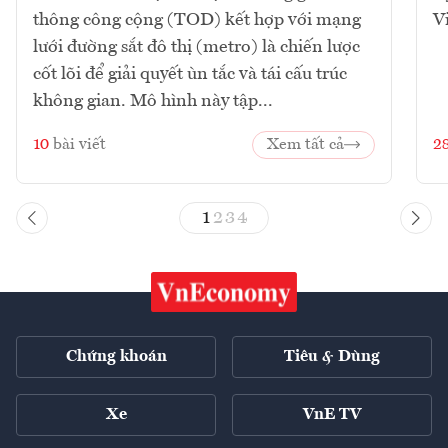
thông công cộng (TOD) kết hợp với mạng
V
lưới đường sắt đô thị (metro) là chiến lược
cốt lõi để giải quyết ùn tắc và tái cấu trúc
không gian. Mô hình này tập...
10
bài viết
Xem tất cả
2
1
2
3
4
Chứng khoán
Tiêu & Dùng
Xe
VnE TV