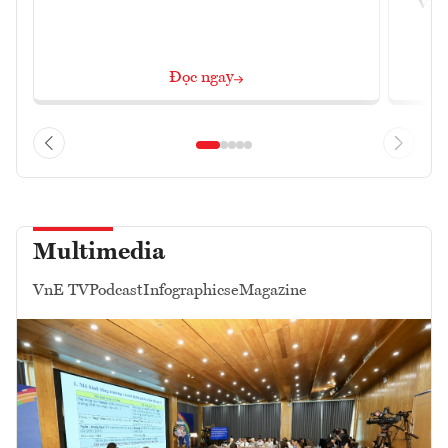
và 
Đọc ngay
Multimedia
VnE TV
Podcast
Infographics
eMagazine