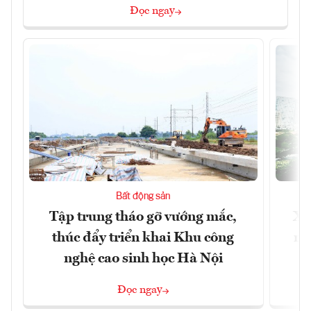
Đọc ngay
Bất động sản
Tập trung tháo gỡ vướng mắc,
Xâ
thúc đẩy triển khai Khu công
nâ
nghệ cao sinh học Hà Nội
Đọc ngay