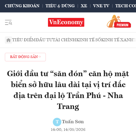
CHỨNG KHOÁN
TIÊU & DÙNG
XE
VNE TV
TECH CO
TIÊU ĐIỂM
ĐẦU TƯ
TÀI CHÍNH
KINH TẾ SỐ
KINH TẾ XANH
BẤT ĐỘNG SẢN
Giới đầu tư “săn đón” căn hộ mặt
biển sở hữu lâu dài tại vị trí đắc
địa trên đại lộ Trần Phú - Nha
Trang
Tuấn Sơn
T
14:00, 14/05/2026