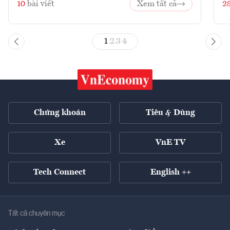
10
bài viết
Xem tất cả
2
1
2
3
4
Chứng khoán
Tiêu & Dùng
Xe
VnE TV
Tech Connect
English ++
Tất cả chuyên mục