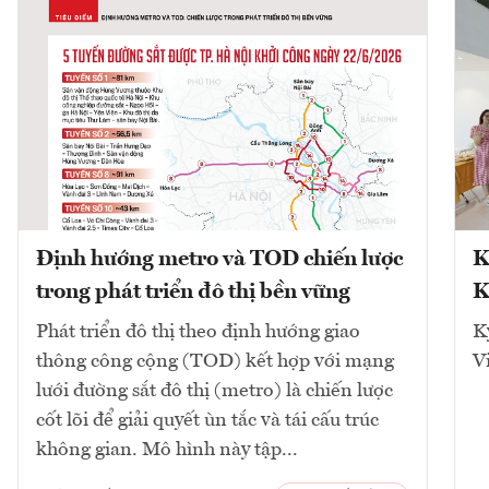
Định hướng metro và TOD chiến lược
K
trong phát triển đô thị bền vững
K
Phát triển đô thị theo định hướng giao
K
thông công cộng (TOD) kết hợp với mạng
V
lưới đường sắt đô thị (metro) là chiến lược
cốt lõi để giải quyết ùn tắc và tái cấu trúc
không gian. Mô hình này tập...