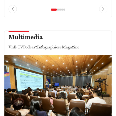
Multimedia
VnE TV
Podcast
Infographics
eMagazine