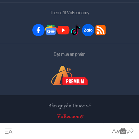
Theo dõi VnEconomy
Đặt mua ấn phẩm
Bản quyền thuộc về
VnEconomy
Tạp chí điện tử của Hội Khoa học Kinh tế Việt Nam
Mọi tin bài đăng lại từ website này phải có sự chấp thuận