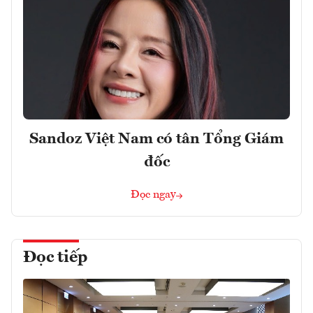
Sandoz Việt Nam có tân Tổng Giám
đốc
Đọc ngay
Đọc tiếp