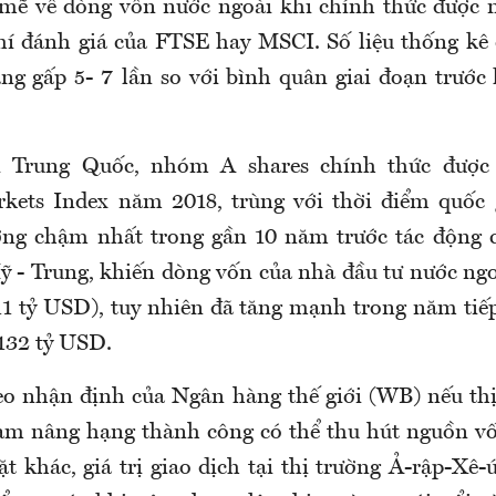
mẽ về dòng vốn nước ngoài khi chính thức được n
chí đánh giá của FTSE hay MSCI. Số liệu thống kê
ng gấp 5- 7 lần so với bình quân giai đoạn trước
i Trung Quốc, nhóm A shares chính thức đượ
kets Index năm 2018, trùng với thời điểm quốc 
ởng chậm nhất trong gần 10 năm trước tác động 
 - Trung, khiến dòng vốn của nhà đầu tư nước n
11 tỷ USD), tuy nhiên đã tăng mạnh trong năm tiế
132 tỷ USD.
o nhận định của Ngân hàng thế giới (WB) nếu thị
am nâng hạng thành công có thể thu hút nguồn vố
 khác, giá trị giao dịch tại thị trường Ả-rập-Xê-