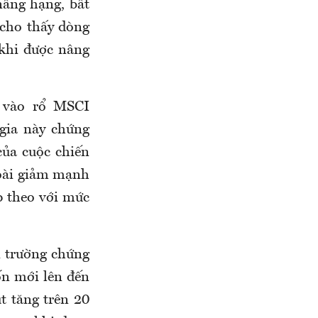
âng hạng, bất
 cho thấy dòng
 khi được nâng
c vào rổ MSCI
gia này chứng
của cuộc chiến
goài giảm mạnh
p theo với mức
 trường chứng
n mới lên đến
út tăng trên 20