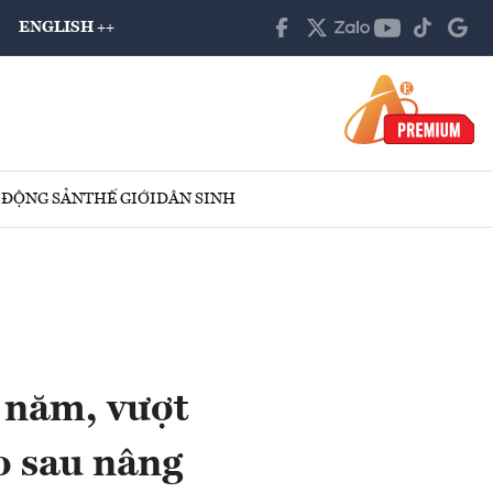
ENGLISH ++
 ĐỘNG SẢN
THẾ GIỚI
DÂN SINH
 năm, vượt
o sau nâng