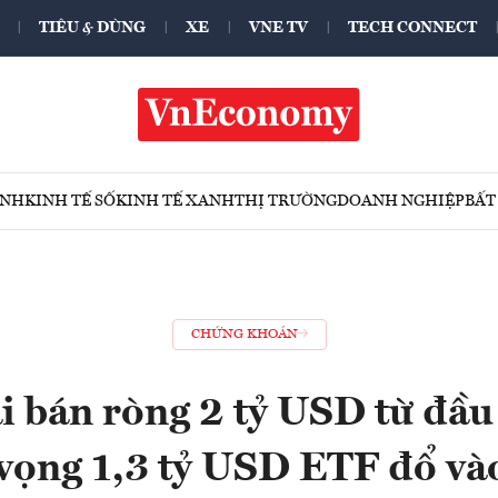
TIÊU & DÙNG
XE
VNE TV
TECH CONNECT
ÍNH
KINH TẾ SỐ
KINH TẾ XANH
THỊ TRƯỜNG
DOANH NGHIỆP
BẤT
CHỨNG KHOÁN
i bán ròng 2 tỷ USD từ đầu
 vọng 1,3 tỷ USD ETF đổ và