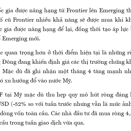
ốc gia được nâng hạng từ Frontier lên Emerging th
số cũ Frontier nhiều khả năng sẽ được mua khi k
c gia được nâng hạng để lại, đồng thời tạo áp lực 
ổ Emerging mới.
c quan trọng hơn ở thời điểm hiện tại là những rủ
 Đông đang khiến định giá các thị trường chứng k
. Mặc dù đã ghi nhận một tháng 4 tăng mạnh nh
có xu hướng đổ vào nước Mỹ.
 tại Mỹ mặc dù thu hẹp quy mô hút ròng đáng k
USD (-52% so với tuần trước nhưng vẫn là mức ả
dòng vốn toàn cầu. Các nhà đầu tư đã mua ròng 4
cầu trong tuần giao dịch vừa qua.