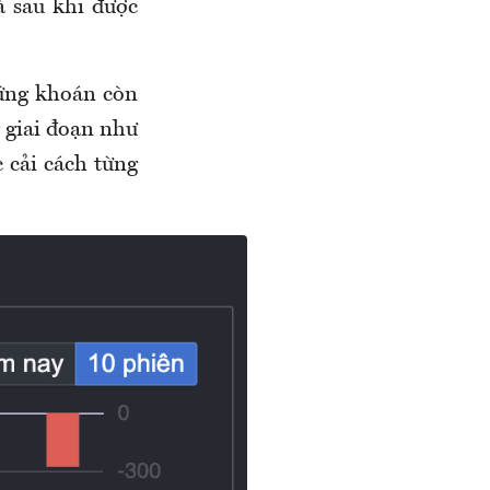
à sau khi được
hứng khoán còn
 giai đoạn như
c cải cách từng