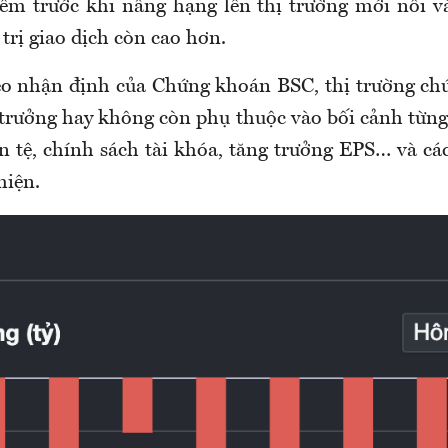
điểm trước khi nâng hạng lên thị trường mới nổi v
trị giao dịch còn cao hơn.
eo nhận định của Chứng khoán BSC, thị trường c
 trưởng hay không còn phụ thuộc vào bối cảnh từng
n tệ, chính sách tài khóa, tăng trưởng EPS… và cá
hiện.