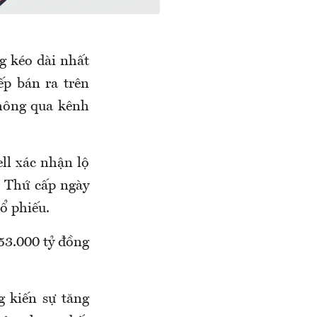
g kéo dài nhất
ếp bán ra trên
thông qua kênh
ll xác nhận lộ
i Thứ cấp ngày
ổ phiếu.
 53.000 tỷ đồng
g kiến sự tăng