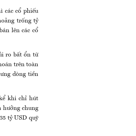
ì các cổ phiếu
hoảng trống tỷ
bán lên các cổ
i ro bất ổn từ
hoán trên toàn
ưng dòng tiền
ể khi chỉ hút
nh hưởng chung
,35 tỷ USD quỹ