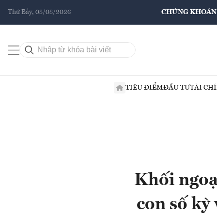
Thứ Bảy, 08/08/2026
CHỨNG KHOÁN
TIÊU ĐIỂM
ĐẦU TƯ
TÀI CH
Khối ngoạ
con số kỳ