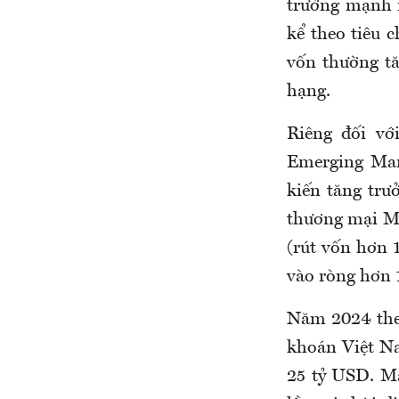
trưởng mạnh 
kể theo tiêu 
vốn thường tă
hạng.
Riêng đối vớ
Emerging Mar
kiến tăng trư
thương mại Mỹ
(rút vốn hơn 
vào ròng hơn 
Năm 2024 the
khoán Việt N
25 tỷ USD. Mặt