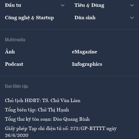
The Guide
Video
Đầu tư
Tiêu & Dùng
Quản trị số
Cafe BĐS
Thị trường
Kinh doanh
Kết nối
Tạp chí kinh tế Việt Nam
eMagazine
Nhà đầu tư
Du lịch
Công nghệ & Startup
Dân sinh
Tư vấn
Nông sản
Doanh nhân
Tư vấn Tiêu & Dùng
Infographics
Hạ tầng
Sức khỏe
Khung pháp lý
Doanh nghiệp
Địa phương
Thị trường
Bảo hiểm
Multimedia
Sự kiện
Nhân lực
Ảnh
eMagazine
Đẹp +
An sinh
Podcast
Infographics
Giải trí
Y tế
Nhà
Ban Biên tập
Ẩm thực
Chủ tịch HĐBT: TS. Chử Văn Lâm
Tổng biên tập: Chử Thị Hạnh
Tổng thư ký tòa soạn: Đào Quang Bính
Giấy phép Tạp chí điện tử số: 272/GP-BTTTT ngày
26/6/2020