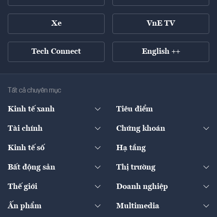
Xe
VnE TV
Tech Connect
English ++
Tất cả chuyên mục
Kinh tế xanh
Tiêu điểm
Chuyển động xanh
Tài chính
Chứng khoán
Pháp lý
Ngân hàng
Doanh nghiệp niêm yết
Kinh tế số
Hạ tầng
Thương hiệu xanh
Thị trường vốn
Thị trường
Sản phẩm - Thị trường
Bất động sản
Thị trường
Diễn đàn
Thuế
Đầu tư
Tài sản số
Chính sách
Xuất nhập khẩu
Thế giới
Doanh nghiệp
Bảo hiểm
Quốc tế
Dịch vụ số
Thị trường
Khung pháp lý
Kinh tế
Chuyển động
Ấn phẩm
Multimedia
Khung pháp lý
Start-up
Dự án
Công nghiệp
Chuyển động 24h
Đối thoại