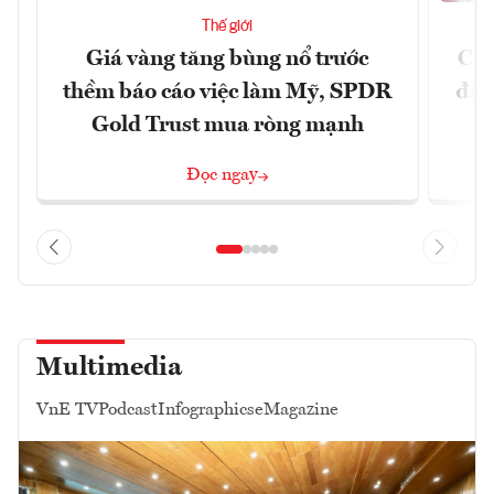
Thế giới
Giá vàng tăng bùng nổ trước
Chí
thềm báo cáo việc làm Mỹ, SPDR
đã 
Gold Trust mua ròng mạnh
Đọc ngay
Multimedia
VnE TV
Podcast
Infographics
eMagazine