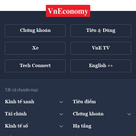
Chứng khoán
Tiêu & Dùng
Xe
VnE TV
Tech Connect
English ++
Tất cả chuyên mục
Kinh tế xanh
Tiêu điểm
Chuyển động xanh
Tài chính
Chứng khoán
Pháp lý
Ngân hàng
Doanh nghiệp niêm yết
Kinh tế số
Hạ tầng
Thương hiệu xanh
Thị trường vốn
Thị trường
Sản phẩm - Thị trường