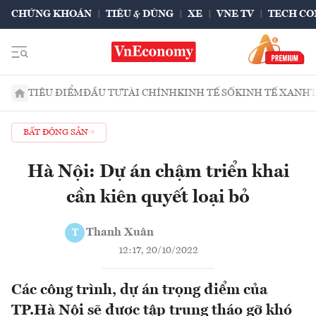
CHỨNG KHOÁN
TIÊU & DÙNG
XE
VNE TV
TECH CO
TIÊU ĐIỂM
ĐẦU TƯ
TÀI CHÍNH
KINH TẾ SỐ
KINH TẾ XANH
BẤT ĐỘNG SẢN
Hà Nội: Dự án chậm triển khai
cần kiên quyết loại bỏ
Thanh Xuân
T
12:17, 20/10/2022
Các công trình, dự án trọng điểm của
TP.Hà Nội sẽ được tập trung tháo gỡ khó