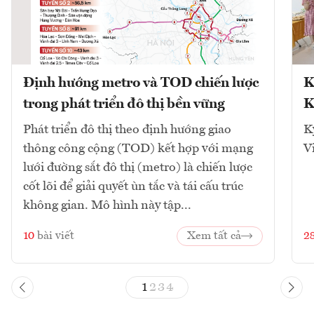
Định hướng metro và TOD chiến lược
K
trong phát triển đô thị bền vững
K
Phát triển đô thị theo định hướng giao
K
thông công cộng (TOD) kết hợp với mạng
V
lưới đường sắt đô thị (metro) là chiến lược
cốt lõi để giải quyết ùn tắc và tái cấu trúc
không gian. Mô hình này tập...
10
bài viết
Xem tất cả
2
1
2
3
4