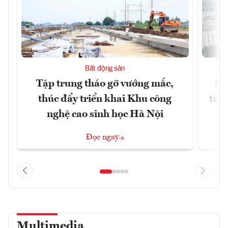
Bất động sản
Tập trung tháo gỡ vướng mắc,
Dò
thúc đẩy triển khai Khu công
trườ
nghệ cao sinh học Hà Nội
Đọc ngay
Multimedia