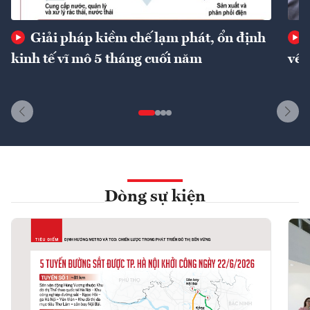
Giải pháp kiềm chế lạm phát, ổn định
kinh tế vĩ mô 5 tháng cuối năm
về 
Dòng sự kiện