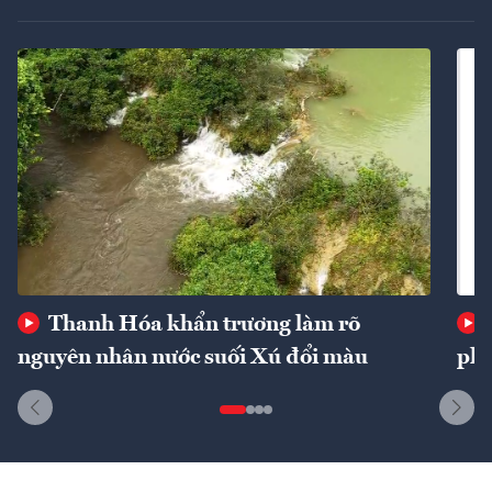
Thanh Hóa khẩn trương làm rõ
nguyên nhân nước suối Xú đổi màu
phí