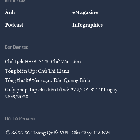
Multimedia
Sự kiện
Nhân lực
Ảnh
eMagazine
Đẹp +
An sinh
Podcast
Infographics
Giải trí
Y tế
Nhà
Ban Biên tập
Ẩm thực
Chủ tịch HĐBT: TS. Chử Văn Lâm
Tổng biên tập: Chử Thị Hạnh
Tổng thư ký tòa soạn: Đào Quang Bính
Giấy phép Tạp chí điện tử số: 272/GP-BTTTT ngày
26/6/2020
Liên hệ tòa soạn
Số 96-98 Hoàng Quốc Việt, Cầu Giấy, Hà Nội