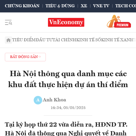
CHỨNG KHOÁN
TIÊU & DÙNG
XE
VNE TV
TECH CO
TIÊU ĐIỂM
ĐẦU TƯ
TÀI CHÍNH
KINH TẾ SỐ
KINH TẾ XANH
BẤT ĐỘNG SẢN
Hà Nội thông qua danh mục các
khu đất thực hiện dự án thí điểm
Anh Khoa
A
14:34, 05/05/2025
Tại kỳ họp thứ 22 vừa diễn ra, HĐND TP.
Hà Nội đã thông qua Nghị quyết về Danh