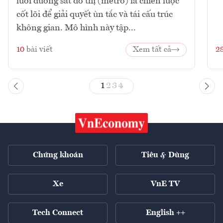
lưới đường sắt đô thị (metro) là chiến lược
cốt lõi để giải quyết ùn tắc và tái cấu trúc
không gian. Mô hình này tập...
10
bài viết
Xem tất cả
2
1
2
3
4
Chứng khoán
Tiêu & Dùng
Xe
VnE TV
Tech Connect
English ++