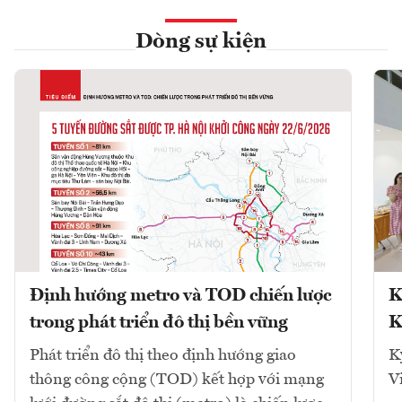
Dòng sự kiện
Định hướng metro và TOD chiến lược
K
trong phát triển đô thị bền vững
K
Phát triển đô thị theo định hướng giao
K
thông công cộng (TOD) kết hợp với mạng
V