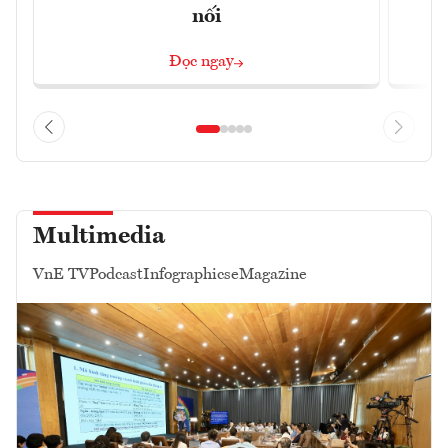
nối
Đọc ngay
Multimedia
VnE TV
Podcast
Infographics
eMagazine