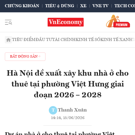
CHỨNG KHOÁN
TIÊU & DÙNG
XE
VNE TV
TECH CO
TIÊU ĐIỂM
ĐẦU TƯ
TÀI CHÍNH
KINH TẾ SỐ
KINH TẾ XANH
BẤT ĐỘNG SẢN
Hà Nội đề xuất xây khu nhà ở cho
thuê tại phường Việt Hưng giai
đoạn 2026 – 2028
Thanh Xuân
T
14:14, 15/06/2026
Dự án nhà ở cho thuê tại phường Việt