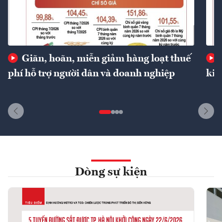
Giãn, hoãn, miễn giảm hàng loạt thuế
phí hỗ trợ người dân và doanh nghiệp
kin
Dòng sự kiện