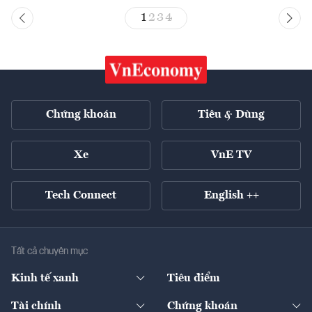
1
2
3
4
Chứng khoán
Tiêu & Dùng
Xe
VnE TV
Tech Connect
English ++
Tất cả chuyên mục
Kinh tế xanh
Tiêu điểm
Chuyển động xanh
Tài chính
Chứng khoán