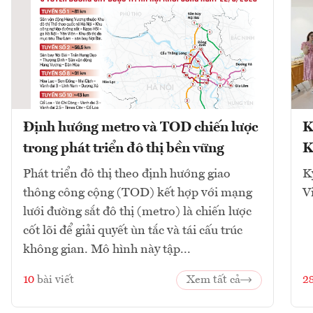
Định hướng metro và TOD chiến lược
K
trong phát triển đô thị bền vững
K
Phát triển đô thị theo định hướng giao
K
thông công cộng (TOD) kết hợp với mạng
V
lưới đường sắt đô thị (metro) là chiến lược
cốt lõi để giải quyết ùn tắc và tái cấu trúc
không gian. Mô hình này tập...
10
bài viết
Xem tất cả
2