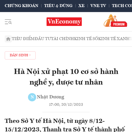
CHỨNG KHOÁN
TIÊU & DÙNG
XE
VNE TV
TECH CO
TIÊU ĐIỂM
ĐẦU TƯ
TÀI CHÍNH
KINH TẾ SỐ
KINH TẾ XANH
DÂN SINH
Hà Nội xử phạt 10 cơ sở hành
nghề y, dược tư nhân
Nhật Dương
N
17:00, 20/12/2023
Theo Sở Y tế Hà Nội, từ ngày 8/12-
15/12/2023, Thanh tra Sở Y tế thành phố