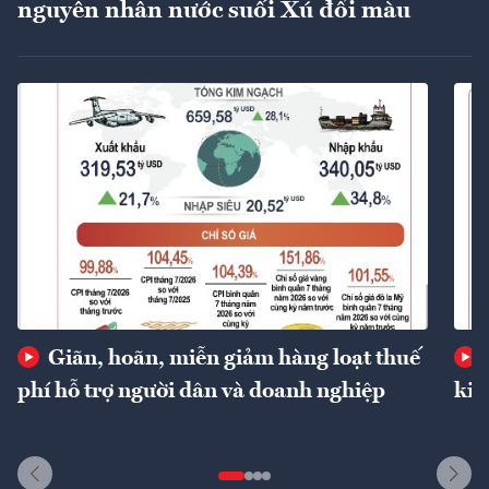
nguyên nhân nước suối Xú đổi màu
Giãn, hoãn, miễn giảm hàng loạt thuế
phí hỗ trợ người dân và doanh nghiệp
kin