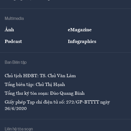
Doanh nhân
Tư vấn Tiêu & Dùng
Infographics
Hạ tầng
Sức khỏe
Khung pháp lý
Doanh nghiệp
Địa phương
Thị trường
Bảo hiểm
Multimedia
Sự kiện
Nhân lực
Ảnh
eMagazine
Đẹp +
An sinh
Podcast
Infographics
Giải trí
Y tế
Nhà
Ban Biên tập
Ẩm thực
Chủ tịch HĐBT: TS. Chử Văn Lâm
Tổng biên tập: Chử Thị Hạnh
Tổng thư ký tòa soạn: Đào Quang Bính
Giấy phép Tạp chí điện tử số: 272/GP-BTTTT ngày
26/6/2020
Liên hệ tòa soạn