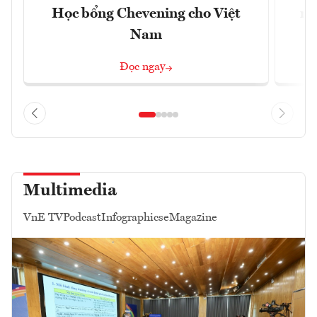
Học bổng Chevening cho Việt
ng
Nam
Đọc ngay
Multimedia
VnE TV
Podcast
Infographics
eMagazine