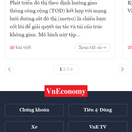
Phát triển đô thị theo định hướng giao
K
thông công cộng (TOD) kết hợp với mạng
V
lưới đường sắt đô thị (metro) là chiến lược
cốt lõi để giải quyết ùn tắc và tái cấu trúc
không gian. Mô hình này tập...
10
bài viết
Xem tất cả
2
1
2
3
4
Chứng khoán
Tiêu & Dùng
Xe
VnE TV