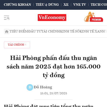
CHỨNG KHOÁN
TIÊU & DÙNG
XE
VNE TV
TECH CO
TIÊU ĐIỂM
ĐẦU TƯ
TÀI CHÍNH
KINH TẾ SỐ
KINH TẾ XANH
TÀI CHÍNH
Hải Phòng phấn đấu thu ngân
sách năm 2025 đạt hơn 165.000
tỷ đồng
Đỗ Hoàng
Đ
15:01, 25/07/2025
Hải Phòng đặt mục tiêu tổng thu ngân