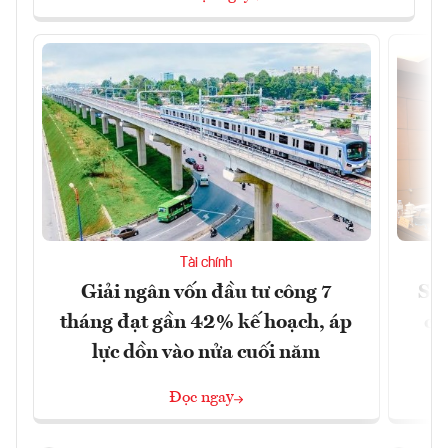
Tài chính
Giải ngân vốn đầu tư công 7
Sửa
tháng đạt gần 42% kế hoạch, áp
ca
lực dồn vào nửa cuối năm
Đọc ngay