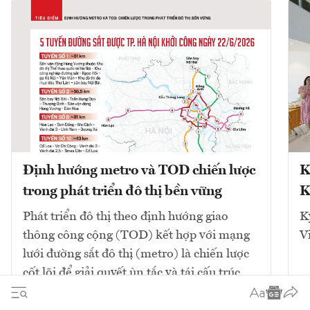
Định hướng metro và TOD chiến lược
K
trong phát triển đô thị bền vững
K
Phát triển đô thị theo định hướng giao
K
thông công cộng (TOD) kết hợp với mạng
V
lưới đường sắt đô thị (metro) là chiến lược
cốt lõi để giải quyết ùn tắc và tái cấu trúc
không gian. Mô hình này tập...