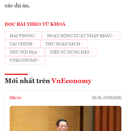
các dự án.
ĐỌC BÀI THEO TỪ KHOÁ
HẢI PHÒNG
HOẠT ĐỘNG XUẤT NHẬP KHẨU
TÀI CHÍNH
THU NGÂN SÁCH
THU NỘI ĐỊA
TIỀN SỬ DỤNG ĐẤT
VNECONOMY
Mới nhất trên
VnEconomy
Đầu tư
06:56, 07/08/2026