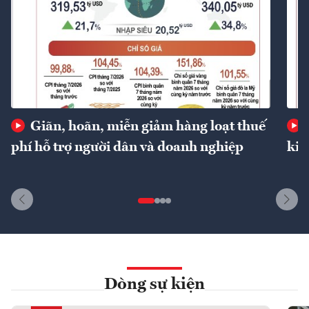
Giãn, hoãn, miễn giảm hàng loạt thuế
phí hỗ trợ người dân và doanh nghiệp
kin
Dòng sự kiện