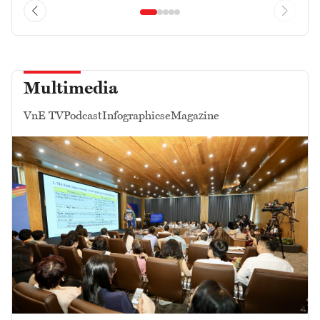
Multimedia
VnE TV
Podcast
Infographics
eMagazine