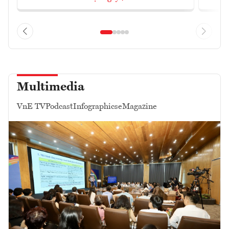
Multimedia
VnE TV
Podcast
Infographics
eMagazine