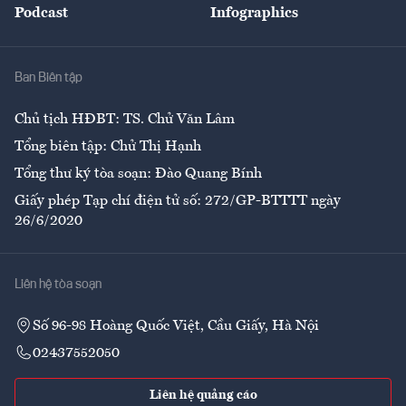
Podcast
Infographics
Giải trí
Y tế
Nhà
Ban Biên tập
Ẩm thực
Chủ tịch HĐBT: TS. Chử Văn Lâm
Tổng biên tập: Chử Thị Hạnh
Tổng thư ký tòa soạn: Đào Quang Bính
Giấy phép Tạp chí điện tử số: 272/GP-BTTTT ngày
26/6/2020
Liên hệ tòa soạn
Số 96-98 Hoàng Quốc Việt, Cầu Giấy, Hà Nội
02437552050
Liên hệ quảng cáo