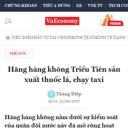
CHỨNG KHOÁN
TIÊU & DÙNG
XE
VNE TV
TECH CO
TIÊU ĐIỂM
ĐẦU TƯ
TÀI CHÍNH
KINH TẾ SỐ
KINH TẾ XANH
THẾ GIỚI
Hãng hàng không Triều Tiên sản
xuất thuốc lá, chạy taxi
Thăng Điệp
T
16:25, 21/04/2017
Hãng hàng không nằm dưới sự kiểm soát
của quân đội nước này đã mở rộng hoạt