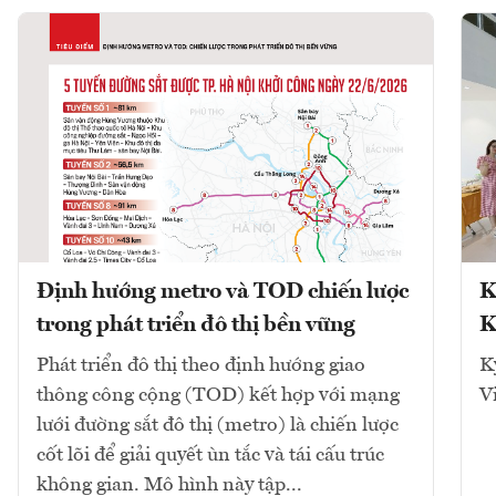
Định hướng metro và TOD chiến lược
K
trong phát triển đô thị bền vững
K
Phát triển đô thị theo định hướng giao
K
thông công cộng (TOD) kết hợp với mạng
V
lưới đường sắt đô thị (metro) là chiến lược
cốt lõi để giải quyết ùn tắc và tái cấu trúc
không gian. Mô hình này tập...