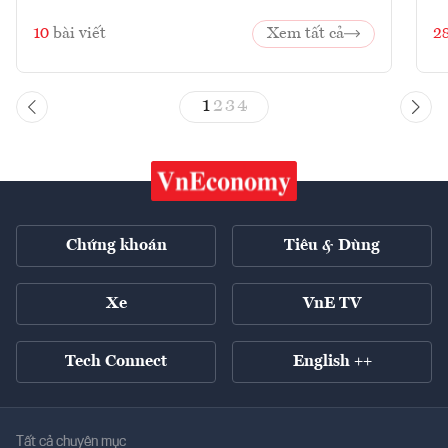
10
bài viết
Xem tất cả
2
1
2
3
4
Chứng khoán
Tiêu & Dùng
Xe
VnE TV
Tech Connect
English ++
Tất cả chuyên mục