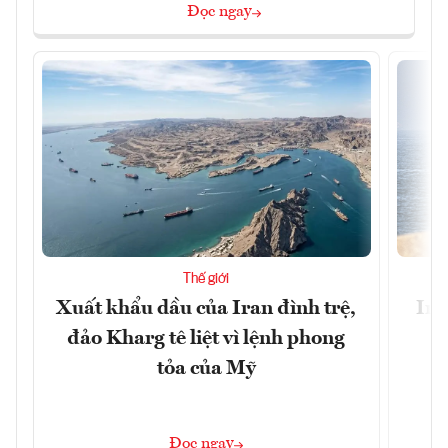
Đọc ngay
Thế giới
Xuất khẩu dầu của Iran đình trệ,
Ira
đảo Kharg tê liệt vì lệnh phong
tỏa của Mỹ
Đọc ngay