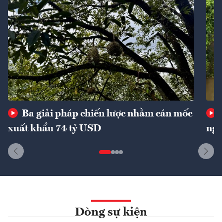
Ba giải pháp chiến lược nhằm cán mốc
xuất khẩu 74 tỷ USD
ngu
Dòng sự kiện