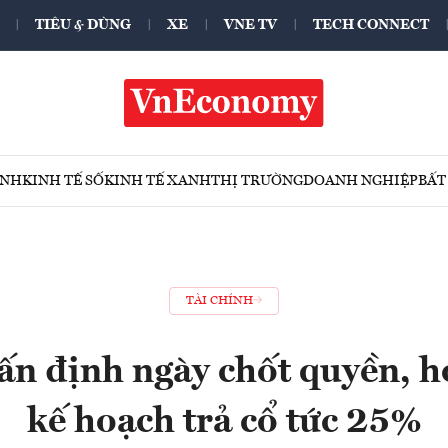
TIÊU & DÙNG
XE
VNE TV
TECH CONNECT
ÍNH
KINH TẾ SỐ
KINH TẾ XANH
THỊ TRƯỜNG
DOANH NGHIỆP
BẤT
TÀI CHÍNH
n định ngày chốt quyền, h
kế hoạch trả cổ tức 25%