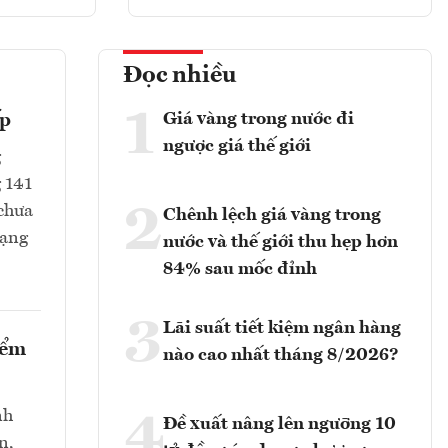
Đọc nhiều
1
Giá vàng trong nước đi
ếp
ngược giá thế giới
g
g 141
2
 chưa
Chênh lệch giá vàng trong
rạng
nước và thế giới thu hẹp hơn
84% sau mốc đỉnh
3
Lãi suất tiết kiệm ngân hàng
iểm
nào cao nhất tháng 8/2026?
nh
4
Đề xuất nâng lên ngưỡng 10
n,