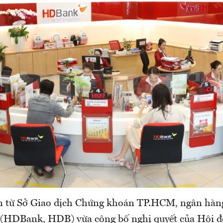
in từ Sở Giao dịch Chứng khoán TP.HCM, ngân hà
(HDBank, HDB) vừa công bố nghị quyết của Hội đ