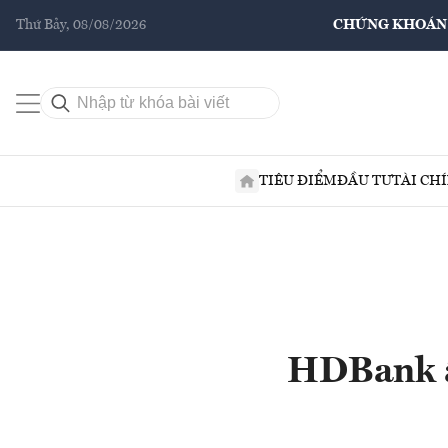
Thứ Bảy, 08/08/2026
CHỨNG KHOÁN
TIÊU ĐIỂM
ĐẦU TƯ
TÀI CH
HDBank ấ