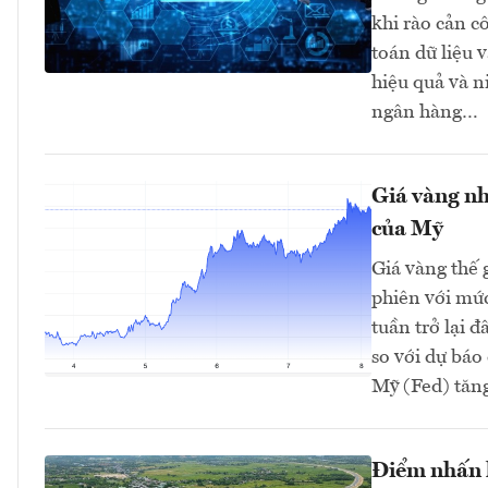
khi rào cản c
toán dữ liệu 
hiệu quả và n
ngân hàng…
Giá vàng nh
của Mỹ
Giá vàng thế 
phiên với mứ
tuần trở lại 
so với dự bá
Mỹ (Fed) tăng 
Điểm nhấn k