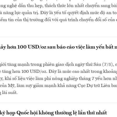
ông nghệ dần thu hẹp, thách thức lớn nhất chuyển sang bà
và năng lực quản trị. Đây là yếu tố quyết định mức độ an t
iềm tin của thị trường đối với quá trình chuyển đổi số của 
ảy hơn 100 USD/oz sau báo cáo việc làm yếu bất 
giới tăng mạnh trong phiên giao dịch ngày thứ Sáu (7/8), 
c tăng hơn 100 USD/oz. Đây là mức cao nhất trong khoản
đây, khi số liệu việc làm phi nông nghiệp tháng 7 yếu hơn n
o của Mỹ, làm suy giảm mạnh khả năng Cục Dự trữ Liên b
lãi suất.
ỳ họp Quốc hội không thường lệ lần thứ nhất