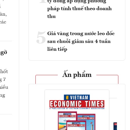
tỷ đồng áp dụng phương
i
pháp tính thuế theo doanh
oàn,
thu
các
5
Giá vàng trong nước leo dốc
sau chuỗi giảm sâu 4 tuần
liên tiếp
ngờ
chốt
Ấn phẩm
g 7
hiều
ang