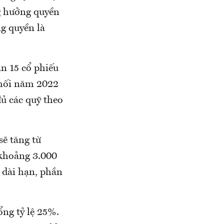
g hưởng quyền
g quyền là
n 15 cổ phiếu
phối năm 2022
đủ các quỹ theo
sẽ tăng từ
 khoảng 3.000
 dài hạn, phần
ng tỷ lệ 25%.