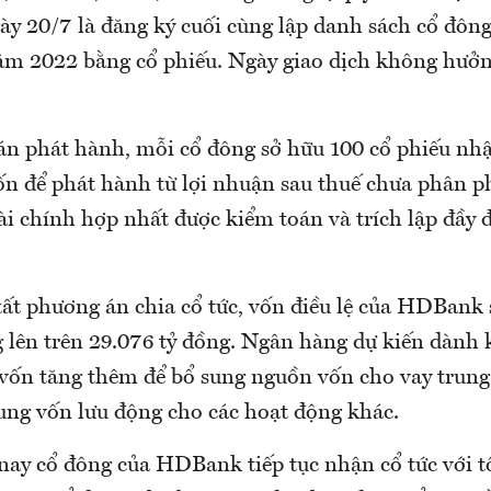
ày 20/7 là đăng ký cuối cùng lập danh sách cổ đôn
ăm 2022 bằng cổ phiếu. Ngày giao dịch không hưởn
n phát hành, mỗi cổ đông sở hữu 100 cổ phiếu nhậ
n để phát hành từ lợi nhuận sau thuế chưa phân 
ài chính hợp nhất được kiểm toán và trích lập đầy 
ất phương án chia cổ tức, vốn điều lệ của HDBank 
g lên trên 29.076 tỷ đồng. Ngân hàng dự kiến dành
 vốn tăng thêm để bổ sung nguồn vốn cho vay trung
sung vốn lưu động cho các hoạt động khác.
ay cổ đông của HDBank tiếp tục nhận cổ tức với tổ