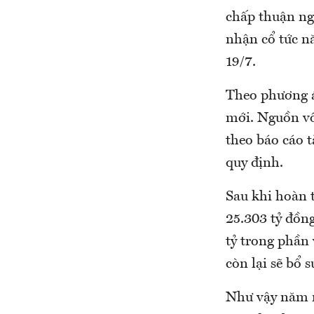
chấp thuận ng
nhận cổ tức n
19/7.
Theo phương á
mới. Nguồn vố
theo báo cáo t
quy định.
Sau khi hoàn t
25.303 tỷ đồn
tỷ trong phần
còn lại sẽ bổ 
Như vậy năm n