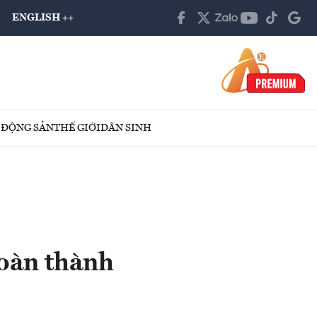
ENGLISH ++
 ĐỘNG SẢN
THẾ GIỚI
DÂN SINH
oàn thành