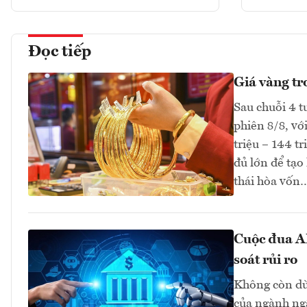
Đọc tiếp
Giá vàng tr
Sau chuỗi 4 t
phiên 8/8, vớ
triệu – 144 t
đủ lớn để tạo
thái hòa vốn
Cuộc đua AI
soát rủi ro
Không còn dừn
của ngành ngâ