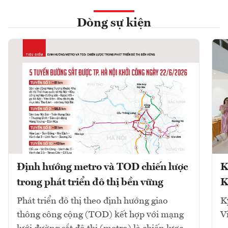
Dòng sự kiện
Định hướng metro và TOD chiến lược
K
trong phát triển đô thị bền vững
K
Phát triển đô thị theo định hướng giao
K
thông công cộng (TOD) kết hợp với mạng
V