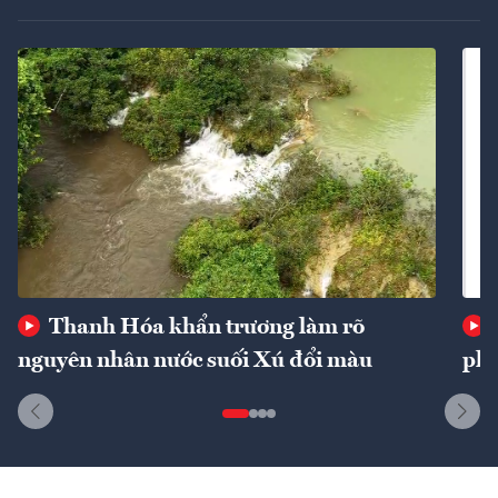
Thanh Hóa khẩn trương làm rõ
nguyên nhân nước suối Xú đổi màu
phí