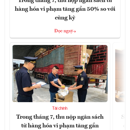
Trong tháng 7, thu nộp ngân sách từ
hàng hóa vi phạm tăng gần 50% so với
cùng kỳ
Đọc ngay
Tài chính
Trong tháng 7, thu nộp ngân sách
Sửa
từ hàng hóa vi phạm tăng gần
ca