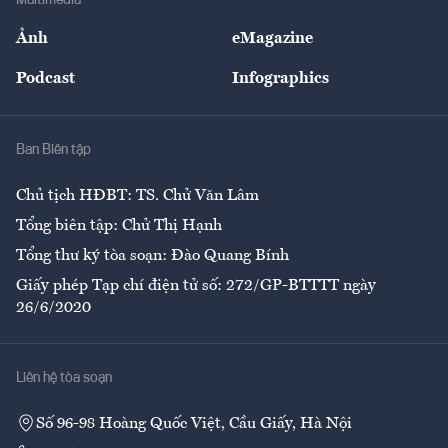
Multimedia
Sự kiện
Nhân lực
Ảnh
eMagazine
Đẹp +
An sinh
Podcast
Infographics
Giải trí
Y tế
Nhà
Ban Biên tập
Ẩm thực
Chủ tịch HĐBT: TS. Chử Văn Lâm
Tổng biên tập: Chử Thị Hạnh
Tổng thư ký tòa soạn: Đào Quang Bính
Giấy phép Tạp chí điện tử số: 272/GP-BTTTT ngày
26/6/2020
Liên hệ tòa soạn
Số 96-98 Hoàng Quốc Việt, Cầu Giấy, Hà Nội