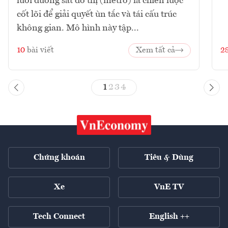
lưới đường sắt đô thị (metro) là chiến lược
cốt lõi để giải quyết ùn tắc và tái cấu trúc
không gian. Mô hình này tập...
10
bài viết
Xem tất cả
2
1
2
3
4
Chứng khoán
Tiêu & Dùng
Xe
VnE TV
Tech Connect
English ++