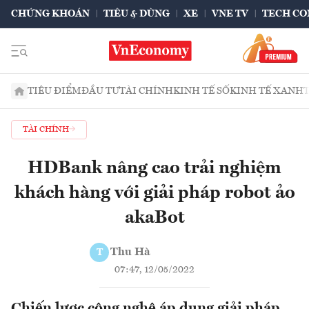
CHỨNG KHOÁN
TIÊU & DÙNG
XE
VNE TV
TECH CO
TIÊU ĐIỂM
ĐẦU TƯ
TÀI CHÍNH
KINH TẾ SỐ
KINH TẾ XANH
TÀI CHÍNH
HDBank nâng cao trải nghiệm
khách hàng với giải pháp robot ảo
akaBot
Thu Hà
T
07:47, 12/05/2022
Chiến lược công nghệ áp dụng giải pháp