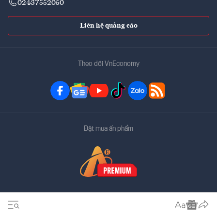
02437552050
Liên hệ quảng cáo
Theo dõi VnEconomy
Đặt mua ấn phẩm
Bản quyền thuộc về