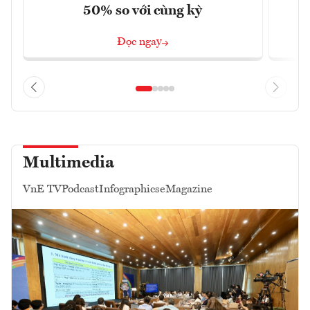
50% so với cùng kỳ
Đọc ngay
Multimedia
VnE TV
Podcast
Infographics
eMagazine