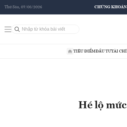
Thứ Sáu, 07/08/2026
CHỨNG KHOÁN
TIÊU ĐIỂM
ĐẦU TƯ
TÀI CH
Hé lộ mức