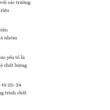
với các trường
triệu
riệu
 là nhóm
ác yếu tố là
hệ chất lượng
h
từ 22- 24
g trình chất