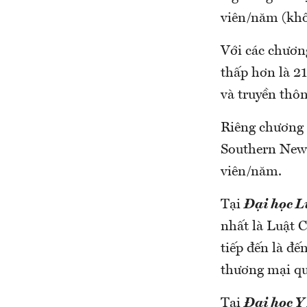
viên/năm (khô
Với các chươn
thấp hơn là 2
và truyền thôn
Riêng chương t
Southern New 
viên/năm.
Tại
Đại học L
nhất là Luật 
tiếp đến là đế
thương mại quố
Tại
Đại học Y