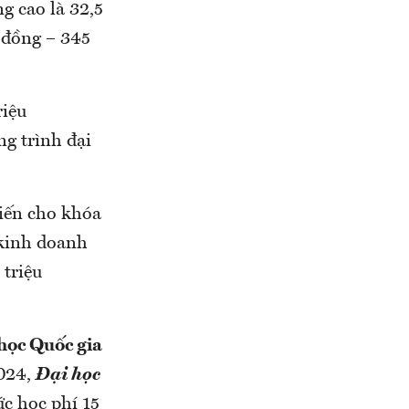
g cao là 32,5
u đồng – 345
riệu
g trình đại
kiến cho khóa
 kinh doanh
 triệu
học Quốc gia
3024,
Đại học
c học phí 15