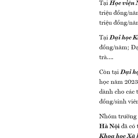
Tại
Học viện
triệu đồng/năm
triệu đồng/nă
Tại
Đại học K
đồng/năm; Đại
trà….
Còn tại
Đại họ
học năm 2023 
dành cho các t
đồng/sinh viê
Nhóm trường đ
Hà Nội
đã có 
Khoa học Xã 