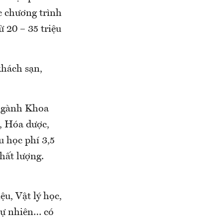
c chương trình
 20 – 35 triệu
khách sạn,
 ngành Khoa
, Hóa dược,
u học phí 3,5
hất lượng.
u, Vật lý học,
 tự nhiên… có