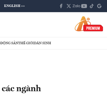
ENGLISH ++
 ĐỘNG SẢN
THẾ GIỚI
DÂN SINH
 các ngành