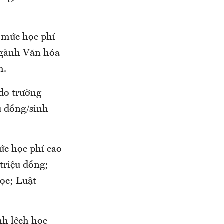
 mức học phí
ngành Văn hóa
m.
 do trường
u đồng/sinh
ức học phí cao
triệu đồng;
học; Luật
h lệch học