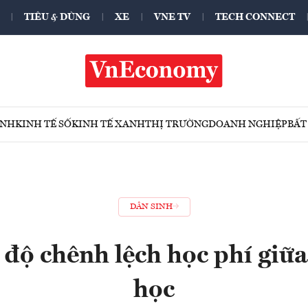
TIÊU & DÙNG
XE
VNE TV
TECH CONNECT
ÍNH
KINH TẾ SỐ
KINH TẾ XANH
THỊ TRƯỜNG
DOANH NGHIỆP
BẤT
DÂN SINH
 độ chênh lệch học phí giữa
học