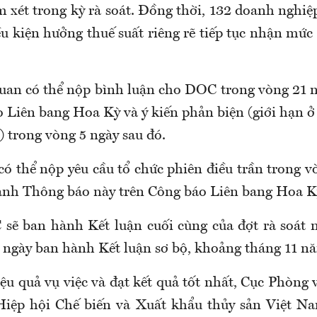
m xét trong kỳ rà soát. Đồng thời, 132 doanh nghi
u kiện hưởng thuế suất riêng rẽ tiếp tục nhận mức 
quan có thể nộp bình luận cho DOC trong vòng 21 n
 Liên bang Hoa Kỳ và ý kiến phản biện (giới hạn ở
) trong vòng 5 ngày sau đó.
có thể nộp yêu cầu tổ chức phiên điều trần trong v
ành Thông báo này trên Công báo Liên bang Hoa K
sẽ ban hành Kết luận cuối cùng của đợt rà soát 
ừ ngày ban hành Kết luận sơ bộ, khoảng tháng 11 n
ệu quả vụ việc và đạt kết quả tốt nhất, Cục Phòng
Hiệp hội Chế biến và Xuất khẩu thủy sản Việt N