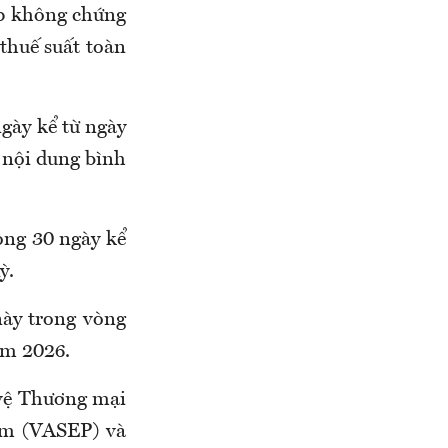
ệp không chứng
thuế suất toàn
gày kể từ ngày
 nội dung bình
òng 30 ngày kể
ỳ.
này trong vòng
ăm 2026.
 vệ Thương mại
am (VASEP) và