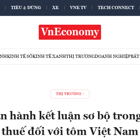
TIÊU & DÙNG
XE
VNE TV
TECH CONNECT
ÍNH
KINH TẾ SỐ
KINH TẾ XANH
THỊ TRƯỜNG
DOANH NGHIỆP
BẤT
THỊ TRƯỜNG
 hành kết luận sơ bộ trong
thuế đối với tôm Việt Nam