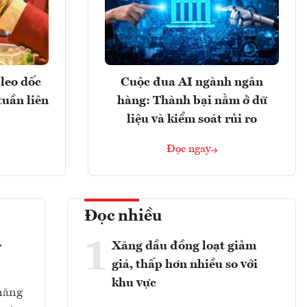
leo dốc
Cuộc đua AI ngành ngân
tuần liên
hàng: Thành bại nằm ở dữ
liệu và kiểm soát rủi ro
Đọc ngay
Đọc nhiều
1
Xăng dầu đồng loạt giảm
y
giá, thấp hơn nhiều so với
khu vực
 năng