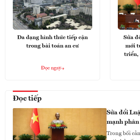
Đa dạng hình thức tiếp cận
Sửa đổ
trong bài toán an cư
mới t
triển
Đọc ngay
Đọc tiếp
Sửa đổi Luậ
mạnh phân
Trong bối cản