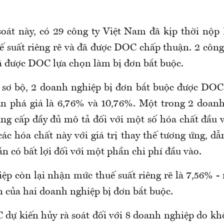
soát này, có 29 công ty Việt Nam đã kịp thời nộp
 suất riêng rẽ và đã được DOC chấp thuận. 2 công 
đã được DOC lựa chọn làm bị đơn bắt buộc.
 sơ bộ, 2 doanh nghiệp bị đơn bắt buộc được DO
n phá giá là 6,76% và 10,76%. Một trong 2 doanh
ng cấp đầy đủ mô tả đối với một số hóa chất đầu
các hóa chất này với giá trị thay thế tương ứng, dẫn
ẵn có bất lợi đối với một phần chi phí đầu vào.
ệp còn lại nhận mức thuế suất riêng rẽ là 7,56% -
n của hai doanh nghiệp bị đơn bắt buộc.
 dự kiến hủy rà soát đối với 8 doanh nghiệp do kh