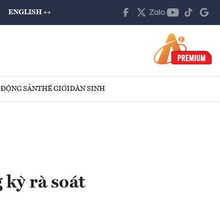
ENGLISH ++
 ĐỘNG SẢN
THẾ GIỚI
DÂN SINH
 kỳ rà soát