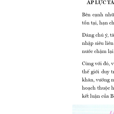
ÁP LỰC T
Bên cạnh nhữn
tồn tại, hạn c
Đáng chú ý, t
nhập siêu liên
nước chậm lại;
Cùng với đó, 
thế giới duy 
khăn, vướng m
hoạch thuộc h
kết luận của B