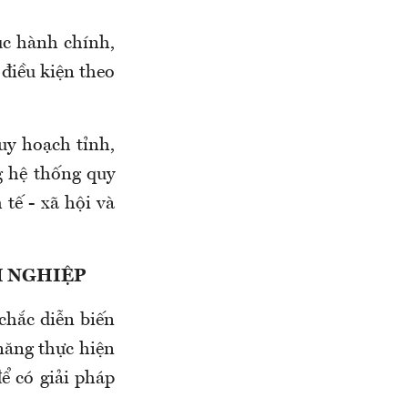
ục hành chính,
điều kiện theo
uy hoạch tỉnh,
g hệ thống quy
tế - xã hội và
H NGHIỆP
chắc diễn biến
 năng thực hiện
ể có giải pháp