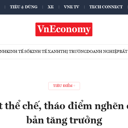
TIÊU & DÙNG
XE
VNE TV
TECH CONNECT
ÍNH
KINH TẾ SỐ
KINH TẾ XANH
THỊ TRƯỜNG
DOANH NGHIỆP
BẤT
TIÊU ĐIỂM
ật thể chế, tháo điểm nghẽn 
bản tăng trưởng