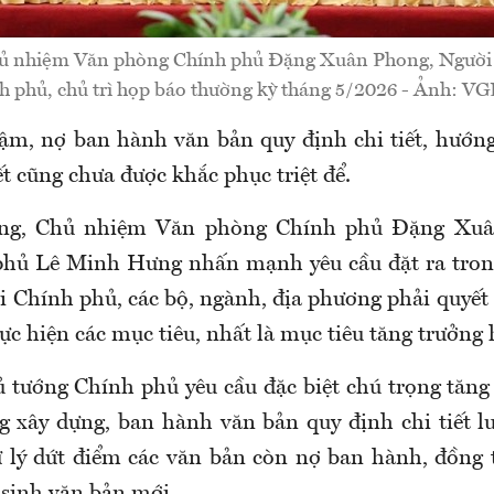
hủ nhiệm Văn phòng Chính phủ Đặng Xuân Phong, Người 
h phủ, chủ trì họp báo thường kỳ tháng 5/2026 - Ảnh: V
ậm, nợ ban hành văn bản quy định chi tiết, hướn
ết cũng chưa được khắc phục triệt để.
ởng, Chủ nhiệm Văn phòng Chính phủ Đặng Xuâ
hủ Lê Minh Hưng nhấn mạnh yêu cầu đặt ra trong
ỏi Chính phủ, các bộ, ngành, địa phương phải quyết l
c hiện các mục tiêu, nhất là mục tiêu tăng trưởng 
ủ tướng Chính phủ yêu cầu đặc biệt chú trọng tăng 
g xây dựng, ban hành văn bản quy định chi tiết lu
ử lý dứt điểm các văn bản còn nợ ban hành, đồng 