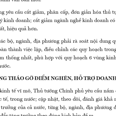
 sinh văn bản mới.
g yêu cầu cắt giảm, phân cấp, đơn giản hóa thủ t
ký kinh doanh; cắt giảm ngành nghề kinh doanh có 
ất, hiệu quả hơn.
các bộ, ngành, địa phương phải rà soát nội dung q
àn thành việc lập, điều chỉnh các quy hoạch tron
m thống nhất, phù hợp với quy hoạch 6 vùng kinh 
nước.
NG THÁO GỠ ĐIỂM NGHẼN, HỖ TRỢ DOAN
kinh tế vĩ mô, Thủ tướng Chính phủ yêu cầu nắm 
 tế, trong nước; cập nhật, theo dõi, đánh giá khả
 trưởng của cả nước, từng bộ, ngành, địa phương đ