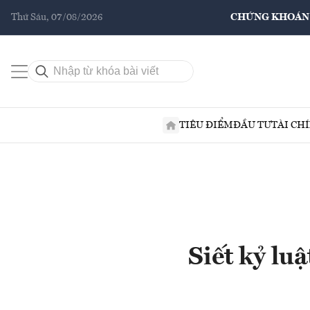
Thứ Sáu, 07/08/2026
CHỨNG KHOÁN
TIÊU ĐIỂM
ĐẦU TƯ
TÀI CH
Siết kỷ lu