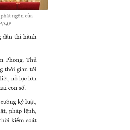
phát ngôn của
GP/QP
g dẫn thi hành
n Phong, Thủ
 thời gian tới
iệt, nỗ lực lớn
hai con số.
cường kỷ luật,
ật, pháp lệnh,
thời kiểm soát