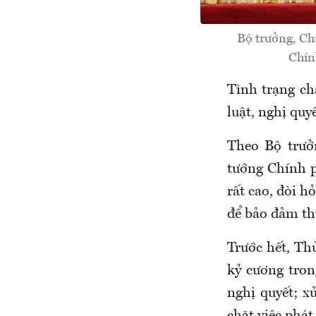
Bộ trưởng, C
Chín
Tình trạng ch
luật, nghị quy
Theo Bộ trư
tướng Chính p
rất cao, đòi h
để bảo đảm thự
Trước hết, Th
kỷ cương tron
nghị quyết; x