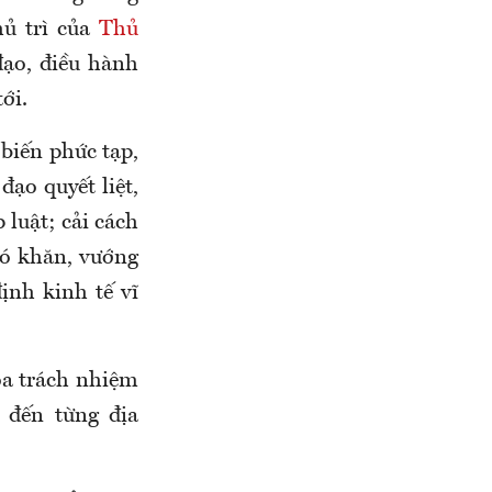
hủ trì của
Thủ
đạo, điều hành
ới.
 biến phức tạp,
ạo quyết liệt,
 luật; cải cách
hó khăn, vướng
ịnh kinh tế vĩ
óa trách nhiệm
 đến từng địa