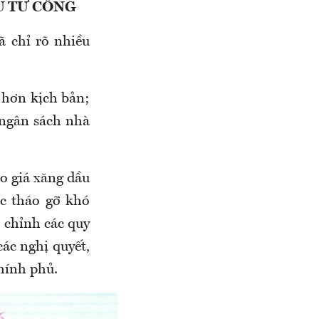
U TƯ CÔNG
ã chỉ rõ nhiều
 hơn kịch bản;
u ngân sách nhà
o giá xăng dầu
ệc tháo gỡ khó
 chỉnh các quy
ác nghị quyết,
Chính phủ.