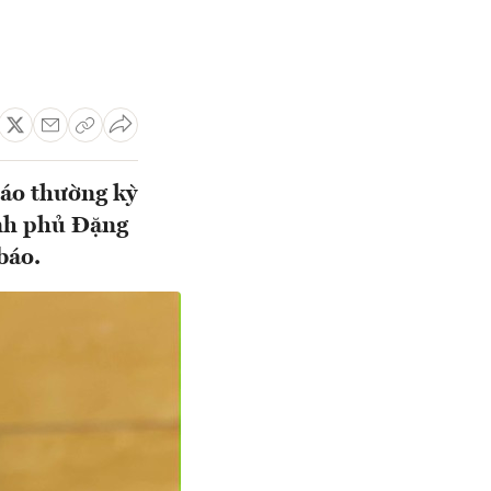
báo thường kỳ
nh phủ Đặng
báo.