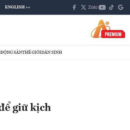
ENGLISH ++
 ĐỘNG SẢN
THẾ GIỚI
DÂN SINH
để giữ kịch