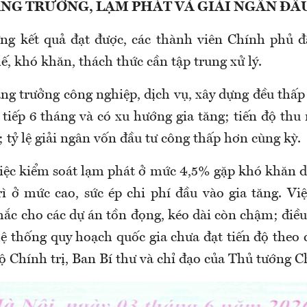
ĂNG TRƯỞNG, LẠM PHÁT VÀ GIẢI NGÂN ĐẦ
g kết quả đạt được, các thành viên Chính phủ đ
hế, khó khăn, thách thức cần tập trung xử lý.
ăng trưởng công nghiệp, dịch vụ, xây dựng đều thấp
 tiếp 6 tháng và có xu hướng gia tăng; tiến độ th
 tỷ lệ giải ngân vốn đầu tư công thấp hơn cùng kỳ.
việc kiểm soát lạm phát ở mức 4,5% gặp khó khăn d
trì ở mức cao, sức ép chi phí đầu vào gia tăng. Vi
ắc cho các dự án tồn đọng, kéo dài còn chậm; điều
ệ thống quy hoạch quốc gia chưa đạt tiến độ theo c
ộ Chính trị, Ban Bí thư và chỉ đạo của Thủ tướng 