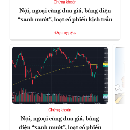
Chứng khoán
Nội, ngoại cùng đua giá, bảng điện
“xanh mướt”, loạt cổ phiếu kịch trần
Đọc ngay
Chứng khoán
Nội, ngoại cùng đua giá, bảng
B
điện “xanh mướt”, loạt cổ phiếu