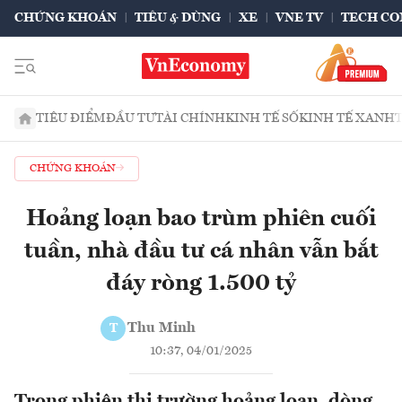
CHỨNG KHOÁN
TIÊU & DÙNG
XE
VNE TV
TECH CO
TIÊU ĐIỂM
ĐẦU TƯ
TÀI CHÍNH
KINH TẾ SỐ
KINH TẾ XANH
CHỨNG KHOÁN
Hoảng loạn bao trùm phiên cuối
tuần, nhà đầu tư cá nhân vẫn bắt
đáy ròng 1.500 tỷ
Thu Minh
T
10:37, 04/01/2025
Trong phiên thị trường hoảng loạn, dòng