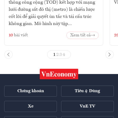
thông công cộng (TOD) kết hợp với mạng
V
lưới đường sắt đô thị (metro) là chiến lược
cốt lõi để giải quyết ùn tắc và tái cấu trúc
không gian. Mô hình này tập...
10
bài viết
Xem tất cả
2
1
2
3
4
Chứng khoán
Tiêu & Dùng
Xe
VnE TV