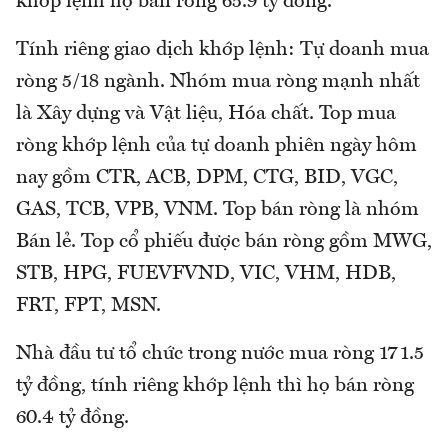
khớp lệnh họ bán ròng 65.9 tỷ đồng.
Tính riêng giao dịch khớp lệnh: Tự doanh mua
ròng 5/18 ngành. Nhóm mua ròng mạnh nhất
là Xây dựng và Vật liệu, Hóa chất. Top mua
ròng khớp lệnh của tự doanh phiên ngày hôm
nay gồm CTR, ACB, DPM, CTG, BID, VGC,
GAS, TCB, VPB, VNM. Top bán ròng là nhóm
Bán lẻ. Top cổ phiếu được bán ròng gồm MWG,
STB, HPG, FUEVFVND, VIC, VHM, HDB,
FRT, FPT, MSN.
Nhà đầu tư tổ chức trong nước mua ròng 171.5
tỷ đồng, tính riêng khớp lệnh thì họ bán ròng
60.4 tỷ đồng.