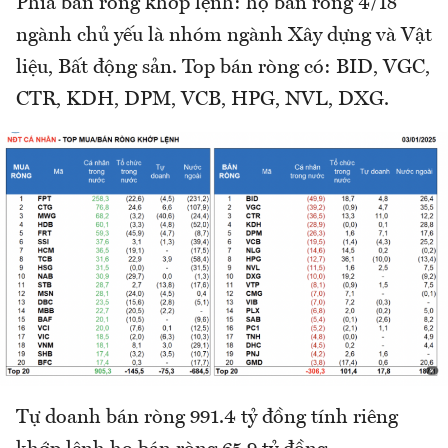
Phía bán ròng khớp lệnh: họ bán ròng 4/18
ngành chủ yếu là nhóm ngành Xây dựng và Vật
liệu, Bất động sản. Top bán ròng có: BID, VGC,
CTR, KDH, DPM, VCB, HPG, NVL, DXG.
Tự doanh bán ròng 991.4 tỷ đồng tính riêng