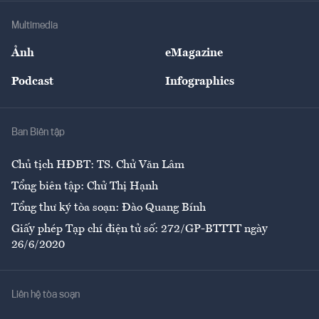
Doanh nghiệp
Địa phương
Thị trường
Bảo hiểm
Multimedia
Sự kiện
Nhân lực
Ảnh
eMagazine
Đẹp +
An sinh
Podcast
Infographics
Giải trí
Y tế
Nhà
Ban Biên tập
Ẩm thực
Chủ tịch HĐBT: TS. Chử Văn Lâm
Tổng biên tập: Chử Thị Hạnh
Tổng thư ký tòa soạn: Đào Quang Bính
Giấy phép Tạp chí điện tử số: 272/GP-BTTTT ngày
26/6/2020
Liên hệ tòa soạn