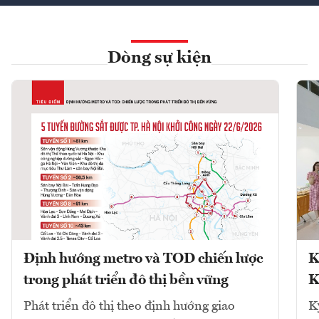
Dòng sự kiện
Định hướng metro và TOD chiến lược
K
trong phát triển đô thị bền vững
K
Phát triển đô thị theo định hướng giao
K