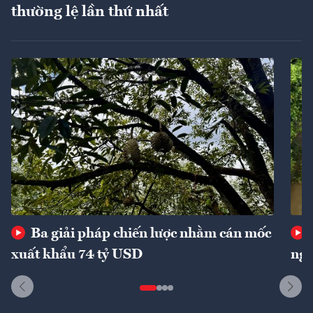
thường lệ lần thứ nhất
Ba giải pháp chiến lược nhằm cán mốc
xuất khẩu 74 tỷ USD
ngu