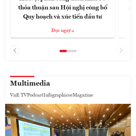
thỏa thuận sau Hội nghị công bố
nâ
Quy hoạch và xúc tiến đầu tư
Đọc ngay
Multimedia
VnE TV
Podcast
Infographics
eMagazine