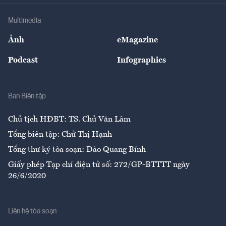
Doanh nghiệp
Địa phương
Thị trường
Bảo hiểm
Multimedia
Sự kiện
Nhân lực
Ảnh
eMagazine
Đẹp +
An sinh
Podcast
Infographics
Giải trí
Y tế
Nhà
Ban Biên tập
Ẩm thực
Chủ tịch HĐBT: TS. Chử Văn Lâm
Tổng biên tập: Chử Thị Hạnh
Tổng thư ký tòa soạn: Đào Quang Bính
Giấy phép Tạp chí điện tử số: 272/GP-BTTTT ngày
26/6/2020
Liên hệ tòa soạn