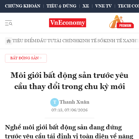
CHỨNG KHOÁN
TIÊU & DÙNG
XE
VNE TV
TECH CO
TIÊU ĐIỂM
ĐẦU TƯ
TÀI CHÍNH
KINH TẾ SỐ
KINH TẾ XANH
BẤT ĐỘNG SẢN
Môi giới bất động sản trước yêu
cầu thay đổi trong chu kỳ mới
Thanh Xuân
T
07:13, 07/06/2026
Nghề môi giới bất động sản đang đứng
trước yêu cầu tái định vị toàn diện về năng