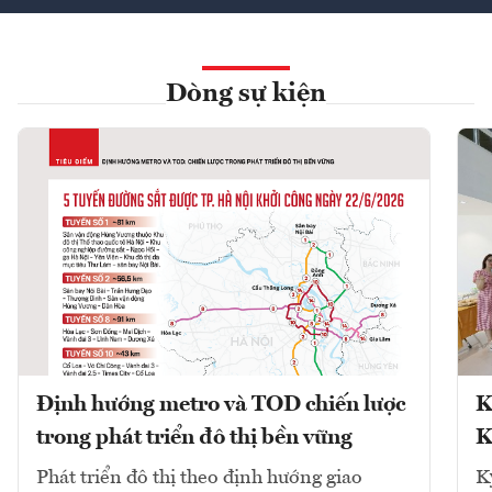
Dòng sự kiện
Định hướng metro và TOD chiến lược
K
trong phát triển đô thị bền vững
K
Phát triển đô thị theo định hướng giao
K