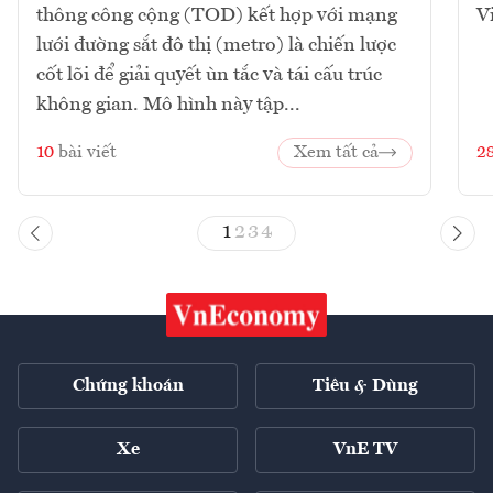
thông công cộng (TOD) kết hợp với mạng
V
lưới đường sắt đô thị (metro) là chiến lược
cốt lõi để giải quyết ùn tắc và tái cấu trúc
không gian. Mô hình này tập...
10
bài viết
Xem tất cả
2
1
2
3
4
Chứng khoán
Tiêu & Dùng
Xe
VnE TV