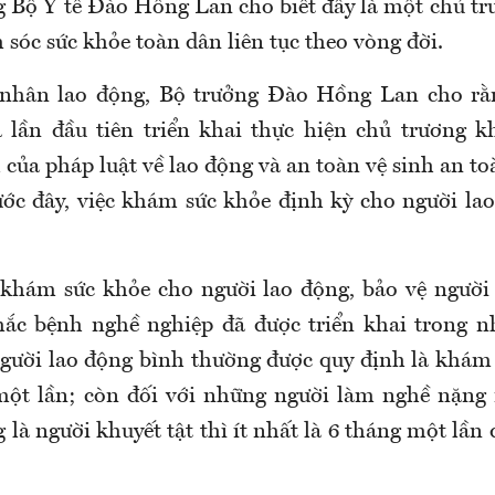
ng Bộ Y tế Đào Hồng Lan cho biết đây
là một chủ tr
sóc sức khỏe toàn dân liên tục theo vòng đời.
 nhân lao động,
Bộ trưởng Đào Hồng Lan cho rằn
 lần đầu tiên triển khai thực hiện
chủ trương k
 của pháp luật
về lao động và
an toàn
vệ sinh an to
ớc đây, việc khám sức khỏe định kỳ cho người la
 khám sức khỏe cho người lao động, bảo vệ người
mắc bệnh nghề nghiệp đã được triển khai trong 
người lao động bình thường được quy định là khám
ột lần; còn đối với những người làm nghề nặng n
 là người khuyết tật thì ít nhất là 6 tháng một lầ