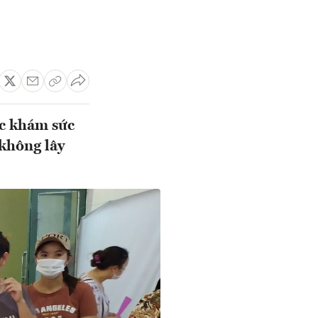
ệc khám sức
 không lây