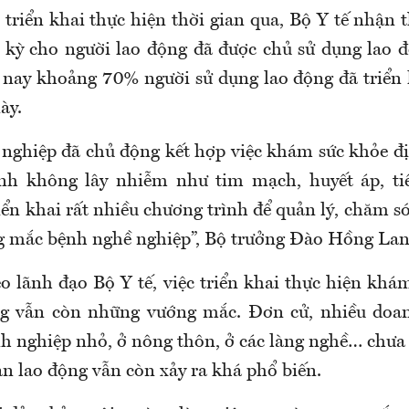
 triển khai thực hiện thời gian qua, Bộ Y tế nhận 
 kỳ cho người lao động đã được chủ sử dụng lao đ
n nay khoảng 70% người sử dụng lao động đã triển 
ày.
nghiệp đã chủ động kết hợp việc khám sức khỏe đị
nh không lây nhiễm như tim mạch, huyết áp, ti
iển khai rất nhiều chương trình để quản lý, chăm s
g mắc bệnh nghề nghiệp
”, Bộ trưởng Đào Hồng Lan
eo lãnh đạo Bộ Y tế,
việc triển khai thực hiện
khám
ng
vẫn còn những vướng mắc.
Đơn cử, nhiều
doan
nh nghiệp nhỏ, ở nông thôn, ở các làng nghề… chưa
ạn lao động vẫn còn xảy ra khá phổ biến.