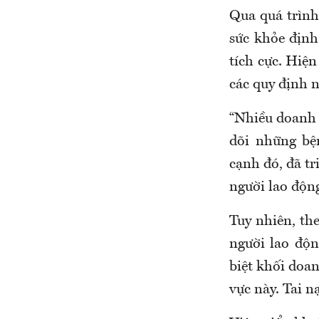
Qua quá trình
sức khỏe định
tích cực. Hiệ
các quy định n
“
Nhiều doanh 
dõi những bệ
cạnh đó
, đã
tr
người lao độn
Tuy nhiên,
th
người lao độ
biệt khối doa
vực này. Tai n