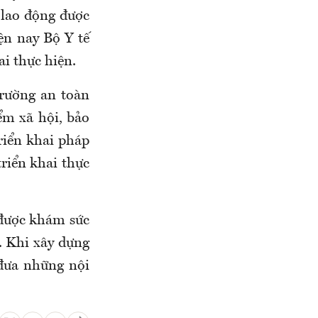
 lao động được
ện nay Bộ Y tế
i thực hiện.
rường an toàn
ểm xã hội, bảo
riển khai pháp
triển khai thực
 được khám sức
. Khi xây dựng
 đưa những nội