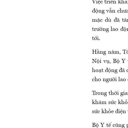
Việc triển kh
động vẫn chưa
mặc dù đã tă
trường lao độ
tới.
Hằng năm, Tổ
Nội vụ, Bộ Y 
hoạt động đã 
cho người lao 
T
rong t
hời gia
khám sức khỏ
sức khỏe điện 
Bộ Y tế cũng 