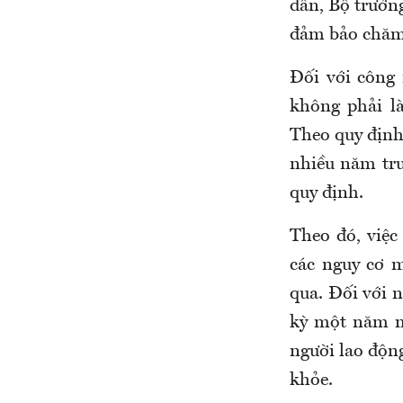
dân
, Bộ trưở
đảm bảo chăm 
Đối
với công
không phải là
Theo quy định
nhiều năm trư
quy định
.
Theo đó, việc
các nguy cơ 
qua. Đối với 
kỳ một năm m
người lao động
khỏe.