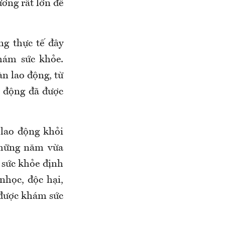
ương rất lớn để
g thực tế đây
hám sức khỏe
.
àn lao động, từ
o động đã được
 lao động khỏi
những năm vừa
 sức khỏe định
học, độc hại,
n được khám sức