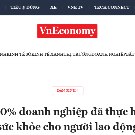
TIÊU & DÙNG
XE
VNE TV
TECH CONNECT
ÍNH
KINH TẾ SỐ
KINH TẾ XANH
THỊ TRƯỜNG
DOANH NGHIỆP
BẤT
DÂN SINH
0% doanh nghiệp đã thực 
sức khỏe cho người lao độn