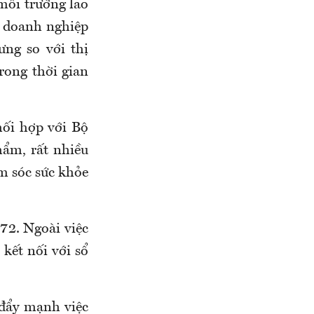
môi trường lao
 doanh nghiệp
ng so với thị
rong thời gian
ối hợp với Bộ
hẩm, rất nhiều
m sóc sức khỏe
72. Ngoài việc
 kết nối với
s
ổ
 đẩy mạnh việc