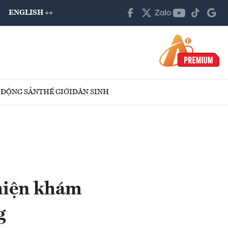
ENGLISH ++
 ĐỘNG SẢN
THẾ GIỚI
DÂN SINH
hiện khám
g