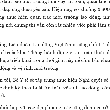
ai đảm bảo môi trường làm việc an toàn, quan trắc 
 đáp ứng được yêu cầu. Hiện nay
,
có khoảng 5.800
ng thực hiện quan trắc môi trường lao động, như
ng nói chung thì vẫn còn rất nhiều việc phải làm t
ng Liên đoàn Lao động Việt Nam cũng chủ trì ph
tế triển khai Tháng hành động vì an toàn thực p
được triển khai trong thời gian này để đảm bảo chă
động và vệ sinh môi trường.
n tới, Bộ Y tế sẽ tập trung thực hiện
Nghị
quyết
số
e định kỳ theo Luật
An toàn vệ
sinh lao động, còn
tử.
phối hợp với các địa phương, các công đoàn cơ sở