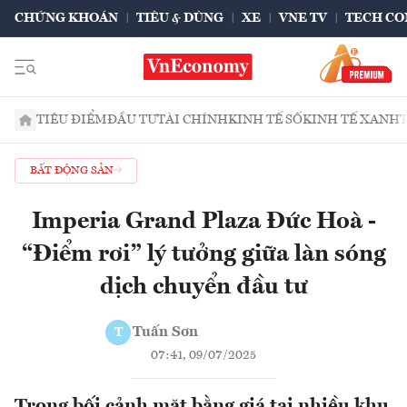
CHỨNG KHOÁN
TIÊU & DÙNG
XE
VNE TV
TECH CO
TIÊU ĐIỂM
ĐẦU TƯ
TÀI CHÍNH
KINH TẾ SỐ
KINH TẾ XANH
BẤT ĐỘNG SẢN
Imperia Grand Plaza Đức Hoà -
“Điểm rơi” lý tưởng giữa làn sóng
dịch chuyển đầu tư
Tuấn Sơn
T
07:41, 09/07/2025
Trong bối cảnh mặt bằng giá tại nhiều khu