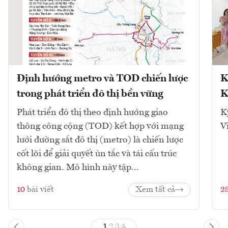
Định hướng metro và TOD chiến lược
K
trong phát triển đô thị bền vững
K
Phát triển đô thị theo định hướng giao
K
thông công cộng (TOD) kết hợp với mạng
V
lưới đường sắt đô thị (metro) là chiến lược
cốt lõi để giải quyết ùn tắc và tái cấu trúc
không gian. Mô hình này tập...
10
bài viết
Xem tất cả
2
1
2
3
4