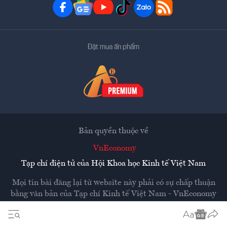
Đặt mua ấn phẩm
Bản quyền thuộc về
VnEconomy
Tạp chí điện tử của Hội Khoa học Kinh tế Việt Nam
Mọi tin bài đăng lại từ website này phải có sự chấp thuận
bằng văn bản của
Tạp chí Kinh tế Việt Nam - VnEconomy
Các trang liên kết ra ngoài sẽ được mở ra ở cửa sổ mới.
VnEconomy không chịu trách nhiệm nội dung các trang