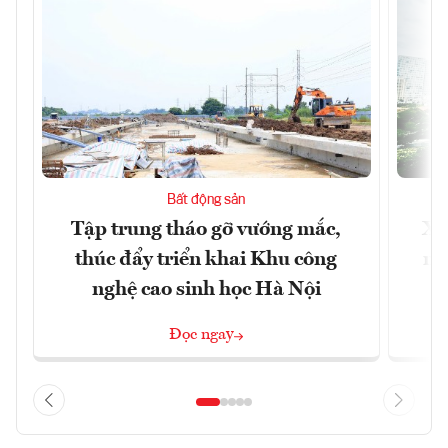
Bất động sản
Tập trung tháo gỡ vướng mắc,
Xâ
thúc đẩy triển khai Khu công
nâ
nghệ cao sinh học Hà Nội
Đọc ngay