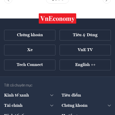
Chứng khoán
Tiêu & Dùng
Xe
VnE TV
Tech Connect
English ++
Tất cả chuyên mục
Kinh tế xanh
Tiêu điểm
Chuyển động xanh
Tài chính
Chứng khoán
Pháp lý
Ngân hàng
Doanh nghiệp niêm yết