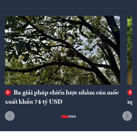
Ba giải pháp chiến lược nhằm cán mốc
xuất khẩu 74 tỷ USD
ngu