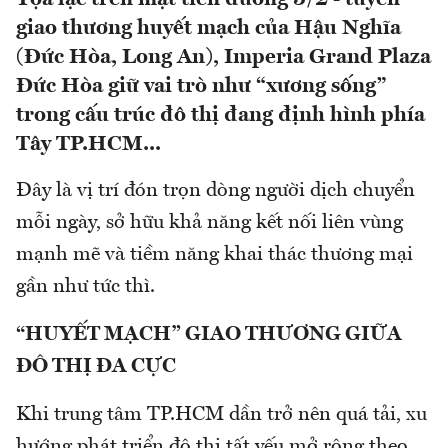
giao thương huyết mạch của Hậu Nghĩa
(Đức Hòa, Long An), Imperia Grand Plaza
Đức Hòa giữ vai trò như “xương sống”
trong cấu trúc đô thị đang định hình phía
Tây TP.HCM...
Đây là vị trí đón trọn dòng người dịch chuyển
mỗi ngày, sở hữu khả năng kết nối liên vùng
mạnh mẽ và tiềm năng khai thác thương mại
gần như tức thì.
“HUYẾT MẠCH” GIAO THƯƠNG GIỮA
ĐÔ THỊ ĐA CỰC
Khi trung tâm TP.HCM dần trở nên quá tải, xu
hướng phát triển đô thị tất yếu mở rộng theo