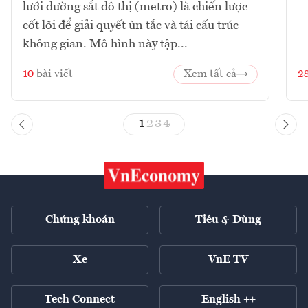
lưới đường sắt đô thị (metro) là chiến lược
cốt lõi để giải quyết ùn tắc và tái cấu trúc
không gian. Mô hình này tập...
10
bài viết
Xem tất cả
2
1
2
3
4
Chứng khoán
Tiêu & Dùng
Xe
VnE TV
Tech Connect
English ++