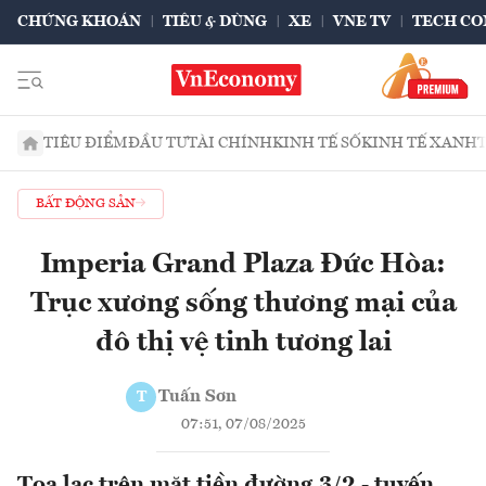
CHỨNG KHOÁN
TIÊU & DÙNG
XE
VNE TV
TECH CO
TIÊU ĐIỂM
ĐẦU TƯ
TÀI CHÍNH
KINH TẾ SỐ
KINH TẾ XANH
BẤT ĐỘNG SẢN
Imperia Grand Plaza Đức Hòa:
Trục xương sống thương mại của
đô thị vệ tinh tương lai
Tuấn Sơn
T
07:51, 07/08/2025
Tọa lạc trên mặt tiền đường 3/2 - tuyến