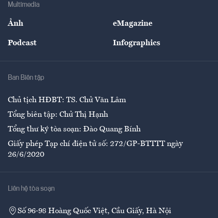
Bảo hiểm
Multimedia
Sự kiện
Nhân lực
Ảnh
eMagazine
Đẹp +
An sinh
Podcast
Infographics
Giải trí
Y tế
Nhà
Ban Biên tập
Ẩm thực
Chủ tịch HĐBT: TS. Chử Văn Lâm
Tổng biên tập: Chử Thị Hạnh
Tổng thư ký tòa soạn: Đào Quang Bính
Giấy phép Tạp chí điện tử số: 272/GP-BTTTT ngày
26/6/2020
Liên hệ tòa soạn
Số 96-98 Hoàng Quốc Việt, Cầu Giấy, Hà Nội