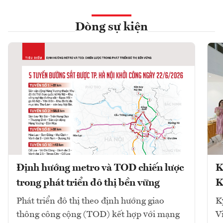
Dòng sự kiện
Định hướng metro và TOD chiến lược
K
trong phát triển đô thị bền vững
K
Phát triển đô thị theo định hướng giao
K
thông công cộng (TOD) kết hợp với mạng
V