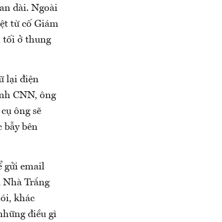
an dài. Ngoài
ệt từ cố Giám
 tối ở thung
 lại điện
hình CNN, ông
 cụ ông sẽ
c bẫy bên
ể gửi email
ầu Nhà Trắng
ói, khác
những điều gì