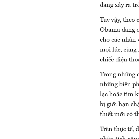
đang xảy ra tr
Tuy vậy, theo
Obama đang dù
cho các nhân 
mọi lúc, cũng
chiếc điện tho
Trong những c
những biện ph
lạc hoặc tìm k
bị giới hạn c
thiết mới có t
Trên thực tế,