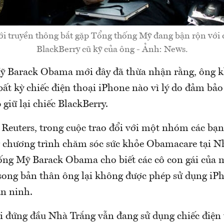
iới truyền thông bắt gặp Tổng thống Mỹ đang bận rộn với c
BlackBerry cũ kỹ của ông - Ảnh: News.
ỹ Barack Obama mới đây đã thừa nhận rằng, ông 
ất kỳ chiếc điện thoại iPhone nào vì lý do đảm bảo
giữ lại chiếc BlackBerry.
Reuters, trong cuộc trao đổi với một nhóm các bạn 
 chương trình chăm sóc sức khỏe Obamacare tại 
ống Mỹ Barack Obama cho biết các cô con gái của 
song bản thân ông lại không được phép sử dụng iPh
n ninh.
ời đứng đầu Nhà Trắng vẫn đang sử dụng chiếc điện 