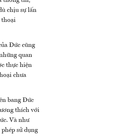
 thông tin,
ù chịu sự lấn
 thoại
của Đức cũng
g những quan
ợc thực hiện
thoại chưa
iên bang Đức
ương thích với
Đức. Và như
 phép sử dụng