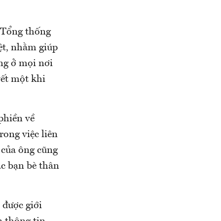
à Tổng thống
ệt, nhằm giúp
ng ở mọi nơi
vết một khi
phiền về
ong việc liên
l của ông cũng
ặc bạn bè thân
 được giới