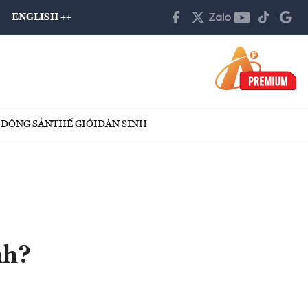
ENGLISH ++
 ĐỘNG SẢN
THẾ GIỚI
DÂN SINH
nh?