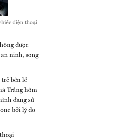
hiếc điện thoại
không được
 an ninh, song
trẻ bên lề
Nhà Trắng hôm
mình đang sử
one bởi lý do
thoại