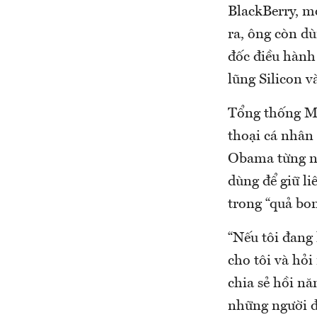
BlackBerry, m
ra, ông còn d
đốc điều hành
lũng Silicon v
Tổng thống Mỹ
thoại cá nhân
Obama từng nó
dùng để giữ li
trong “quả bo
“Nếu tôi đang 
cho tôi và hỏi
chia sẻ hồi n
những người đa