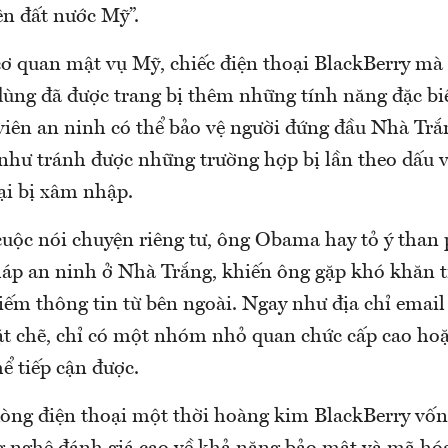
ên đất nước Mỹ”.
 cơ quan mật vụ Mỹ, chiếc điện thoại BlackBerry m
ng đã được trang bị thêm những tính năng đặc bi
viên an ninh có thể bảo vệ người đứng đầu Nhà Trắ
 như tránh được những trường hợp bị lần theo dấu 
ại bị xâm nhập.
uộc nói chuyện riêng tư, ông Obama hay tỏ ý than 
áp an ninh ở Nhà Trắng, khiến ông gặp khó khăn tr
iếm thông tin từ bên ngoài. Ngay như địa chỉ emai
hặt chẽ, chỉ có một nhóm nhỏ quan chức cấp cao ho
hể tiếp cận được.
 dòng điện thoại một thời hoàng kim BlackBerry vốn