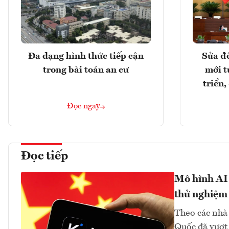
Đa dạng hình thức tiếp cận
Sửa đổ
trong bài toán an cư
mới t
triển
Đọc ngay
Đọc tiếp
Mô hình AI
thử nghiệm
Theo các nhà
Quốc đã vượt 