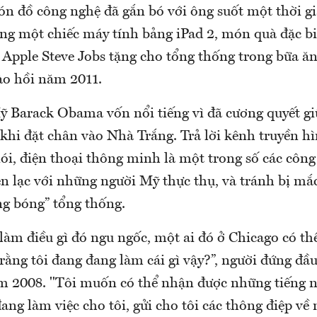
ón đồ công nghệ đã gắn bó với ông suốt một thời gi
ùng một chiếc máy tính bảng iPad 2, món quà đặc bi
 Apple Steve Jobs tặng cho tổng thống trong bữa ăn
ào hồi năm 2011.
 Barack Obama vốn nổi tiếng vì đã cương quyết giữ
 khi đặt chân vào Nhà Trắng. Trả lời kênh truyền 
i, điện thoại thông minh là một trong số các công
ên lạc với những người Mỹ thực thụ, và tránh bị mắ
ng bóng” tổng thống.
làm điều gì đó ngu ngốc, một ai đó ở Chicago có th
 rằng tôi đang đang làm cái gì vậy?”, người đứng đ
ăm 2008. "Tôi muốn có thể nhận được những tiếng n
ng làm việc cho tôi, gửi cho tôi các thông điệp về 