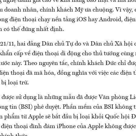
g nghệ đánh giá cao về khả năng bảo mật và mã hóa
u doanh nhân, chính khách Mỹ ưa chuộng. Vì vậy, d
òng điện thoại chạy nền tảng iOS hay Android, điện
n có thế đứng nhất định.
21/11, hai đảng Dân chủ Tự do và Dân chủ Xã hội 
 khẩn cấp về điện thoại di động cho thủ tướng cùn
nước này. Theo nguyên tắc, chính khách Đức chỉ đư
điện thoại đã mã hóa, đồng nghĩa với việc các điện 
bị loại trừ.
i được sử dụng là những mẫu đã được Văn phòng L
ông tin (BSI) phê duyệt. Phần mềm của BSI không t
n phẩm từ Apple sẽ bắt đầu bị loại khỏi Quốc hội 
 điện thoại đình đám iPhone của Apple không được