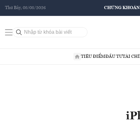
Thứ Bảy, 08/08/2026
CHỨNG KHOÁN
TIÊU ĐIỂM
ĐẦU TƯ
TÀI CH
iP