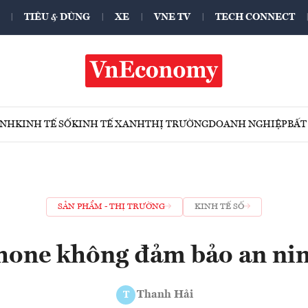
TIÊU & DÙNG
XE
VNE TV
TECH CONNECT
ÍNH
KINH TẾ SỐ
KINH TẾ XANH
THỊ TRƯỜNG
DOANH NGHIỆP
BẤT
SẢN PHẨM - THỊ TRƯỜNG
KINH TẾ SỐ
hone không đảm bảo an ni
Thanh Hải
T