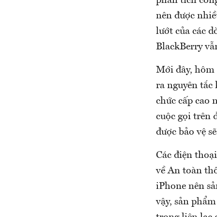
phân tích côn
nên được nhiề
lướt của các d
BlackBerry vẫ
Mới đây, hôm 
ra nguyên tắc
chức cấp cao 
cuộc gọi trên 
được bảo vệ sẽ 
Các điện thoạ
về An toàn th
iPhone nên sả
vậy, sản phẩm