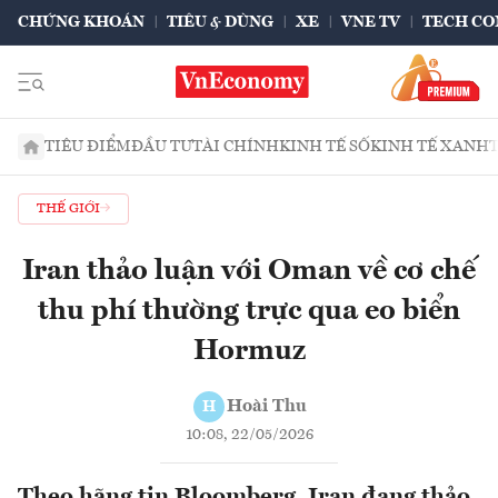
CHỨNG KHOÁN
TIÊU & DÙNG
XE
VNE TV
TECH CO
TIÊU ĐIỂM
ĐẦU TƯ
TÀI CHÍNH
KINH TẾ SỐ
KINH TẾ XANH
THẾ GIỚI
Iran thảo luận với Oman về cơ chế
thu phí thường trực qua eo biển
Hormuz
Hoài Thu
H
10:08, 22/05/2026
Theo hãng tin Bloomberg, Iran đang thảo