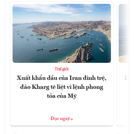
Thế giới
Xuất khẩu dầu của Iran đình trệ,
Ira
đảo Kharg tê liệt vì lệnh phong
tỏa của Mỹ
Đọc ngay