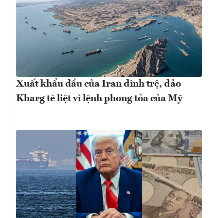
Xuất khẩu dầu của Iran đình trệ, đảo
Kharg tê liệt vì lệnh phong tỏa của Mỹ