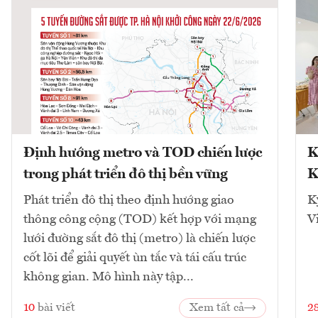
Định hướng metro và TOD chiến lược
K
trong phát triển đô thị bền vững
K
Phát triển đô thị theo định hướng giao
K
thông công cộng (TOD) kết hợp với mạng
V
lưới đường sắt đô thị (metro) là chiến lược
cốt lõi để giải quyết ùn tắc và tái cấu trúc
không gian. Mô hình này tập...
10
bài viết
Xem tất cả
2