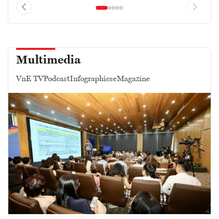
Multimedia
VnE TV
Podcast
Infographics
eMagazine