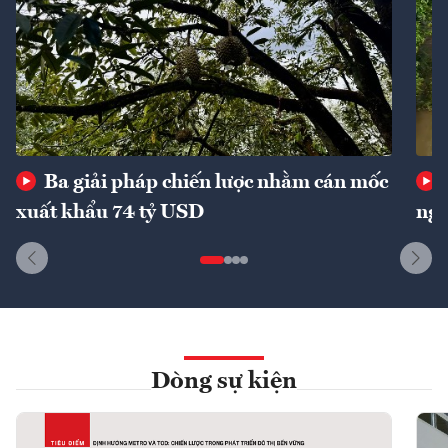
Ba giải pháp chiến lược nhằm cán mốc
xuất khẩu 74 tỷ USD
ngu
Dòng sự kiện