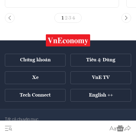
1
2
3
4
Chứng khoán
Tiêu & Dùng
Xe
VnE TV
Tech Connect
English ++
Tất cả chuyên mục
Kinh tế xanh
Tiêu điểm